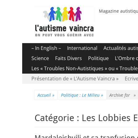
Magazine autistiqu
Menu
Aller
– In English –
International
Actualités aut
au
principal
Science
Faits Divers
Politique
L’Ombre 
contenu
Les « Troubles Non-Autistiques » ou « Troubl
Menu
Aller
Présentation de « L’Autisme Vaincra »
Ecrive
au
secondaire
contenu
Accueil
»
Politique : Le Milieu
»
Archive for 
Catégorie :
Les Lobbies E