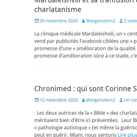
Mardaleishvili et sa tranfusion
charlatanisme
Posted
Author
29 novembre 2020
Worgenstern2
2 com
on
La clinique médicale Mardaleishvili, un « cent
vend par publicités Facebook ciblées une « p
promesse d’une « amélioration de la qualité de
promesse d’amélioration sûre à ce stade, c’
Chronimed : qui sont Corinne 
Posted
Author
12 novembre 2020
Worgenstern2
Un co
on
Les deux autrices de la « Bible » des charl
méritaient bien d’être ici présentées. Leur 
« pathologie autistique » (et même la guéris
peut en guérir. Miam, nous sentons
Lire plu