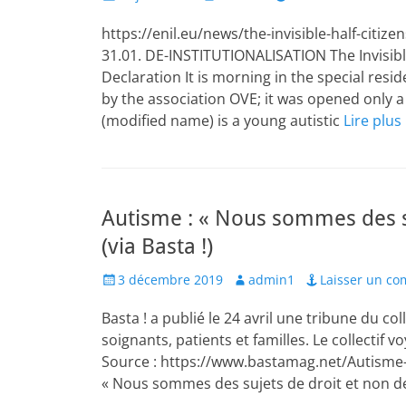
on
https://enil.eu/news/the-invisible-half-citiz
31.01. DE-INSTITUTIONALISATION The Invisibl
Declaration It is morning in the special res
by the association OVE; it was opened only a
(modified name) is a young autistic
Lire plus
Autisme : « Nous sommes des su
(via Basta !)
Posted
Author
3 décembre 2019
admin1
Laisser un c
on
Basta ! a publié le 24 avril une tribune du col
soignants, patients et familles. Le collectif v
Source : https://www.bastamag.net/Autisme-
« Nous sommes des sujets de droit et non d