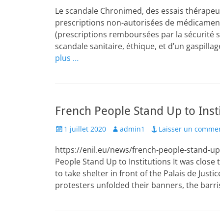
Le scandale Chronimed, des essais thérapeut
prescriptions non-autorisées de médicaments
(prescriptions remboursées par la sécurité soci
scandale sanitaire, éthique, et d’un gaspilla
plus …
French People Stand Up to Insti
Posted
Author
1 juillet 2020
admin1
Laisser un comme
on
https://enil.eu/news/french-people-stand-u
People Stand Up to Institutions It was close
to take shelter in front of the Palais de Justic
protesters unfolded their banners, the barris