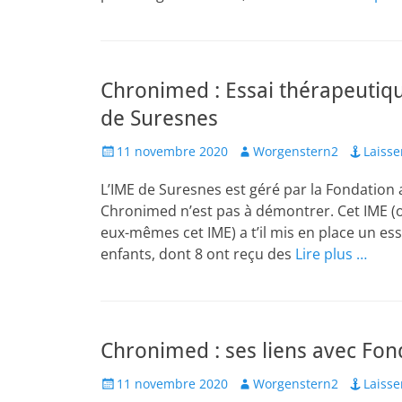
Chronimed : Essai thérapeutiqu
de Suresnes
Posted
Author
11 novembre 2020
Worgenstern2
Laiss
on
L’IME de Suresnes est géré par la Fondation 
Chronimed n’est pas à démontrer. Cet IME (o
eux-mêmes cet IME) a t’il mis en place un e
enfants, dont 8 ont reçu des
Lire plus …
Chronimed : ses liens avec Fo
Posted
Author
11 novembre 2020
Worgenstern2
Laiss
on