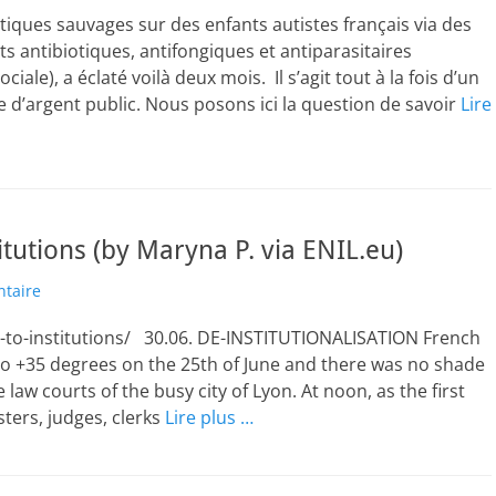
iques sauvages sur des enfants autistes français via des
 antibiotiques, antifongiques et antiparasitaires
ale), a éclaté voilà deux mois. Il s’agit tout à la fois d’un
ge d’argent public. Nous posons ici la question de savoir
Lire
tutions (by Maryna P. via ENIL.eu)
ntaire
p-to-institutions/ 30.06. DE-INSTITUTIONALISATION French
 to +35 degrees on the 25th of June and there was no shade
e law courts of the busy city of Lyon. At noon, as the first
ters, judges, clerks
Lire plus …