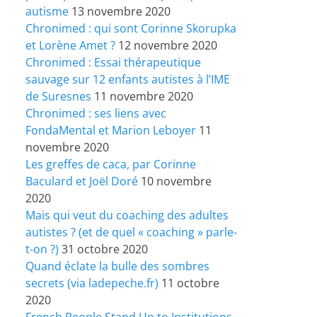
autisme
13 novembre 2020
Chronimed : qui sont Corinne Skorupka
et Lorène Amet ?
12 novembre 2020
Chronimed : Essai thérapeutique
sauvage sur 12 enfants autistes à l’IME
de Suresnes
11 novembre 2020
Chronimed : ses liens avec
FondaMental et Marion Leboyer
11
novembre 2020
Les greffes de caca, par Corinne
Baculard et Joël Doré
10 novembre
2020
Mais qui veut du coaching des adultes
autistes ? (et de quel « coaching » parle-
t-on ?)
31 octobre 2020
Quand éclate la bulle des sombres
secrets (via ladepeche.fr)
11 octobre
2020
French People Stand Up to Institutions