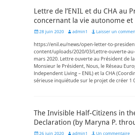
Lettre de l’ENIL et du CHA au P
concernant la vie autonome et l
Posted
Author
28 juin 2020
admin1
Laisser un commen
on
https://enil.eu/news/open-letter-to-preside
content/uploads/2020/03/Lettre-ouverte-au
mars 2020. Lettre ouverte au Président de 
Monsieur le Président, Nous, le Réseau Eu
Independent Living – ENIL) et la CHA (Coord
sérieuse inquiétude sur le projet de créer 1
The Invisible Half-Citizens in 
Declaration (by Maryna P. thro
Posted
Author
26 juin 2020
admin1
Un commentaire