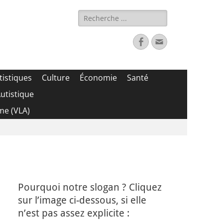
Rechercher :
Facebook
Adresse
de
contact
tistiques
Culture
Économie
Santé
utistique
me (VLA)
Pourquoi notre slogan ? Cliquez
sur l’image ci-dessous, si elle
n’est pas assez explicite :