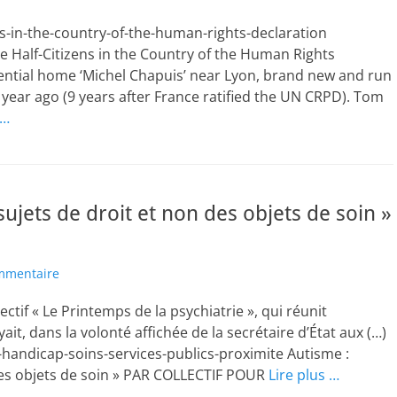
ens-in-the-country-of-the-human-rights-declaration
e Half-Citizens in the Country of the Human Rights
idential home ‘Michel Chapuis’ near Lyon, brand new and run
 year ago (9 years after France ratified the UN CRPD). Tom
 …
jets de droit et non des objets de soin »
ommentaire
lectif « Le Printemps de la psychiatrie », qui réunit
oyait, dans la volonté affichée de la secrétaire d’État aux (…)
handicap-soins-services-publics-proximite Autisme :
es objets de soin » PAR COLLECTIF POUR
Lire plus …