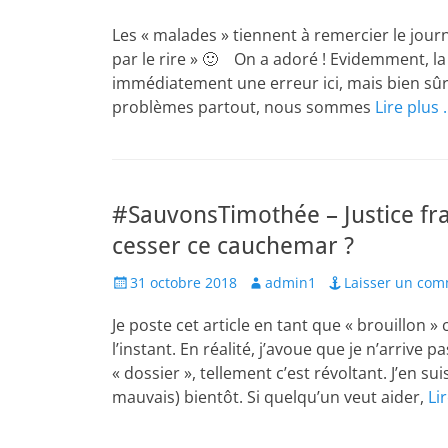
on
Les « malades » tiennent à remercier le jou
par le rire » 🙂 On a adoré ! Evidemment, l
immédiatement une erreur ici, mais bien sûr 
problèmes partout, nous sommes
Lire plus 
#SauvonsTimothée – Justice fra
cesser ce cauchemar ?
Posted
Author
31 octobre 2018
admin1
Laisser un com
on
Je poste cet article en tant que « brouillon 
l’instant. En réalité, j’avoue que je n’arriv
« dossier », tellement c’est révoltant. J’en s
mauvais) bientôt. Si quelqu’un veut aider,
Li