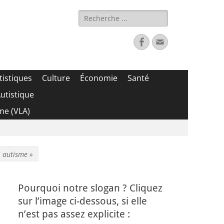
Rechercher :
Facebook
Adresse
de
contact
tistiques
Culture
Économie
Santé
utistique
me (VLA)
 autisme »
Pourquoi notre slogan ? Cliquez
sur l’image ci-dessous, si elle
n’est pas assez explicite :