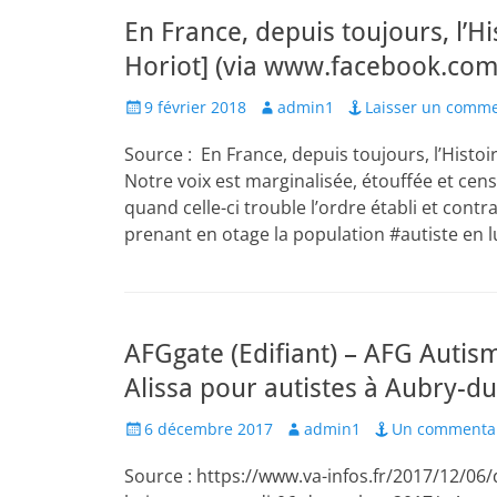
En France, depuis toujours, l’H
Horiot] (via www.facebook.com
Posted
Author
9 février 2018
admin1
Laisser un comme
on
Source : En France, depuis toujours, l’Histoir
Notre voix est marginalisée, étouffée et c
quand celle-ci trouble l’ordre établi et cont
prenant en otage la population #autiste en lu
AFGgate (Edifiant) – AFG Autis
Alissa pour autistes à Aubry-du
Posted
Author
6 décembre 2017
admin1
Un commenta
on
Source : https://www.va-infos.fr/2017/12/06/