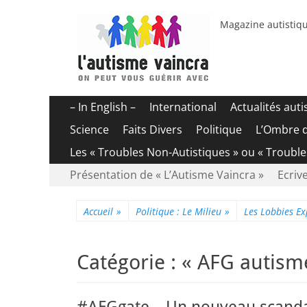
Magazine autistiqu
Menu
Aller
– In English –
International
Actualités aut
au
principal
Science
Faits Divers
Politique
L’Ombre 
contenu
Les « Troubles Non-Autistiques » ou « Troubl
Menu
Aller
Présentation de « L’Autisme Vaincra »
Ecrive
au
secondaire
contenu
Accueil
»
Politique : Le Milieu
»
Les Lobbies Ex
Catégorie :
« AFG autism