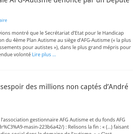
ale AFG-Autisme dénoncé par un Député
aire
vions montré que le Secrétariat d’Etat pour le Handicap
on du 4ème Plan Autisme au siège d’AFG-Autisme (« la plus
issements pour autistes »), dans le plus grand mépris pour
étendue volonté
Lire plus …
sespoir des millions non captés d’André
 l’association gestionnaire AFG Autisme et du fonds AFG
%C3%A9-masin-223b6a42/) : Relisons la fin : « (…) faisant