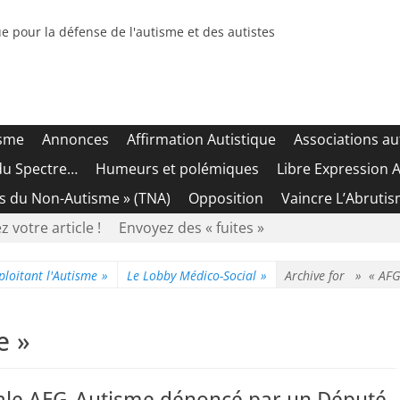
e pour la défense de l'autisme et des autistes
isme
Annonces
Affirmation Autistique
Associations au
du Spectre…
Humeurs et polémiques
Libre Expression A
es du Non-Autisme » (TNA)
Opposition
Vaincre L’Abrutis
z votre article !
Envoyez des « fuites »
ploitant l'Autisme
»
Le Lobby Médico-Social
»
Archive for »
« AFG
e »