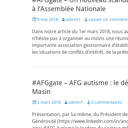
#AFGgate – Un nouveau scand
à l’Assemblée Nationale
Posted
Author
8 mai 2018
admin1
Laisser un comment
on
Dans notre article du 1er mars 2018, nous a
n’hésite pas à organiser au moins une réuni
importante association gestionnaire d’établ
les situations de conflits d’intérêt, de la pr
#AFGgate – AFG autisme : le dé
Masin
Posted
Author
2 mars 2018
admin1
3 commentaires
on
Présentation, par lui-même, du Président de
Générosité (https://www.linkedin.com/in/andr