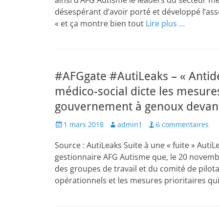
ainsi d’AFG Autisme le leaders du secteur mé
désespérant d’avoir porté et développé l’ass
« et ça montre bien tout
Lire plus …
#AFGgate #AutiLeaks – « Antidé
médico-social dicte les mesur
gouvernement à genoux devan
Posted
Author
1 mars 2018
admin1
6 commentaires
on
Source : AutiLeaks Suite à une « fuite » Auti
gestionnaire AFG Autisme que, le 20 novemb
des groupes de travail et du comité de pilot
opérationnels et les mesures prioritaires qu