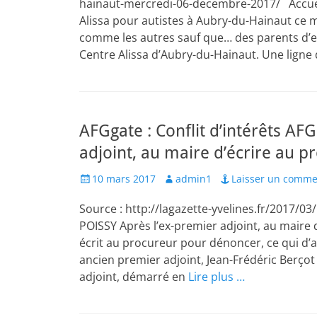
hainaut-mercredi-06-decembre-2017/ Accueil
Alissa pour autistes à Aubry-du-Hainaut ce
comme les autres sauf que… des parents d’en
Centre Alissa d’Aubry-du-Hainaut. Une ligne 
AFGgate : Conflit d’intérêts AF
adjoint, au maire d’écrire au p
Posted
Author
10 mars 2017
admin1
Laisser un comme
on
Source : http://lagazette-yvelines.fr/2017/0
POISSY Après l’ex-premier adjoint, au maire d
écrit au procureur pour dénoncer, ce qui d’ap
ancien premier adjoint, Jean-Frédéric Berçot 
adjoint, démarré en
Lire plus …