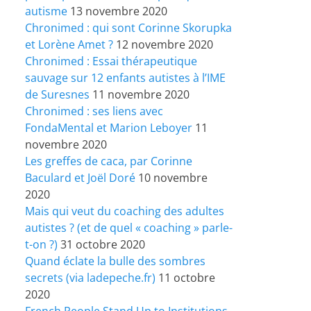
autisme
13 novembre 2020
Chronimed : qui sont Corinne Skorupka
et Lorène Amet ?
12 novembre 2020
Chronimed : Essai thérapeutique
sauvage sur 12 enfants autistes à l’IME
de Suresnes
11 novembre 2020
Chronimed : ses liens avec
FondaMental et Marion Leboyer
11
novembre 2020
Les greffes de caca, par Corinne
Baculard et Joël Doré
10 novembre
2020
Mais qui veut du coaching des adultes
autistes ? (et de quel « coaching » parle-
t-on ?)
31 octobre 2020
Quand éclate la bulle des sombres
secrets (via ladepeche.fr)
11 octobre
2020
French People Stand Up to Institutions