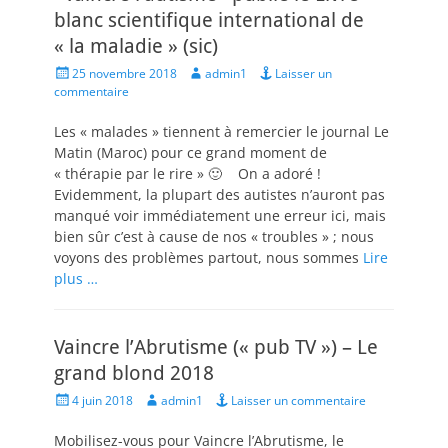
blanc scientifique international de
« la maladie » (sic)
Posted
Author
25 novembre 2018
admin1
Laisser un
on
commentaire
Les « malades » tiennent à remercier le journal Le
Matin (Maroc) pour ce grand moment de
« thérapie par le rire » 🙂 On a adoré !
Evidemment, la plupart des autistes n’auront pas
manqué voir immédiatement une erreur ici, mais
bien sûr c’est à cause de nos « troubles » ; nous
voyons des problèmes partout, nous sommes
Lire
plus …
Vaincre l’Abrutisme (« pub TV ») – Le
grand blond 2018
Posted
Author
4 juin 2018
admin1
Laisser un commentaire
on
Mobilisez-vous pour Vaincre l’Abrutisme, le