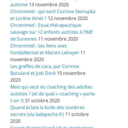
autisme
13 novembre 2020
Chronimed : qui sont Corinne Skorupka
et Lorène Amet ?
12 novembre 2020
Chronimed : Essai thérapeutique
sauvage sur 12 enfants autistes à l’IME
de Suresnes
11 novembre 2020
Chronimed : ses liens avec
FondaMental et Marion Leboyer
11
novembre 2020
Les greffes de caca, par Corinne
Baculard et Joël Doré
10 novembre
2020
Mais qui veut du coaching des adultes
autistes ? (et de quel « coaching » parle-
t-on ?)
31 octobre 2020
Quand éclate la bulle des sombres
secrets (via ladepeche.fr)
11 octobre
2020
French People Stand Up to Institutions