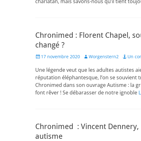
charlatan, mais savons-nous qu’il tient toujo
Chronimed : Florent Chapel, sou
changé ?
Posted
Author
17 novembre 2020
Worgenstern2
Un co
on
Une légende veut que les adultes autistes aie
réputation éléphantesque, l’on se souvient t
Chronimed dans son ouvrage Autisme : la g
font rêver ! Se débarasser de notre ignoble
L
Chronimed : Vincent Dennery, 
autisme