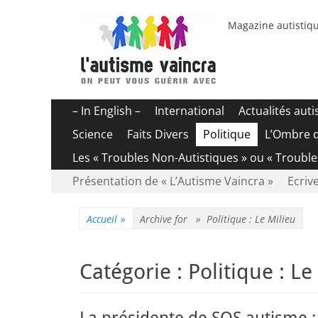
Magazine autistiqu
Menu
Aller
– In English –
International
Actualités aut
au
principal
Science
Faits Divers
Politique
L’Ombre 
contenu
Les « Troubles Non-Autistiques » ou « Troubl
Menu
Aller
Présentation de « L’Autisme Vaincra »
Ecrive
au
secondaire
contenu
Accueil
»
Archive for »
Politique : Le Milieu
Catégorie :
Politique : Le