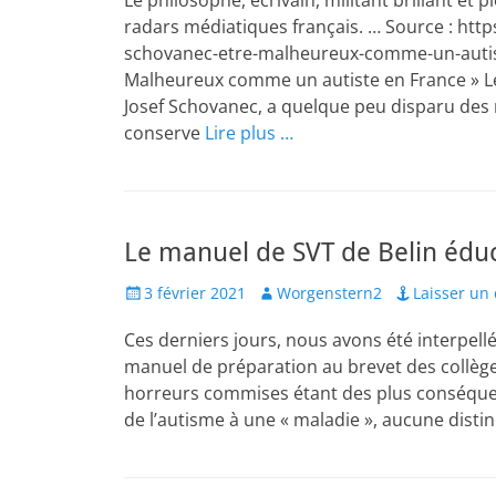
Le philosophe, écrivain, militant brillant e
radars médiatiques français. … Source : htt
schovanec-etre-malheureux-comme-un-autiste
Malheureux comme un autiste en France » Le p
Josef Schovanec, a quelque peu disparu des 
conserve
Lire plus …
Le manuel de SVT de Belin édu
Posted
Author
3 février 2021
Worgenstern2
Laisser un
on
Ces derniers jours, nous avons été interpel
manuel de préparation au brevet des collèges 
horreurs commises étant des plus conséquente
de l’autisme à une « maladie », aucune disti