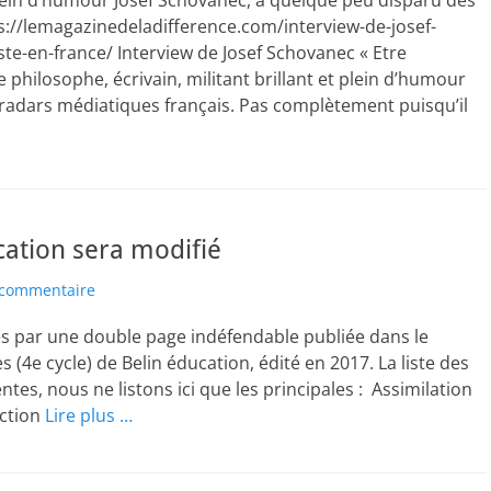
t plein d’humour Josef Schovanec, a quelque peu disparu des
ps://lemagazinedeladifference.com/interview-de-josef-
-en-france/ Interview de Josef Schovanec « Etre
hilosophe, écrivain, militant brillant et plein d’humour
radars médiatiques français. Pas complètement puisqu’il
cation sera modifié
 commentaire
lés par une double page indéfendable publiée dans le
(4e cycle) de Belin éducation, édité en 2017. La liste des
s, nous ne listons ici que les principales : Assimilation
nction
Lire plus …