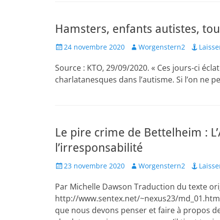
Hamsters, enfants autistes, tou
Posted
Author
24 novembre 2020
Worgenstern2
Laiss
on
Source : KTO, 29/09/2020. « Ces jours-ci écl
charlatanesques dans l’autisme. Si l’on ne peu
Le pire crime de Bettelheim : L
l’irresponsabilité
Posted
Author
23 novembre 2020
Worgenstern2
Laiss
on
Par Michelle Dawson Traduction du texte orig
http://www.sentex.net/~nexus23/md_01.html 
que nous devons penser et faire à propos de 