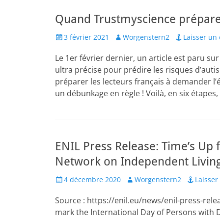
Quand Trustmyscience prépare l
Posted
Author
3 février 2021
Worgenstern2
Laisser un
on
Le 1er février dernier, un article est paru s
ultra précise pour prédire les risques d’auti
préparer les lecteurs français à demander l’é
un débunkage en règle ! Voilà, en six étape
ENIL Press Release: Time’s Up f
Network on Independent Living
Posted
Author
4 décembre 2020
Worgenstern2
Laisse
on
Source : https://enil.eu/news/enil-press-rel
mark the International Day of Persons with 