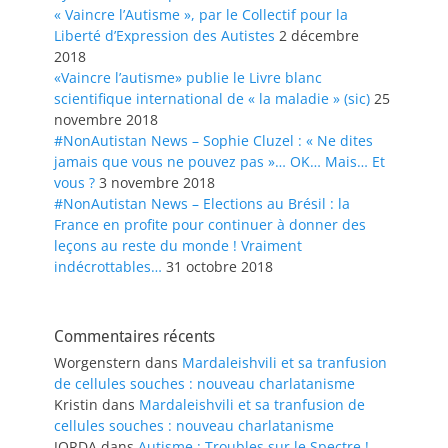
« Vaincre l’Autisme », par le Collectif pour la
Liberté d’Expression des Autistes
2 décembre
2018
«Vaincre l’autisme» publie le Livre blanc
scientifique international de « la maladie » (sic)
25
novembre 2018
#NonAutistan News – Sophie Cluzel : « Ne dites
jamais que vous ne pouvez pas »… OK… Mais… Et
vous ?
3 novembre 2018
#NonAutistan News – Elections au Brésil : la
France en profite pour continuer à donner des
leçons au reste du monde ! Vraiment
indécrottables…
31 octobre 2018
Commentaires récents
Worgenstern
dans
Mardaleishvili et sa tranfusion
de cellules souches : nouveau charlatanisme
Kristin
dans
Mardaleishvili et sa tranfusion de
cellules souches : nouveau charlatanisme
JORDA
dans
Autisme : Troubles sur le Spectre !