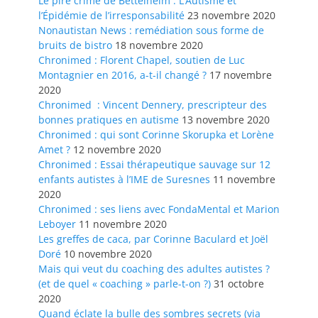
Le pire crime de Bettelheim : L’Autisme et
l’Épidémie de l’irresponsabilité
23 novembre 2020
Nonautistan News : remédiation sous forme de
bruits de bistro
18 novembre 2020
Chronimed : Florent Chapel, soutien de Luc
Montagnier en 2016, a-t-il changé ?
17 novembre
2020
Chronimed : Vincent Dennery, prescripteur des
bonnes pratiques en autisme
13 novembre 2020
Chronimed : qui sont Corinne Skorupka et Lorène
Amet ?
12 novembre 2020
Chronimed : Essai thérapeutique sauvage sur 12
enfants autistes à l’IME de Suresnes
11 novembre
2020
Chronimed : ses liens avec FondaMental et Marion
Leboyer
11 novembre 2020
Les greffes de caca, par Corinne Baculard et Joël
Doré
10 novembre 2020
Mais qui veut du coaching des adultes autistes ?
(et de quel « coaching » parle-t-on ?)
31 octobre
2020
Quand éclate la bulle des sombres secrets (via