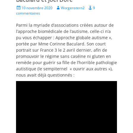
Posted
Author
10 novembre 2020
Worgenstern2
9
on
commentaires
Parmi la myriade d’associations créées autour de
l’approche biomédicale de l’autisme, celle-ci n’a
pu vous échapper : Approche globale autisme »,
portée par Mme Corinne Baculard. Son court
portrait sur France 3 le 2 avril dernier, afin de
promouvoir le régime sans caséïne ni gluten en
remède pour guérir sa fille de l’horrible pathologie
autistique (le sempiternel « ouvrir aux autres »),
nous avait déjà questionnés :