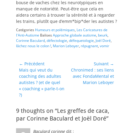
bouse de vaches chez les neurotypiques en
manque de notoriété. Peut-être que cela en
aidera certains à trouver la sérénité et à regarder
les trains, plutôt que d’emm*bip*der les autistes ?
Catégories
Humeurs et polémiques
,
Les Caricatures de
l'Anti-Autisme
Balises
Approche globale autisme
,
beurk
,
Corinne Baculard
,
défectologie
,
défequetologie
,
Joël Doré
,
lâchez nous le colon !
,
Marion Leboyer
,
répugnant
,
vomir
Navigation
← Précédent
Suivant →
Article
Article
Mais qui veut du
Chronimed : ses liens
de
précédent :
suivant :
coaching des adultes
avec FondaMental et
l’article
autistes ? (et de quel
Marion Leboyer
« coaching » parle-t-on
?)
9 thoughts on “Les greffes de caca,
par Corinne Baculard et Joël Doré”
Baculard corinne
dit :