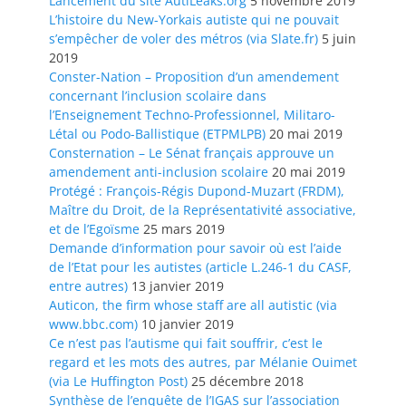
Lancement du site AutiLeaks.org
5 novembre 2019
L’histoire du New-Yorkais autiste qui ne pouvait
s’empêcher de voler des métros (via Slate.fr)
5 juin
2019
Conster-Nation – Proposition d’un amendement
concernant l’inclusion scolaire dans
l’Enseignement Techno-Professionnel, Militaro-
Létal ou Podo-Ballistique (ETPMLPB)
20 mai 2019
Consternation – Le Sénat français approuve un
amendement anti-inclusion scolaire
20 mai 2019
Protégé : François-Régis Dupond-Muzart (FRDM),
Maître du Droit, de la Représentativité associative,
et de l’Egoïsme
25 mars 2019
Demande d’information pour savoir où est l’aide
de l’Etat pour les autistes (article L.246-1 du CASF,
entre autres)
13 janvier 2019
Auticon, the firm whose staff are all autistic (via
www.bbc.com)
10 janvier 2019
Ce n’est pas l’autisme qui fait souffrir, c’est le
regard et les mots des autres, par Mélanie Ouimet
(via Le Huffington Post)
25 décembre 2018
Synthèse de l’enquête de l’IGAS sur l’association