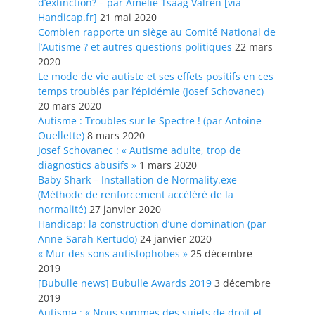
d’extinction? – par Amélie Tsaag Valren [via
Handicap.fr]
21 mai 2020
Combien rapporte un siège au Comité National de
l’Autisme ? et autres questions politiques
22 mars
2020
Le mode de vie autiste et ses effets positifs en ces
temps troublés par l’épidémie (Josef Schovanec)
20 mars 2020
Autisme : Troubles sur le Spectre ! (par Antoine
Ouellette)
8 mars 2020
Josef Schovanec : « Autisme adulte, trop de
diagnostics abusifs »
1 mars 2020
Baby Shark – Installation de Normality.exe
(Méthode de renforcement accéléré de la
normalité)
27 janvier 2020
Handicap: la construction d’une domination (par
Anne-Sarah Kertudo)
24 janvier 2020
« Mur des sons autistophobes »
25 décembre
2019
[Bubulle news] Bubulle Awards 2019
3 décembre
2019
Autisme : « Nous sommes des sujets de droit et