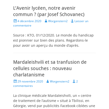
L’Avenir lycéen, notre avenir
commun ? (par Josef Schovanec)
Posted
Author
4 décembre 2020
Worgenstern2
Laisser un
on
commentaire
Source : KTO, 01/12/2020. Le monde du handicap
est pionnier sur bien des plans. Regardons-le
pour avoir un aperçu du monde d’après.
Mardaleishvili et sa tranfusion de
cellules souches : nouveau
charlatanisme
Posted
Author
29 novembre 2020
Worgenstern2
2
on
commentaires
La clinique médicale Mardaleishvili, un « centre
de traitement de l’autisme » situé à Tbilissi, en
Géorgie, vend par publicités Facebook ciblées une