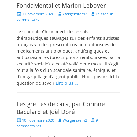
FondaMental et Marion Leboyer
Posted
Author
11 novembre 2020
Worgenstern2
Laisser un
on
commentaire
Le scandale Chronimed, des essais
thérapeutiques sauvages sur des enfants autistes
français via des prescriptions non-autorisées de
médicaments antibiotiques, antifongiques et
antiparasitaires (prescriptions remboursées par la
sécurité sociale), a éclaté voilà deux mois. Il s’agit
tout à la fois d’un scandale sanitaire, éthique, et
d’un gaspillage d’argent public. Nous posons ici la
question de savoir
Lire plus …
Les greffes de caca, par Corinne
Baculard et Joël Doré
Posted
Author
10 novembre 2020
Worgenstern2
9
on
commentaires