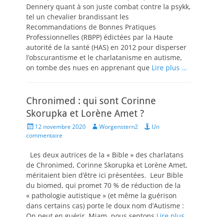
Dennery quant à son juste combat contre la psykk,
tel un chevalier brandissant les
Recommandations de Bonnes Pratiques
Professionnelles (RBPP) édictées par la Haute
autorité de la santé (HAS) en 2012 pour disperser
l’obscurantisme et le charlatanisme en autisme,
on tombe des nues en apprenant que
Lire plus …
Chronimed : qui sont Corinne
Skorupka et Lorène Amet ?
Posted
Author
12 novembre 2020
Worgenstern2
Un
on
commentaire
Les deux autrices de la « Bible » des charlatans
de Chronimed, Corinne Skorupka et Lorène Amet,
méritaient bien d’être ici présentées. Leur Bible
du biomed, qui promet 70 % de réduction de la
« pathologie autistique » (et même la guérison
dans certains cas) porte le doux nom d’Autisme :
On peut en guérir. Miam, nous sentons
Lire plus