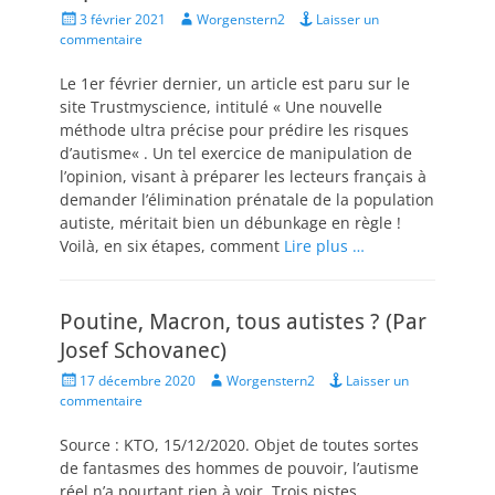
Posted
Author
3 février 2021
Worgenstern2
Laisser un
on
commentaire
Le 1er février dernier, un article est paru sur le
site Trustmyscience, intitulé « Une nouvelle
méthode ultra précise pour prédire les risques
d’autisme« . Un tel exercice de manipulation de
l’opinion, visant à préparer les lecteurs français à
demander l’élimination prénatale de la population
autiste, méritait bien un débunkage en règle !
Voilà, en six étapes, comment
Lire plus …
Poutine, Macron, tous autistes ? (Par
Josef Schovanec)
Posted
Author
17 décembre 2020
Worgenstern2
Laisser un
on
commentaire
Source : KTO, 15/12/2020. Objet de toutes sortes
de fantasmes des hommes de pouvoir, l’autisme
réel n’a pourtant rien à voir. Trois pistes