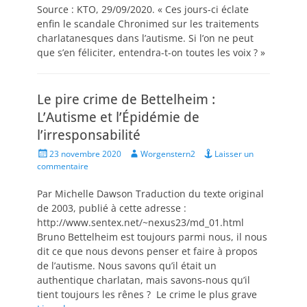
Source : KTO, 29/09/2020. « Ces jours-ci éclate
enfin le scandale Chronimed sur les traitements
charlatanesques dans l’autisme. Si l’on ne peut
que s’en féliciter, entendra-t-on toutes les voix ? »
Le pire crime de Bettelheim :
L’Autisme et l’Épidémie de
l’irresponsabilité
Posted
Author
23 novembre 2020
Worgenstern2
Laisser un
on
commentaire
Par Michelle Dawson Traduction du texte original
de 2003, publié à cette adresse :
http://www.sentex.net/~nexus23/md_01.html
Bruno Bettelheim est toujours parmi nous, il nous
dit ce que nous devons penser et faire à propos
de l’autisme. Nous savons qu’il était un
authentique charlatan, mais savons-nous qu’il
tient toujours les rênes ? Le crime le plus grave