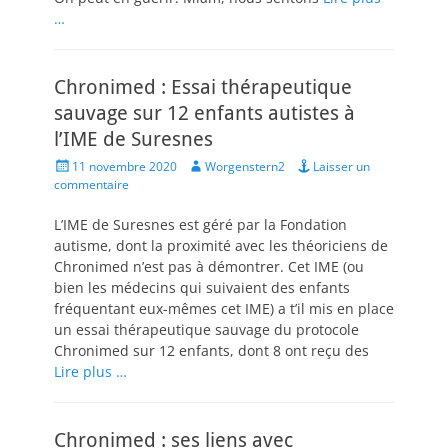
…
Chronimed : Essai thérapeutique
sauvage sur 12 enfants autistes à
l’IME de Suresnes
Posted
Author
11 novembre 2020
Worgenstern2
Laisser un
on
commentaire
L’IME de Suresnes est géré par la Fondation
autisme, dont la proximité avec les théoriciens de
Chronimed n’est pas à démontrer. Cet IME (ou
bien les médecins qui suivaient des enfants
fréquentant eux-mêmes cet IME) a t’il mis en place
un essai thérapeutique sauvage du protocole
Chronimed sur 12 enfants, dont 8 ont reçu des
Lire plus …
Chronimed : ses liens avec