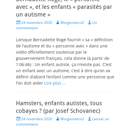
avec », et les enfants « parasités par
un autisme »
Posted
Author
24 novembre 2020
Worgenstern2
Un
on
commentaire
Lorsque Bernadette Rogé fournit « sa » définition
de l’autisme et du « personne avec » dans une
vidéo officiellement soutenue par le
gouvernement français, cela donne (à partir de
1:06:46) : Un enfant autiste, ça n’existe pas. C’est
un enfant avec un autisme, c’est à dire qu’on va
définir d’abord l’enfant comme une personne que
l’on doit aider
Lire plus …
Hamsters, enfants autistes, tous
cobayes ? (par Josef Schovanec)
Posted
Author
24 novembre 2020
Worgenstern2
Laisser un
on
commentaire