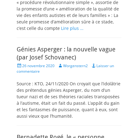
« procédure révolutionnaire simple », assortie de
la promesse d’une « amélioration de la qualité de
vie des enfants autistes et de leurs familles » : La
seule promesse d’amélioration sûre à ce stade,
c’est celle du compte
Lire plus …
Génies Asperger : la nouvelle vague
(par Josef Schovanec)
Posted
Author
26 novembre 2020
Worgenstern2
Laisser un
on
commentaire
Source : KTO, 24/11/2020 On croyait que l’idolâtrie
des prétendus génies Asperger, du nom d’un
tueur nazi et de ses théories raciales transposées
à l’autisme, était un fait du passé. L’appât du gain
et les fantasmes de puissance, quant à eux, sont
aussi vieux que l’humanité.
Bernadette Rogé, le « personne