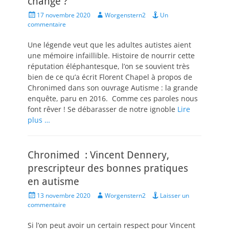
changé ?
Posted
Author
17 novembre 2020
Worgenstern2
Un
on
commentaire
Une légende veut que les adultes autistes aient
une mémoire infaillible. Histoire de nourrir cette
réputation éléphantesque, l’on se souvient très
bien de ce qu’a écrit Florent Chapel à propos de
Chronimed dans son ouvrage Autisme : la grande
enquête, paru en 2016. Comme ces paroles nous
font rêver ! Se débarasser de notre ignoble
Lire
plus …
Chronimed : Vincent Dennery,
prescripteur des bonnes pratiques
en autisme
Posted
Author
13 novembre 2020
Worgenstern2
Laisser un
on
commentaire
Si l’on peut avoir un certain respect pour Vincent