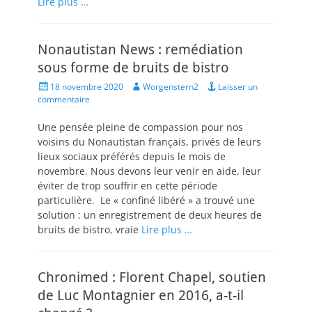
Lire plus …
Nonautistan News : remédiation
sous forme de bruits de bistro
Posted
Author
18 novembre 2020
Worgenstern2
Laisser un
on
commentaire
Une pensée pleine de compassion pour nos
voisins du Nonautistan français, privés de leurs
lieux sociaux préférés depuis le mois de
novembre. Nous devons leur venir en aide, leur
éviter de trop souffrir en cette période
particulière. Le « confiné libéré » a trouvé une
solution : un enregistrement de deux heures de
bruits de bistro, vraie
Lire plus …
Chronimed : Florent Chapel, soutien
de Luc Montagnier en 2016, a-t-il