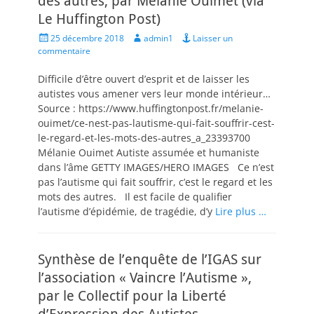
des autres, par Mélanie Ouimet (via
Le Huffington Post)
Posted
Author
25 décembre 2018
admin1
Laisser un
on
commentaire
Difficile d’être ouvert d’esprit et de laisser les
autistes vous amener vers leur monde intérieur…
Source : https://www.huffingtonpost.fr/melanie-
ouimet/ce-nest-pas-lautisme-qui-fait-souffrir-cest-
le-regard-et-les-mots-des-autres_a_23393700
Mélanie Ouimet Autiste assumée et humaniste
dans l’âme GETTY IMAGES/HERO IMAGES Ce n’est
pas l’autisme qui fait souffrir, c’est le regard et les
mots des autres. Il est facile de qualifier
l’autisme d’épidémie, de tragédie, d’y
Lire plus …
Synthèse de l’enquête de l’IGAS sur
l’association « Vaincre l’Autisme »,
par le Collectif pour la Liberté