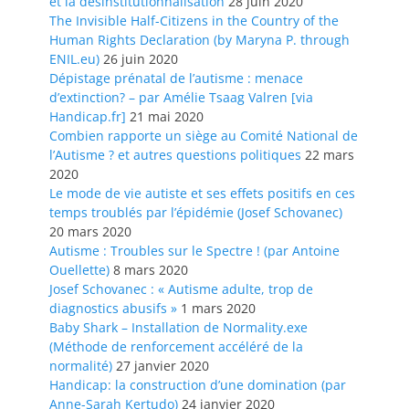
et la désinstitutionnalisation
28 juin 2020
The Invisible Half-Citizens in the Country of the
Human Rights Declaration (by Maryna P. through
ENIL.eu)
26 juin 2020
Dépistage prénatal de l’autisme : menace
d’extinction? – par Amélie Tsaag Valren [via
Handicap.fr]
21 mai 2020
Combien rapporte un siège au Comité National de
l’Autisme ? et autres questions politiques
22 mars
2020
Le mode de vie autiste et ses effets positifs en ces
temps troublés par l’épidémie (Josef Schovanec)
20 mars 2020
Autisme : Troubles sur le Spectre ! (par Antoine
Ouellette)
8 mars 2020
Josef Schovanec : « Autisme adulte, trop de
diagnostics abusifs »
1 mars 2020
Baby Shark – Installation de Normality.exe
(Méthode de renforcement accéléré de la
normalité)
27 janvier 2020
Handicap: la construction d’une domination (par
Anne-Sarah Kertudo)
24 janvier 2020