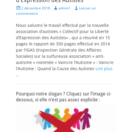
d’Expression des Autistes
Posted
Author
2 décembre 2018
admin1
Laisser un
on
commentaire
Nous saluons le travail effectué par la nouvelle
association d’autistes « Collectif pour la Liberté
d’Expression des Autistes« , qui a résumé en 15
pages le rapport de 350 pages effectué en 2014
par l’IGAS (Inspection Générale des Affaires
Sociales) sur la sulfureuse association « anti-
autisme » nommée « Vaincre l’Autisme » : Vaincre
l’Autisme : Quand la Cause des Autistes
Lire plus
…
Pourquoi notre slogan ? Cliquez sur l’image ci-
dessous, si elle n’est pas assez explicite :