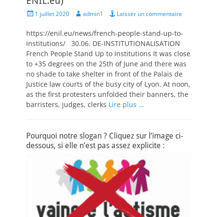
ENIL.eu)
Posted
Author
1 juillet 2020
admin1
Laisser un commentaire
on
https://enil.eu/news/french-people-stand-up-to-
institutions/ 30.06. DE-INSTITUTIONALISATION
French People Stand Up to Institutions It was close
to +35 degrees on the 25th of June and there was
no shade to take shelter in front of the Palais de
Justice law courts of the busy city of Lyon. At noon,
as the first protesters unfolded their banners, the
barristers, judges, clerks
Lire plus …
Pourquoi notre slogan ? Cliquez sur l’image ci-
dessous, si elle n’est pas assez explicite :