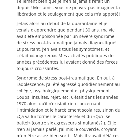
Tellement bien que je n’en ai jamais refait un
depuis! Mes amis, vous ne pouvez pas imaginer la
libération et le soulagement que cela m’a apporté!
J’étais alors au début de la quarantaine et je
venais d’apprendre que pendant 30 ans, ma vie
avait été empoisonnée par un sévère syndrome
de stress post-traumatique jamais diagnostiqué!
Et pourtant, j’en avais tous les symptômes, et
c’était «dangereux». Mes activités publiques des
années précédentes lui avaient donné des forces
toujours croissantes.
Syndrome de stress post-traumatique. Eh oui, à
l’adolescence, j’ai été agressé quotidiennement au
collège, psychologiquement et physiquement.
Coups, insultes, rejet, etc. C’était dans les années
1970 alors qu’il n’existait rien concernant
l’intimidation et le harcèlement scolaires, sinon du
«Ça va lui former le caractère!» et du «Qu’il se
batte!» (contre six agresseurs simultanés?!). Et je
n’en ai jamais parlé. J’ai mis le couvercle, croyant
m’en être assez bien sorti… Mais il y avait déjà ces