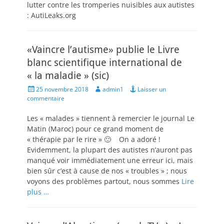
lutter contre les tromperies nuisibles aux autistes
: AutiLeaks.org
«Vaincre l’autisme» publie le Livre
blanc scientifique international de
« la maladie » (sic)
Posted
Author
25 novembre 2018
admin1
Laisser un
on
commentaire
Les « malades » tiennent à remercier le journal Le
Matin (Maroc) pour ce grand moment de
« thérapie par le rire » 🙂 On a adoré !
Evidemment, la plupart des autistes n’auront pas
manqué voir immédiatement une erreur ici, mais
bien sûr c’est à cause de nos « troubles » ; nous
voyons des problèmes partout, nous sommes
Lire
plus …