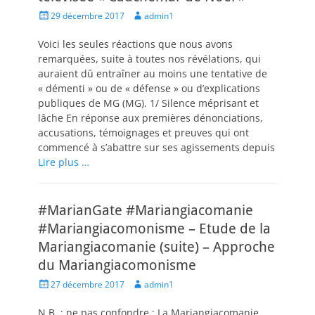
Posted
Author
29 décembre 2017
admin1
on
Voici les seules réactions que nous avons
remarquées, suite à toutes nos révélations, qui
auraient dû entraîner au moins une tentative de
« démenti » ou de « défense » ou d’explications
publiques de MG (MG). 1/ Silence méprisant et
lâche En réponse aux premières dénonciations,
accusations, témoignages et preuves qui ont
commencé à s’abattre sur ses agissements depuis
Lire plus …
#MarianGate #Mariangiacomanie
#Mariangiacomonisme – Etude de la
Mariangiacomanie (suite) – Approche
du Mariangiacomonisme
Posted
Author
27 décembre 2017
admin1
on
N.B. : ne pas confondre : La Mariangiacomanie