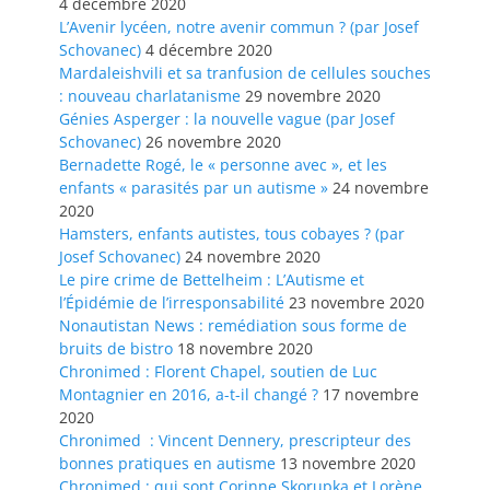
4 décembre 2020
L’Avenir lycéen, notre avenir commun ? (par Josef
Schovanec)
4 décembre 2020
Mardaleishvili et sa tranfusion de cellules souches
: nouveau charlatanisme
29 novembre 2020
Génies Asperger : la nouvelle vague (par Josef
Schovanec)
26 novembre 2020
Bernadette Rogé, le « personne avec », et les
enfants « parasités par un autisme »
24 novembre
2020
Hamsters, enfants autistes, tous cobayes ? (par
Josef Schovanec)
24 novembre 2020
Le pire crime de Bettelheim : L’Autisme et
l’Épidémie de l’irresponsabilité
23 novembre 2020
Nonautistan News : remédiation sous forme de
bruits de bistro
18 novembre 2020
Chronimed : Florent Chapel, soutien de Luc
Montagnier en 2016, a-t-il changé ?
17 novembre
2020
Chronimed : Vincent Dennery, prescripteur des
bonnes pratiques en autisme
13 novembre 2020
Chronimed : qui sont Corinne Skorupka et Lorène