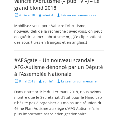
Vaincre l’Abrutisme (« pub TV ») – Le
grand blond 2018
Posted
Author
4 juin 2018
admin1
Laisser un commentaire
on
Mobilisez-vous pour Vaincre l’Abrutisme, le
nouveau défi de la recherche : avec vous, on peut
en guérir. vaincrelabrutisme.org (Ce clip contient
des sous-titres en français et en anglais.)
#AFGgate – Un nouveau scandale
AFG-Autisme dénoncé par un Député
à l’Assemblée Nationale
Posted
Author
8 mai 2018
admin1
Laisser un commentaire
on
Dans notre article du 1er mars 2018, nous avions
montré que le Secrétariat d’Etat pour le Handicap
n’hésite pas à organiser au moins une réunion du
4ème Plan Autisme au siège d’AFG-Autisme (« la
plus importante association gestionnaire