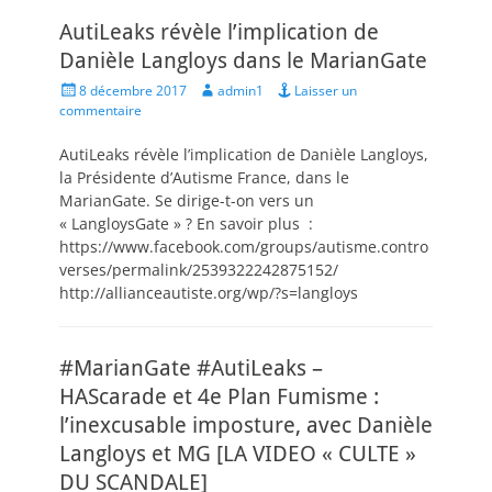
AutiLeaks révèle l’implication de
Danièle Langloys dans le MarianGate
Posted
Author
8 décembre 2017
admin1
Laisser un
on
commentaire
AutiLeaks révèle l’implication de Danièle Langloys,
la Présidente d’Autisme France, dans le
MarianGate. Se dirige-t-on vers un
« LangloysGate » ? En savoir plus :
https://www.facebook.com/groups/autisme.contro
verses/permalink/2539322242875152/
http://allianceautiste.org/wp/?s=langloys
#MarianGate #AutiLeaks –
HAScarade et 4e Plan Fumisme :
l’inexcusable imposture, avec Danièle
Langloys et MG [LA VIDEO « CULTE »
DU SCANDALE]