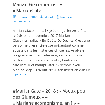
Marian Giacomoni et le
« MarianGate »
Posted
Author
10 janvier 2018
admin1
Laisser un
on
commentaire
Marian Giacomoni à l’Elysée en juillet 2017 à la
télévision en novembre 2017 Marian
Giacomoni (alias « En Quête De Déclics ») est une
personne présentée et se présentant comme
autiste dans les instances officielles. Analyste-
programmeur de profession, ce personnage
parfois décrit comme « fourbe, hautement
calculateur et manipulateur » semble avoir
planifié, depuis début 2014, son insertion dans le
Lire plus …
#MarianGate – 2018 : « Voeux pour
des Glumeux » –
« Mariangiacomonisme, an I » –