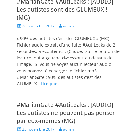
#MarianGate #AutiLeaks : [AUDIO]
Les autistes sont des GLUMEUX !
(MG)
Posted
Author
26 novembre 2017
admin1
on
« 90% des autistes c’est des GLUMEUX » (MG)
Fichier audio extrait d’une fuite #AutiLeaks de 2
secondes, à écouter ici : (Cliquez sur le bouton de
lecture tout à gauche ci-dessous au dessus de
l’image. Si vous ne voyez aucun lecteur audio,
vous pouvez télécharger le fichier mp3
« MarianGate : 90% des autistes c’est des
GLUMEUX !
Lire plus …
#MarianGate #AutiLeaks : [AUDIO]
Les autistes ne peuvent pas penser
par eux-mêmes (MG)
Posted
Author
25 novembre 2017
admin1
on