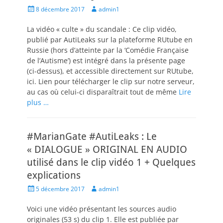
Posted
Author
8 décembre 2017
admin1
on
La vidéo « culte » du scandale : Ce clip vidéo,
publié par AutiLeaks sur la plateforme RUtube en
Russie (hors d’atteinte par la ‘Comédie Française
de l’Autisme’) est intégré dans la présente page
(ci-dessus), et accessible directement sur RUtube,
ici. Lien pour télécharger le clip sur notre serveur,
au cas où celui-ci disparaîtrait tout de même
Lire
plus …
#MarianGate #AutiLeaks : Le
« DIALOGUE » ORIGINAL EN AUDIO
utilisé dans le clip vidéo 1 + Quelques
explications
Posted
Author
5 décembre 2017
admin1
on
Voici une vidéo présentant les sources audio
originales (53 s) du clip 1. Elle est publiée par