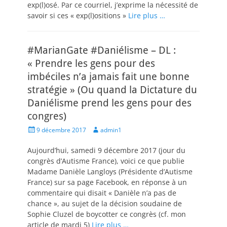
exp(l)osé. Par ce courriel, j’exprime la nécessité de
savoir si ces « exp(l)ositions »
Lire plus …
#MarianGate #Daniélisme – DL :
« Prendre les gens pour des
imbéciles n’a jamais fait une bonne
stratégie » (Ou quand la Dictature du
Daniélisme prend les gens pour des
congres)
Posted
Author
9 décembre 2017
admin1
on
Aujourd’hui, samedi 9 décembre 2017 (jour du
congrès d’Autisme France), voici ce que publie
Madame Danièle Langloys (Présidente d’Autisme
France) sur sa page Facebook, en réponse à un
commentaire qui disait « Danièle n’a pas de
chance », au sujet de la décision soudaine de
Sophie Cluzel de boycotter ce congrès (cf. mon
article de mardi 5)
Lire plus …