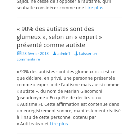
Sajidi, ne cesse de s’opposer à l’autisme, qu’il
souhaite considèrer comme une
Lire plus …
« 90% des autistes sont des
glumeux », selon un « expert »
présenté comme autiste
Posted
Author
28 février 2018
admin1
Laisser un
on
commentaire
« 90% des autistes sont des glumeux » : c’est ce
que déclare, en privé, une personne présentée
comme « expert » de l’autisme mais aussi comme
« autiste », du nom de Marian Giacomoni
(pseudonyme « En quête de déclics », ou
« Autisme »). Cette affirmation est contenue dans
un enregistrement sonore, manifestement réalisé
à l’insu de cette personne, obtenu par
« AutiLeaks » et
Lire plus …