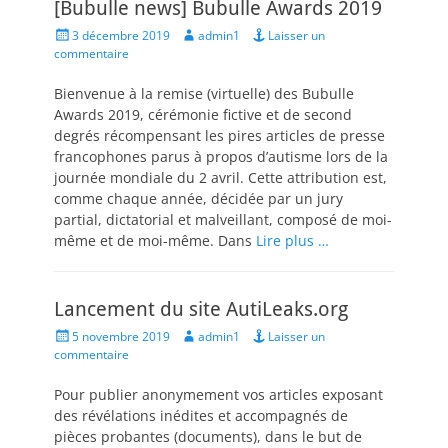
[Bubulle news] Bubulle Awards 2019
Posted
Author
3 décembre 2019
admin1
Laisser un
on
commentaire
Bienvenue à la remise (virtuelle) des Bubulle
Awards 2019, cérémonie fictive et de second
degrés récompensant les pires articles de presse
francophones parus à propos d’autisme lors de la
journée mondiale du 2 avril. Cette attribution est,
comme chaque année, décidée par un jury
partial, dictatorial et malveillant, composé de moi-
même et de moi-même. Dans
Lire plus …
Lancement du site AutiLeaks.org
Posted
Author
5 novembre 2019
admin1
Laisser un
on
commentaire
Pour publier anonymement vos articles exposant
des révélations inédites et accompagnés de
pièces probantes (documents), dans le but de