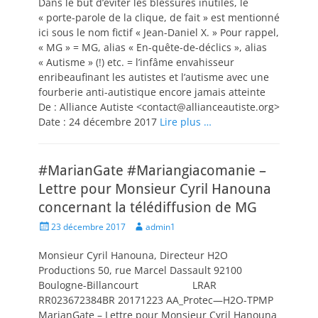
Dans le but d’éviter les blessures inutiles, le
« porte-parole de la clique, de fait » est mentionné
ici sous le nom fictif « Jean-Daniel X. » Pour rappel,
« MG » = MG, alias « En-quête-de-déclics », alias
« Autisme » (!) etc. = l’infâme envahisseur
enribeaufinant les autistes et l’autisme avec une
fourberie anti-autistique encore jamais atteinte
De : Alliance Autiste <contact@allianceautiste.org>
Date : 24 décembre 2017
Lire plus …
#MarianGate #Mariangiacomanie –
Lettre pour Monsieur Cyril Hanouna
concernant la télédiffusion de MG
Posted
Author
23 décembre 2017
admin1
on
Monsieur Cyril Hanouna, Directeur H2O
Productions 50, rue Marcel Dassault 92100
Boulogne-Billancourt LRAR
RR023672384BR 20171223 AA_Protec—H2O-TPMP
MarianGate – Lettre pour Monsieur Cyril Hanouna