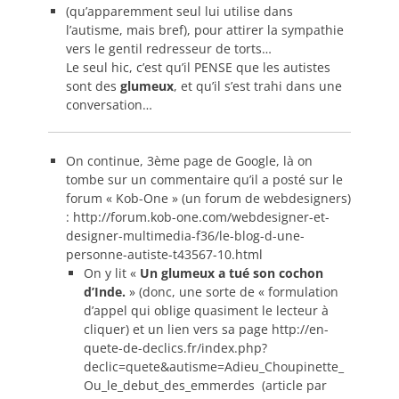
(qu’apparemment seul lui utilise dans
l’autisme, mais bref), pour attirer la sympathie
vers le gentil redresseur de torts…
Le seul hic, c’est qu’il PENSE que les autistes
sont des
glumeux
, et qu’il s’est trahi dans une
conversation…
On continue, 3ème page de Google, là on
tombe sur un commentaire qu’il a posté sur le
forum « Kob-One » (un forum de webdesigners)
: http://forum.kob-one.com/webdesigner-et-
designer-multimedia-f36/le-blog-d-une-
personne-autiste-t43567-10.html
On y lit «
Un glumeux a tué son cochon
d’Inde.
» (donc, une sorte de « formulation
d’appel qui oblige quasiment le lecteur à
cliquer) et un lien vers sa page http://en-
quete-de-declics.fr/index.php?
declic=quete&autisme=Adieu_Choupinette_
Ou_le_debut_des_emmerdes (article par