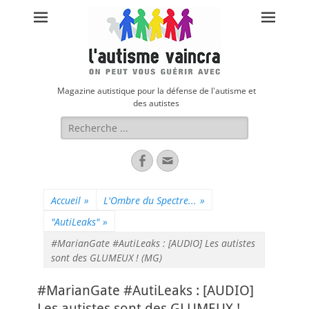
Magazine autistique pour la défense de l'autisme et
des autistes
Rechercher :
Facebook
Adresse
de
contact
Accueil
»
L'Ombre du Spectre...
»
"AutiLeaks"
»
#MarianGate #AutiLeaks : [AUDIO] Les autistes
sont des GLUMEUX ! (MG)
#MarianGate #AutiLeaks : [AUDIO]
Les autistes sont des GLUMEUX !