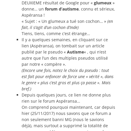
DEUXIEME résultat de Google pour «
glumeux
»
donne… un
forum d’autisme
, connu et sérieux,
Aspéransa !
« Sujet : « Un glumeux a tué son cochon… »
(en
fait, il s’agit d’un cochon d’Inde)
Tiens, tiens, comme c’est étrange…
Il y a quelques semaines, en cliquant sur ce
lien (Aspéransa), on tombait sur un article
publié par le pseudo «
Autisme
« , qui n’est
autre que l’un des multiples pseudos utilisé
par notre « compère ».
(Encore une fois, notez le choix du pseudo : tout
est fait pour enfoncer de force une « vérité », dans
le genre « plus c’est gros et plus ça passe ». Mais
bref.)
Depuis quelques jours, ce lien ne donne plus
rien sur le forum Aspéransa…
On comprend pourquoi maintenant, car depuis
hier (25/11/2017) nous savons que ce forum a
non seulement banni MG (nous le savions
déjà), mais surtout a supprimé la totalité de