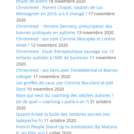
bruits de bistro
18 novembre 2020
Chronimed : Florent Chapel, soutien de Luc
Montagnier en 2016, a-t-il changé ?
17 novembre
2020
Chronimed : Vincent Dennery, prescripteur des
bonnes pratiques en autisme
13 novembre 2020
Chronimed : qui sont Corinne Skorupka et Lorène
Amet ?
12 novembre 2020
Chronimed : Essai thérapeutique sauvage sur 12
enfants autistes à l’IME de Suresnes
11 novembre
2020
Chronimed : ses liens avec FondaMental et Marion
Leboyer
11 novembre 2020
Les greffes de caca, par Corinne Baculard et Joël
Doré
10 novembre 2020
Mais qui veut du coaching des adultes autistes ?
(et de quel « coaching » parle-t-on ?)
31 octobre
2020
Quand éclate la bulle des sombres secrets (via
ladepeche.fr)
11 octobre 2020
French People Stand Up to Institutions (by Maryna
P. via ENIL.eu)
1 juillet 2020