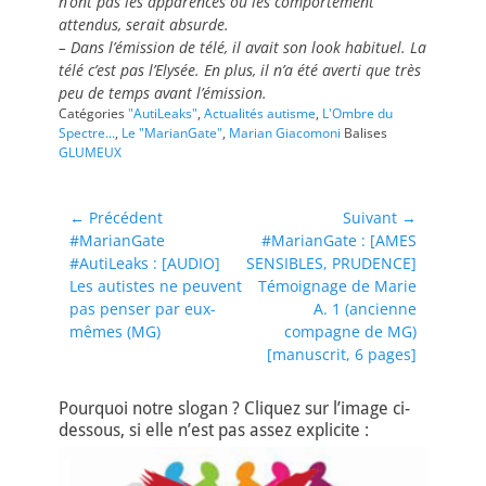
n’ont pas les apparences ou les comportement
attendus, serait absurde.
– Dans l’émission de télé, il avait son look habituel. La
télé c’est pas l’Elysée. En plus, il n’a été averti que très
peu de temps avant l’émission.
Catégories
"AutiLeaks"
,
Actualités autisme
,
L'Ombre du
Spectre...
,
Le "MarianGate"
,
Marian Giacomoni
Balises
GLUMEUX
Navigation
← Précédent
Suivant →
Article
Article
#MarianGate
#MarianGate : [AMES
de
précédent :
suivant :
#AutiLeaks : [AUDIO]
SENSIBLES, PRUDENCE]
l’article
Les autistes ne peuvent
Témoignage de Marie
pas penser par eux-
A. 1 (ancienne
mêmes (MG)
compagne de MG)
[manuscrit, 6 pages]
Pourquoi notre slogan ? Cliquez sur l’image ci-
dessous, si elle n’est pas assez explicite :