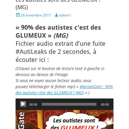
(MG)
Posted
Author
26 novembre 2017
admin1
on
« 90% des autistes c’est des
GLUMEUX »
(MG)
Fichier audio extrait d’une fuite
#AutiLeaks de 2 secondes, à
écouter ici :
(Cliquez sur le bouton de lecture tout à gauche ci-
dessous au dessus de l’image.
Si vous ne voyez aucun lecteur audio, vous
pouvez télécharger le fichier mp3 «
MarianGate : 90%
des autistes c’est des GLUMEUX ! (MG)
«
)
Lecteur
00:00
00:00
audio