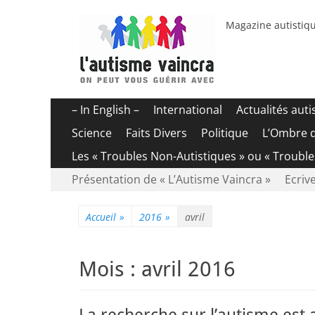
Magazine autistiqu
Menu
Aller
– In English –
International
Actualités aut
au
principal
Science
Faits Divers
Politique
L’Ombre 
contenu
Les « Troubles Non-Autistiques » ou « Troubl
Menu
Aller
Présentation de « L’Autisme Vaincra »
Ecrive
au
secondaire
contenu
Accueil
»
2016
»
avril
Mois :
avril 2016