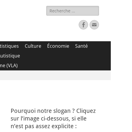
Rechercher :
Facebook
Adresse
de
contact
tistiques
Culture
Économie
Santé
utistique
me (VLA)
Pourquoi notre slogan ? Cliquez
sur l’image ci-dessous, si elle
n’est pas assez explicite :