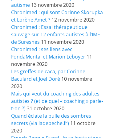
autisme
13 novembre 2020
Chronimed : qui sont Corinne Skorupka
et Lorène Amet ?
12 novembre 2020
Chronimed : Essai thérapeutique
sauvage sur 12 enfants autistes à l’IME
de Suresnes
11 novembre 2020
Chronimed : ses liens avec
FondaMental et Marion Leboyer
11
novembre 2020
Les greffes de caca, par Corinne
Baculard et Joël Doré
10 novembre
2020
Mais qui veut du coaching des adultes
autistes ? (et de quel « coaching » parle-
t-on ?)
31 octobre 2020
Quand éclate la bulle des sombres
secrets (via ladepeche.fr)
11 octobre
2020
French People Stand Up to Institutions