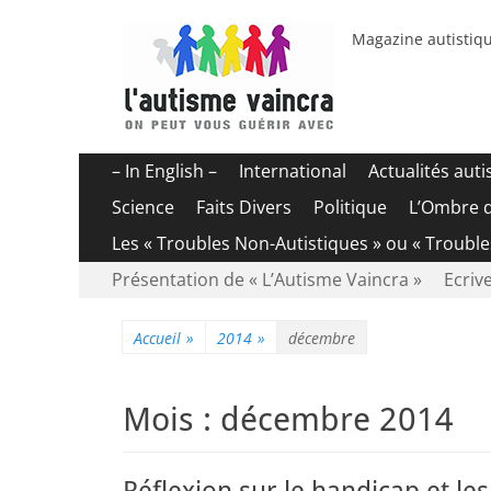
Magazine autistiqu
Menu
Aller
– In English –
International
Actualités aut
au
principal
Science
Faits Divers
Politique
L’Ombre 
contenu
Les « Troubles Non-Autistiques » ou « Troubl
Menu
Aller
Présentation de « L’Autisme Vaincra »
Ecrive
au
secondaire
contenu
Accueil
»
2014
»
décembre
Mois :
décembre 2014