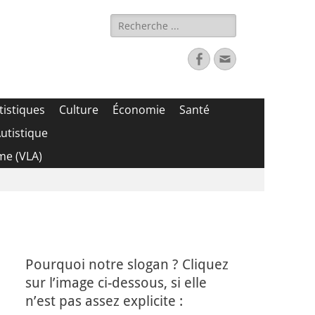
Rechercher :
Facebook
Adresse
de
contact
tistiques
Culture
Économie
Santé
utistique
me (VLA)
Pourquoi notre slogan ? Cliquez
sur l’image ci-dessous, si elle
n’est pas assez explicite :