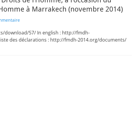
s Droits de l’Homme, à l’occasion du
l’Homme à Marrakech (novembre 2014)
ommentaire
s/download/57/ In english : http://fmdh-
ste des déclarations : http://fmdh-2014.org/documents/