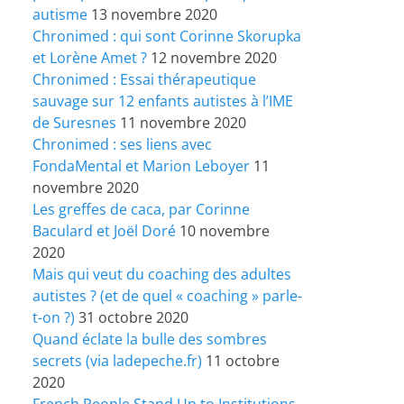
autisme
13 novembre 2020
Chronimed : qui sont Corinne Skorupka
et Lorène Amet ?
12 novembre 2020
Chronimed : Essai thérapeutique
sauvage sur 12 enfants autistes à l’IME
de Suresnes
11 novembre 2020
Chronimed : ses liens avec
FondaMental et Marion Leboyer
11
novembre 2020
Les greffes de caca, par Corinne
Baculard et Joël Doré
10 novembre
2020
Mais qui veut du coaching des adultes
autistes ? (et de quel « coaching » parle-
t-on ?)
31 octobre 2020
Quand éclate la bulle des sombres
secrets (via ladepeche.fr)
11 octobre
2020
French People Stand Up to Institutions