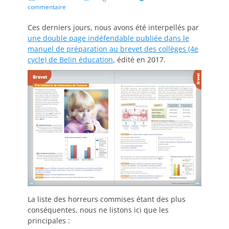
on
commentaire
Ces derniers jours, nous avons été interpellés par
une double page indéfendable publiée dans le
manuel de préparation au brevet des collèges (4e
cycle) de Belin éducation
, édité en 2017.
La liste des horreurs commises étant des plus
conséquentes, nous ne listons ici que les
principales :