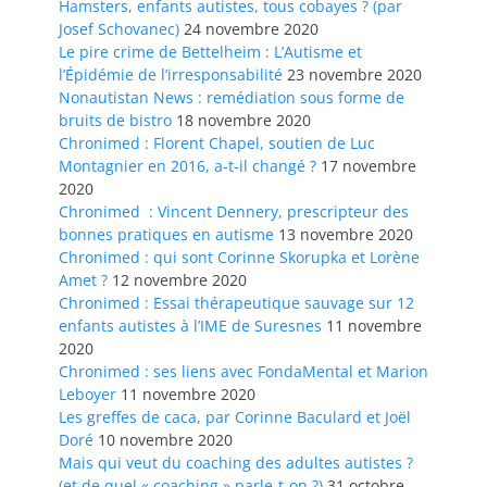
Hamsters, enfants autistes, tous cobayes ? (par
Josef Schovanec)
24 novembre 2020
Le pire crime de Bettelheim : L’Autisme et
l’Épidémie de l’irresponsabilité
23 novembre 2020
Nonautistan News : remédiation sous forme de
bruits de bistro
18 novembre 2020
Chronimed : Florent Chapel, soutien de Luc
Montagnier en 2016, a-t-il changé ?
17 novembre
2020
Chronimed : Vincent Dennery, prescripteur des
bonnes pratiques en autisme
13 novembre 2020
Chronimed : qui sont Corinne Skorupka et Lorène
Amet ?
12 novembre 2020
Chronimed : Essai thérapeutique sauvage sur 12
enfants autistes à l’IME de Suresnes
11 novembre
2020
Chronimed : ses liens avec FondaMental et Marion
Leboyer
11 novembre 2020
Les greffes de caca, par Corinne Baculard et Joël
Doré
10 novembre 2020
Mais qui veut du coaching des adultes autistes ?
(et de quel « coaching » parle-t-on ?)
31 octobre