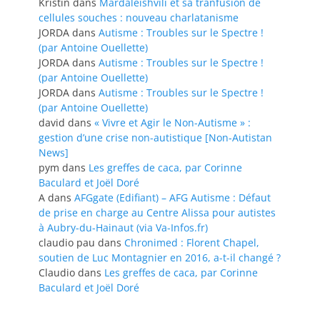
Kristin
dans
Mardaleishvili et sa tranfusion de
cellules souches : nouveau charlatanisme
JORDA
dans
Autisme : Troubles sur le Spectre !
(par Antoine Ouellette)
JORDA
dans
Autisme : Troubles sur le Spectre !
(par Antoine Ouellette)
JORDA
dans
Autisme : Troubles sur le Spectre !
(par Antoine Ouellette)
david
dans
« Vivre et Agir le Non-Autisme » :
gestion d’une crise non-autistique [Non-Autistan
News]
pym
dans
Les greffes de caca, par Corinne
Baculard et Joël Doré
A
dans
AFGgate (Edifiant) – AFG Autisme : Défaut
de prise en charge au Centre Alissa pour autistes
à Aubry-du-Hainaut (via Va-Infos.fr)
claudio pau
dans
Chronimed : Florent Chapel,
soutien de Luc Montagnier en 2016, a-t-il changé ?
Claudio
dans
Les greffes de caca, par Corinne
Baculard et Joël Doré