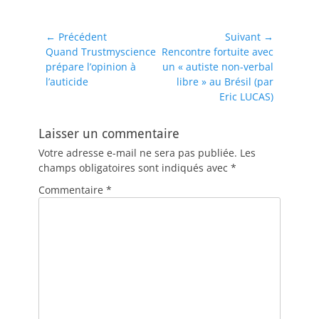
Navigation
← Précédent
Suivant →
Article
Article
Quand Trustmyscience
Rencontre fortuite avec
de
précédent :
suivant :
prépare l’opinion à
un « autiste non-verbal
l’article
l’auticide
libre » au Brésil (par
Eric LUCAS)
Laisser un commentaire
Votre adresse e-mail ne sera pas publiée.
Les
champs obligatoires sont indiqués avec
*
Commentaire
*