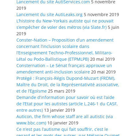
Lancement du site AutiServices.com
5 novembre
2019
Lancement du site AutiLeaks.org
5 novembre 2019
L’histoire du New-Yorkais autiste qui ne pouvait
s’empêcher de voler des métros (via Slate.fr)
5 juin
2019
Conster-Nation – Proposition d’un amendement
concernant l’inclusion scolaire dans
l’Enseignement Techno-Professionnel, Militaro-
Létal ou Podo-Ballistique (ETPMLPB)
20 mai 2019
Consternation – Le Sénat français approuve un
amendement anti-inclusion scolaire
20 mai 2019
Protégé : François-Régis Dupond-Muzart (FRDM),
Maître du Droit, de la Représentativité associative,
et de l’Egoïsme
25 mars 2019
Demande d’information pour savoir où est l’aide
de l’Etat pour les autistes (article L.246-1 du CASF,
entre autres)
13 janvier 2019
Auticon, the firm whose staff are all autistic (via
www.bbc.com)
10 janvier 2019
Ce n’est pas l’autisme qui fait souffrir, c’est le
regard et les mots des autres, par Mélanie Ouimet