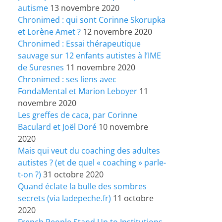
autisme
13 novembre 2020
Chronimed : qui sont Corinne Skorupka
et Lorène Amet ?
12 novembre 2020
Chronimed : Essai thérapeutique
sauvage sur 12 enfants autistes à l’IME
de Suresnes
11 novembre 2020
Chronimed : ses liens avec
FondaMental et Marion Leboyer
11
novembre 2020
Les greffes de caca, par Corinne
Baculard et Joël Doré
10 novembre
2020
Mais qui veut du coaching des adultes
autistes ? (et de quel « coaching » parle-
t-on ?)
31 octobre 2020
Quand éclate la bulle des sombres
secrets (via ladepeche.fr)
11 octobre
2020
French People Stand Up to Institutions