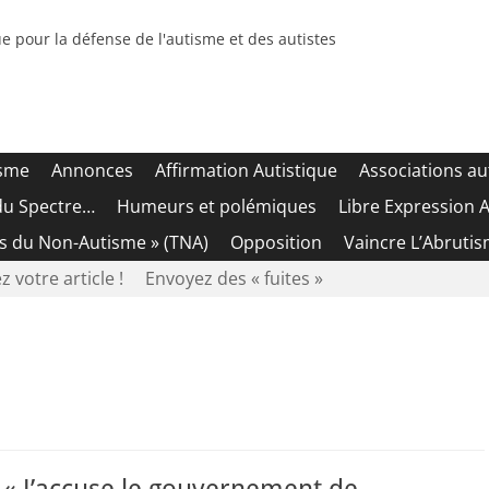
e pour la défense de l'autisme et des autistes
isme
Annonces
Affirmation Autistique
Associations au
du Spectre…
Humeurs et polémiques
Libre Expression A
es du Non-Autisme » (TNA)
Opposition
Vaincre L’Abrutis
z votre article !
Envoyez des « fuites »