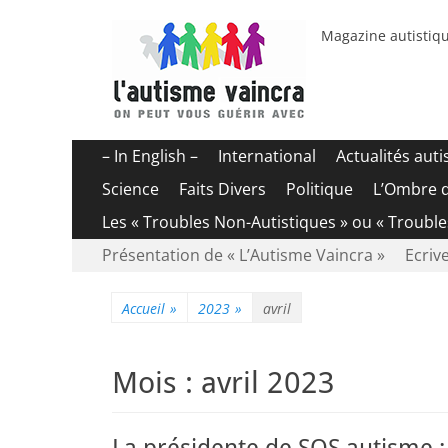
Magazine autistiqu
Menu
Aller
– In English –
International
Actualités aut
au
principal
Science
Faits Divers
Politique
L’Ombre 
contenu
Les « Troubles Non-Autistiques » ou « Troubl
Menu
Aller
Présentation de « L’Autisme Vaincra »
Ecrive
au
secondaire
contenu
Accueil
»
2023
»
avril
Mois :
avril 2023