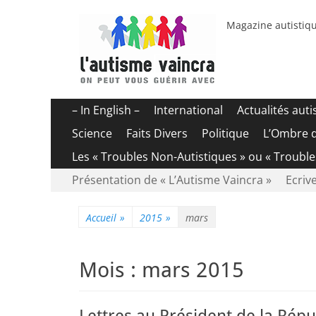
Magazine autistiqu
Menu
Aller
– In English –
International
Actualités aut
au
principal
Science
Faits Divers
Politique
L’Ombre 
contenu
Les « Troubles Non-Autistiques » ou « Troubl
Menu
Aller
Présentation de « L’Autisme Vaincra »
Ecrive
au
secondaire
contenu
Accueil
»
2015
»
mars
Mois :
mars 2015