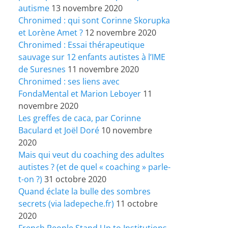
autisme
13 novembre 2020
Chronimed : qui sont Corinne Skorupka
et Lorène Amet ?
12 novembre 2020
Chronimed : Essai thérapeutique
sauvage sur 12 enfants autistes à l’IME
de Suresnes
11 novembre 2020
Chronimed : ses liens avec
FondaMental et Marion Leboyer
11
novembre 2020
Les greffes de caca, par Corinne
Baculard et Joël Doré
10 novembre
2020
Mais qui veut du coaching des adultes
autistes ? (et de quel « coaching » parle-
t-on ?)
31 octobre 2020
Quand éclate la bulle des sombres
secrets (via ladepeche.fr)
11 octobre
2020
French People Stand Up to Institutions