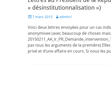
Lettres au Président de la Rép
« désinstitutionnalisation »)
Posted
Author
7 mars 2015
admin1
on
Voici deux lettres envoyées pour un cas ind
anonymisee (avec beaucoup de choses mais 
20150211_AA_lr_PR_Demande_intervention_T_
pas tous les arguments de la première) Elles 
privé et d’une affaire en cours. Si nous les p