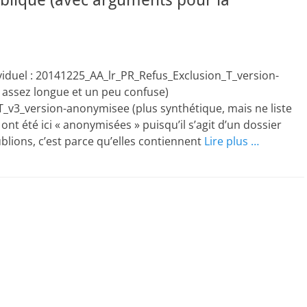
ublique (avec arguments pour la
ividuel : 20141225_AA_lr_PR_Refus_Exclusion_T_version-
assez longue et un peu confuse)
v3_version-anonymisee (plus synthétique, mais ne liste
ont été ici « anonymisées » puisqu’il s’agit d’un dossier
ublions, c’est parce qu’elles contiennent
Lire plus …