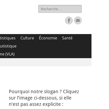
Rechercher :
Facebook
Adresse
de
contact
tistiques
Culture
Économie
Santé
utistique
me (VLA)
Pourquoi notre slogan ? Cliquez
sur l’image ci-dessous, si elle
n’est pas assez explicite :