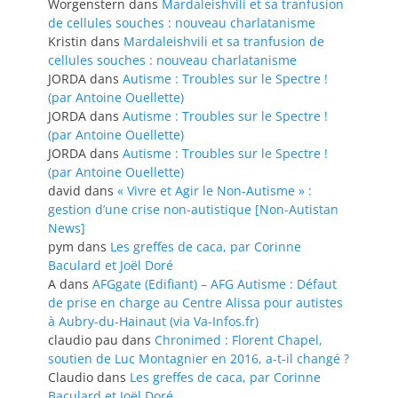
Worgenstern
dans
Mardaleishvili et sa tranfusion
de cellules souches : nouveau charlatanisme
Kristin
dans
Mardaleishvili et sa tranfusion de
cellules souches : nouveau charlatanisme
JORDA
dans
Autisme : Troubles sur le Spectre !
(par Antoine Ouellette)
JORDA
dans
Autisme : Troubles sur le Spectre !
(par Antoine Ouellette)
JORDA
dans
Autisme : Troubles sur le Spectre !
(par Antoine Ouellette)
david
dans
« Vivre et Agir le Non-Autisme » :
gestion d’une crise non-autistique [Non-Autistan
News]
pym
dans
Les greffes de caca, par Corinne
Baculard et Joël Doré
A
dans
AFGgate (Edifiant) – AFG Autisme : Défaut
de prise en charge au Centre Alissa pour autistes
à Aubry-du-Hainaut (via Va-Infos.fr)
claudio pau
dans
Chronimed : Florent Chapel,
soutien de Luc Montagnier en 2016, a-t-il changé ?
Claudio
dans
Les greffes de caca, par Corinne
Baculard et Joël Doré