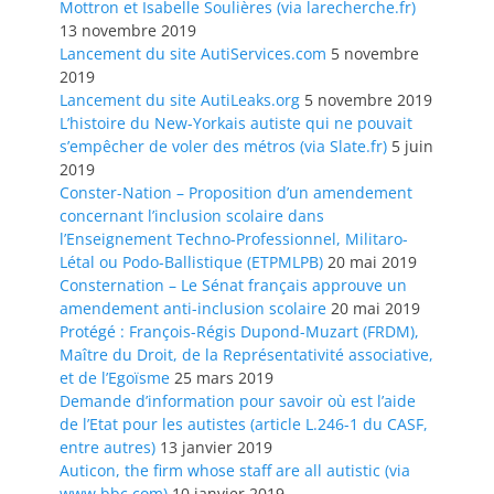
Mottron et Isabelle Soulières (via larecherche.fr)
13 novembre 2019
Lancement du site AutiServices.com
5 novembre
2019
Lancement du site AutiLeaks.org
5 novembre 2019
L’histoire du New-Yorkais autiste qui ne pouvait
s’empêcher de voler des métros (via Slate.fr)
5 juin
2019
Conster-Nation – Proposition d’un amendement
concernant l’inclusion scolaire dans
l’Enseignement Techno-Professionnel, Militaro-
Létal ou Podo-Ballistique (ETPMLPB)
20 mai 2019
Consternation – Le Sénat français approuve un
amendement anti-inclusion scolaire
20 mai 2019
Protégé : François-Régis Dupond-Muzart (FRDM),
Maître du Droit, de la Représentativité associative,
et de l’Egoïsme
25 mars 2019
Demande d’information pour savoir où est l’aide
de l’Etat pour les autistes (article L.246-1 du CASF,
entre autres)
13 janvier 2019
Auticon, the firm whose staff are all autistic (via
www.bbc.com)
10 janvier 2019