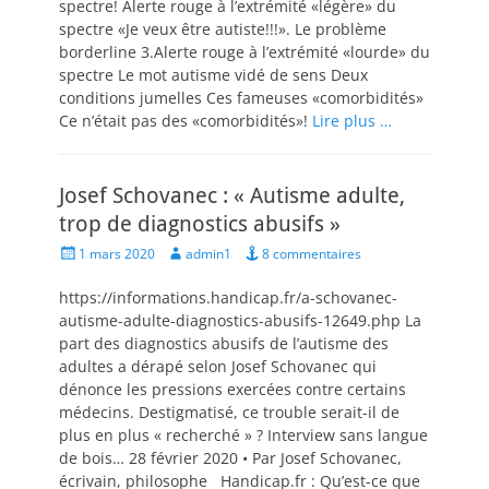
spectre! Alerte rouge à l’extrémité «légère» du
spectre «Je veux être autiste!!!». Le problème
borderline 3.Alerte rouge à l’extrémité «lourde» du
spectre Le mot autisme vidé de sens Deux
conditions jumelles Ces fameuses «comorbidités»
Ce n’était pas des «comorbidités»!
Lire plus …
Josef Schovanec : « Autisme adulte,
trop de diagnostics abusifs »
Posted
Author
1 mars 2020
admin1
8 commentaires
on
https://informations.handicap.fr/a-schovanec-
autisme-adulte-diagnostics-abusifs-12649.php La
part des diagnostics abusifs de l’autisme des
adultes a dérapé selon Josef Schovanec qui
dénonce les pressions exercées contre certains
médecins. Destigmatisé, ce trouble serait-il de
plus en plus « recherché » ? Interview sans langue
de bois… 28 février 2020 • Par Josef Schovanec,
écrivain, philosophe Handicap.fr : Qu’est-ce que