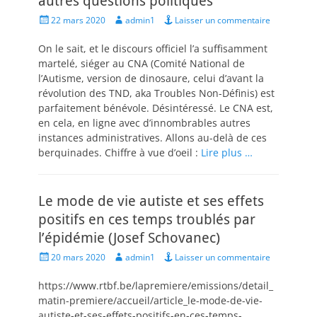
autres questions politiques
Posted
Author
22 mars 2020
admin1
Laisser un commentaire
on
On le sait, et le discours officiel l’a suffisamment
martelé, siéger au CNA (Comité National de
l’Autisme, version de dinosaure, celui d’avant la
révolution des TND, aka Troubles Non-Définis) est
parfaitement bénévole. Désintéressé. Le CNA est,
en cela, en ligne avec d’innombrables autres
instances administratives. Allons au-delà de ces
berquinades. Chiffre à vue d’oeil :
Lire plus …
Le mode de vie autiste et ses effets
positifs en ces temps troublés par
l’épidémie (Josef Schovanec)
Posted
Author
20 mars 2020
admin1
Laisser un commentaire
on
https://www.rtbf.be/lapremiere/emissions/detail_
matin-premiere/accueil/article_le-mode-de-vie-
autiste-et-ses-effets-positifs-en-ces-temps-