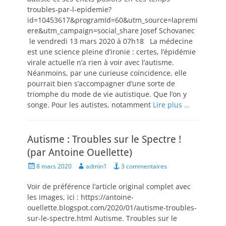
troubles-par-l-epidemie?
id=10453617&programId=60&utm_source=lapremi
ere&utm_campaign=social_share Josef Schovanec
le vendredi 13 mars 2020 à 07h18 La médecine
est une science pleine d’ironie : certes, l’épidémie
virale actuelle n’a rien à voir avec l’autisme.
Néanmoins, par une curieuse coïncidence, elle
pourrait bien s’accompagner d’une sorte de
triomphe du mode de vie autistique. Que l’on y
songe. Pour les autistes, notamment
Lire plus …
Autisme : Troubles sur le Spectre !
(par Antoine Ouellette)
Posted
Author
8 mars 2020
admin1
3 commentaires
on
Voir de préférence l’article original complet avec
les images, ici : https://antoine-
ouellette.blogspot.com/2020/01/autisme-troubles-
sur-le-spectre.html Autisme. Troubles sur le