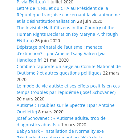
P. via ENIL.eu)
1 juillet 2020
Lettre de l’ENIL et du CHA au Président de la
République française concernant la vie autonome
et la désinstitutionnalisation
28 juin 2020
The Invisible Half-Citizens in the Country of the
Human Rights Declaration (by Maryna P. through
ENIL.eu)
26 juin 2020
Dépistage prénatal de l’autisme : menace
d’extinction? – par Amélie Tsaag Valren [via
Handicap.fr]
21 mai 2020
Combien rapporte un siège au Comité National de
l’Autisme ? et autres questions politiques
22 mars
2020
Le mode de vie autiste et ses effets positifs en ces
temps troublés par l’épidémie (Josef Schovanec)
20 mars 2020
Autisme : Troubles sur le Spectre ! (par Antoine
Ouellette)
8 mars 2020
Josef Schovanec : « Autisme adulte, trop de
diagnostics abusifs »
1 mars 2020
Baby Shark – Installation de Normality.exe
(Méthode de renforcement accéléré de la