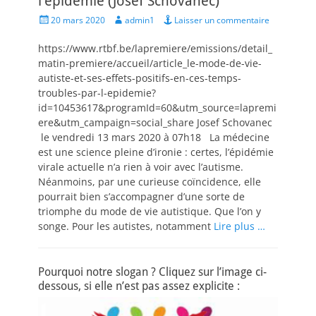
l’épidémie (Josef Schovanec)
Posted
Author
20 mars 2020
admin1
Laisser un commentaire
on
https://www.rtbf.be/lapremiere/emissions/detail_
matin-premiere/accueil/article_le-mode-de-vie-
autiste-et-ses-effets-positifs-en-ces-temps-
troubles-par-l-epidemie?
id=10453617&programId=60&utm_source=lapremi
ere&utm_campaign=social_share Josef Schovanec
le vendredi 13 mars 2020 à 07h18 La médecine
est une science pleine d’ironie : certes, l’épidémie
virale actuelle n’a rien à voir avec l’autisme.
Néanmoins, par une curieuse coïncidence, elle
pourrait bien s’accompagner d’une sorte de
triomphe du mode de vie autistique. Que l’on y
songe. Pour les autistes, notamment
Lire plus …
Pourquoi notre slogan ? Cliquez sur l’image ci-
dessous, si elle n’est pas assez explicite :