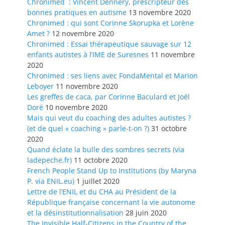
Chronimed : Vincent Dennery, prescripteur des
bonnes pratiques en autisme
13 novembre 2020
Chronimed : qui sont Corinne Skorupka et Lorène
Amet ?
12 novembre 2020
Chronimed : Essai thérapeutique sauvage sur 12
enfants autistes à l’IME de Suresnes
11 novembre
2020
Chronimed : ses liens avec FondaMental et Marion
Leboyer
11 novembre 2020
Les greffes de caca, par Corinne Baculard et Joël
Doré
10 novembre 2020
Mais qui veut du coaching des adultes autistes ?
(et de quel « coaching » parle-t-on ?)
31 octobre
2020
Quand éclate la bulle des sombres secrets (via
ladepeche.fr)
11 octobre 2020
French People Stand Up to Institutions (by Maryna
P. via ENIL.eu)
1 juillet 2020
Lettre de l’ENIL et du CHA au Président de la
République française concernant la vie autonome
et la désinstitutionnalisation
28 juin 2020
The Invisible Half-Citizens in the Country of the