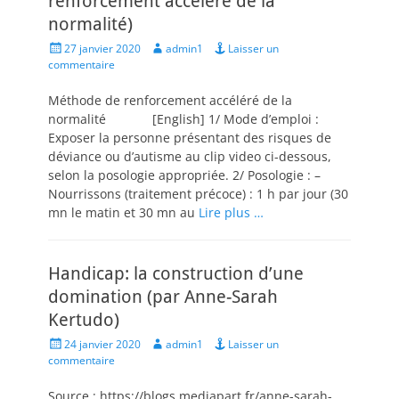
renforcement accéléré de la
normalité)
Posted
Author
27 janvier 2020
admin1
Laisser un
on
commentaire
Méthode de renforcement accéléré de la
normalité [English] 1/ Mode d’emploi :
Exposer la personne présentant des risques de
déviance ou d’autisme au clip video ci-dessous,
selon la posologie appropriée. 2/ Posologie : –
Nourrissons (traitement précoce) : 1 h par jour (30
mn le matin et 30 mn au
Lire plus …
Handicap: la construction d’une
domination (par Anne-Sarah
Kertudo)
Posted
Author
24 janvier 2020
admin1
Laisser un
on
commentaire
Source : https://blogs.mediapart.fr/anne-sarah-