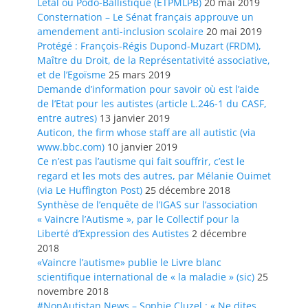
Létal ou Podo-Ballistique (ETPMLPB)
20 mai 2019
Consternation – Le Sénat français approuve un
amendement anti-inclusion scolaire
20 mai 2019
Protégé : François-Régis Dupond-Muzart (FRDM),
Maître du Droit, de la Représentativité associative,
et de l’Egoïsme
25 mars 2019
Demande d’information pour savoir où est l’aide
de l’Etat pour les autistes (article L.246-1 du CASF,
entre autres)
13 janvier 2019
Auticon, the firm whose staff are all autistic (via
www.bbc.com)
10 janvier 2019
Ce n’est pas l’autisme qui fait souffrir, c’est le
regard et les mots des autres, par Mélanie Ouimet
(via Le Huffington Post)
25 décembre 2018
Synthèse de l’enquête de l’IGAS sur l’association
« Vaincre l’Autisme », par le Collectif pour la
Liberté d’Expression des Autistes
2 décembre
2018
«Vaincre l’autisme» publie le Livre blanc
scientifique international de « la maladie » (sic)
25
novembre 2018
#NonAutistan News – Sophie Cluzel : « Ne dites