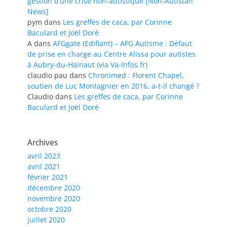
gestion d’une crise non-autistique [Non-Autistan
News]
pym
dans
Les greffes de caca, par Corinne
Baculard et Joël Doré
A
dans
AFGgate (Edifiant) – AFG Autisme : Défaut
de prise en charge au Centre Alissa pour autistes
à Aubry-du-Hainaut (via Va-Infos.fr)
claudio pau
dans
Chronimed : Florent Chapel,
soutien de Luc Montagnier en 2016, a-t-il changé ?
Claudio
dans
Les greffes de caca, par Corinne
Baculard et Joël Doré
Archives
avril 2023
avril 2021
février 2021
décembre 2020
novembre 2020
octobre 2020
juillet 2020