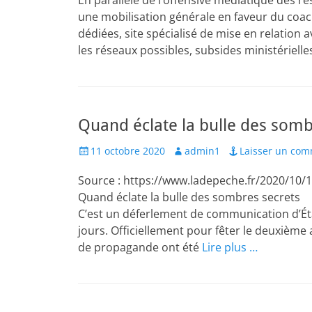
En parallèle de l’offensive médiatique des r
une mobilisation générale en faveur du coach
dédiées, site spécialisé de mise en relation 
les réseaux possibles, subsides ministérielles
Quand éclate la bulle des sombr
Posted
Author
11 octobre 2020
admin1
Laisser un com
on
Source : https://www.ladepeche.fr/2020/10/
Quand éclate la bulle des sombres secrets S
C’est un déferlement de communication d’État
jours. Officiellement pour fêter le deuxième
de propagande ont été
Lire plus …