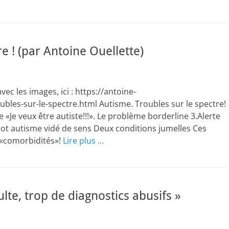
e ! (par Antoine Ouellette)
vec les images, ici : https://antoine-
bles-sur-le-spectre.html Autisme. Troubles sur le spectre!
e «Je veux être autiste!!!». Le problème borderline 3.Alerte
mot autisme vidé de sens Deux conditions jumelles Ces
 «comorbidités»!
Lire plus …
lte, trop de diagnostics abusifs »