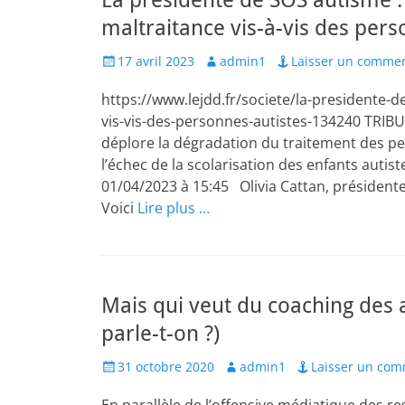
La présidente de SOS autisme :
maltraitance vis-à-vis des pers
Posted
Author
17 avril 2023
admin1
Laisser un commen
on
https://www.lejdd.fr/societe/la-presidente-
vis-vis-des-personnes-autistes-134240 TRIBU
déplore la dégradation du traitement des pe
l’échec de la scolarisation des enfants autis
01/04/2023 à 15:45 Olivia Cattan, présidente
Voici
Lire plus …
Mais qui veut du coaching des a
parle-t-on ?)
Posted
Author
31 octobre 2020
admin1
Laisser un com
on