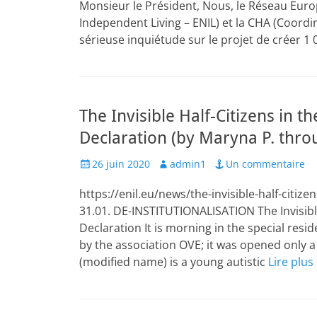
Monsieur le Président, Nous, le Réseau Eu
Independent Living – ENIL) et la CHA (Coord
sérieuse inquiétude sur le projet de créer 1
The Invisible Half-Citizens in 
Declaration (by Maryna P. thro
Posted
Author
26 juin 2020
admin1
Un commentaire
on
https://enil.eu/news/the-invisible-half-citiz
31.01. DE-INSTITUTIONALISATION The Invisibl
Declaration It is morning in the special res
by the association OVE; it was opened only a
(modified name) is a young autistic
Lire plus