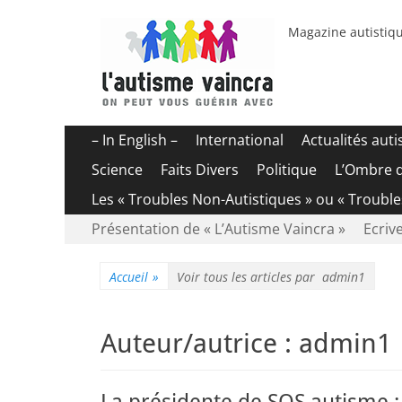
Magazine autistiqu
Menu
Aller
– In English –
International
Actualités aut
au
principal
Science
Faits Divers
Politique
L’Ombre 
contenu
Les « Troubles Non-Autistiques » ou « Troubl
Menu
Aller
Présentation de « L’Autisme Vaincra »
Ecrive
au
secondaire
contenu
Accueil
»
Voir tous les articles par
admin1
Auteur/autrice :
admin1