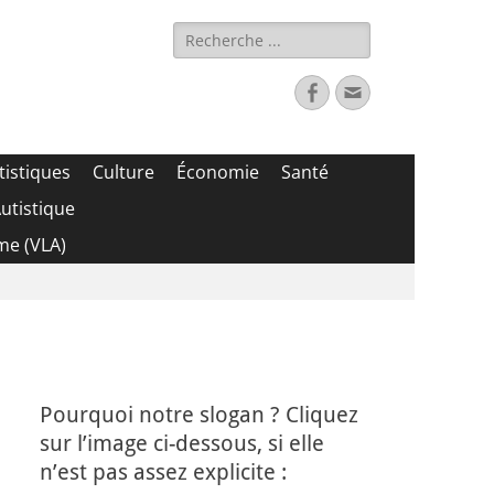
Rechercher :
Facebook
Adresse
de
contact
tistiques
Culture
Économie
Santé
utistique
me (VLA)
Pourquoi notre slogan ? Cliquez
sur l’image ci-dessous, si elle
n’est pas assez explicite :