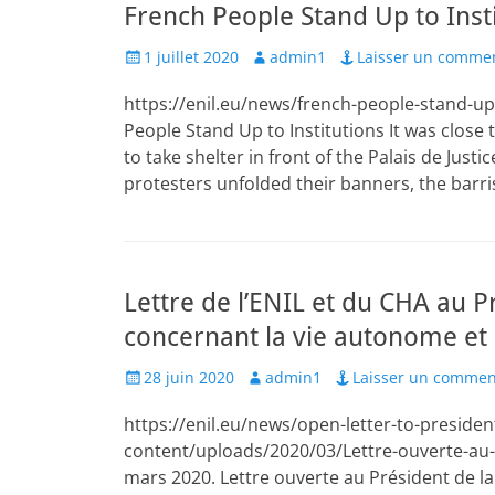
French People Stand Up to Insti
Posted
Author
1 juillet 2020
admin1
Laisser un comme
on
https://enil.eu/news/french-people-stand-u
People Stand Up to Institutions It was close
to take shelter in front of the Palais de Justic
protesters unfolded their banners, the barris
Lettre de l’ENIL et du CHA au P
concernant la vie autonome et l
Posted
Author
28 juin 2020
admin1
Laisser un commen
on
https://enil.eu/news/open-letter-to-preside
content/uploads/2020/03/Lettre-ouverte-au
mars 2020. Lettre ouverte au Président de 