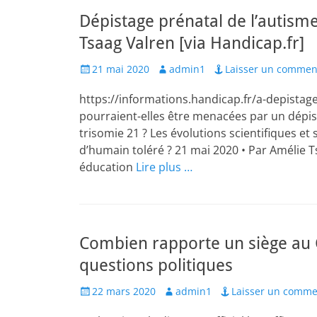
Dépistage prénatal de l’autisme
Tsaag Valren [via Handicap.fr]
Posted
Author
21 mai 2020
admin1
Laisser un commen
on
https://informations.handicap.fr/a-depista
pourraient-elles être menacées par un dépistag
trisomie 21 ? Les évolutions scientifiques e
d’humain toléré ? 21 mai 2020 • Par Amélie 
éducation
Lire plus …
Combien rapporte un siège au C
questions politiques
Posted
Author
22 mars 2020
admin1
Laisser un comme
on