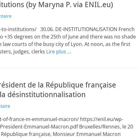
tutions (by Maryna P. via ENIL.eu)
ntaire
p-to-institutions/ 30.06. DE-INSTITUTIONALISATION French
 to +35 degrees on the 25th of June and there was no shade
e law courts of the busy city of Lyon. At noon, as the first
ters, judges, clerks
Lire plus …
résident de la République française
a désinstitutionnalisation
taire
nt-of-france-m-emmanuel-macron/ https://enil.eu/wp-
-President-Emmanuel-Macron.pdf Bruxelles/Rennes, le 20
la République française, Monsieur Emmanuel Macron