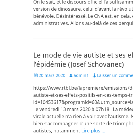
On le sait, et le discours officiel l’a suffis
version de dinosaure, celui d’avant la révol
bénévole. Désintéressé. Le CNA est, en cela,
administratives. Allons au-delà de ces berqui
Le mode de vie autiste et ses e
l’épidémie (Josef Schovanec)
Posted
Author
20 mars 2020
admin1
Laisser un comme
on
https://www.rtbf.be/lapremiere/emissions/de
autiste-et-ses-effets-positifs-en-ces-temps-
id=10453617&programId=60&utm_source=la
le vendredi 13 mars 2020 à 07h18 La médecine
virale actuelle n’a rien à voir avec l’autism
bien s’accompagner d’une sorte de triomphe 
autistes, notamment
Lire plus …