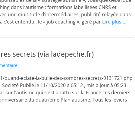
esponsables de la « stratégie autisme », voilà que débarque
ing dans l’autisme : formations labellisées CNRS et
avec une multitude d’intermédiaires, publicité relayée dans
, c’est entendu : le « job coaching », géré par
Lire plus …
es secrets (via ladepeche.fr)
mentaire
11/quand-eclate-la-bulle-des-sombres-secrets-9131721.php
ociété Publié le 11/10/2020 à 05:12 , mis à jour à 05:23
 sur l’autisme qui s’est abattu sur la France ces derniers
 anniversaire du quatrième Plan autisme. Tous les leviers