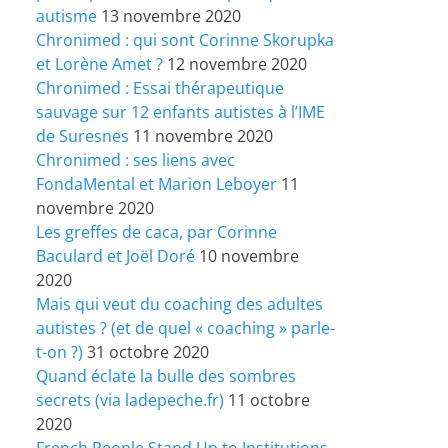
autisme
13 novembre 2020
Chronimed : qui sont Corinne Skorupka
et Lorène Amet ?
12 novembre 2020
Chronimed : Essai thérapeutique
sauvage sur 12 enfants autistes à l’IME
de Suresnes
11 novembre 2020
Chronimed : ses liens avec
FondaMental et Marion Leboyer
11
novembre 2020
Les greffes de caca, par Corinne
Baculard et Joël Doré
10 novembre
2020
Mais qui veut du coaching des adultes
autistes ? (et de quel « coaching » parle-
t-on ?)
31 octobre 2020
Quand éclate la bulle des sombres
secrets (via ladepeche.fr)
11 octobre
2020
French People Stand Up to Institutions