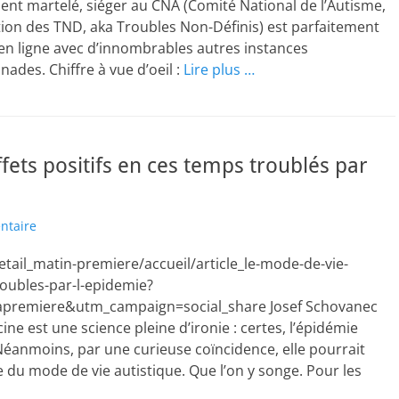
amment martelé, siéger au CNA (Comité National de l’Autisme,
ution des TND, aka Troubles Non-Définis) est parfaitement
 en ligne avec d’innombrables autres instances
nades. Chiffre à vue d’oeil :
Lire plus …
ffets positifs en ces temps troublés par
ntaire
tail_matin-premiere/accueil/article_le-mode-de-vie-
troubles-par-l-epidemie?
premiere&utm_campaign=social_share Josef Schovanec
 est une science pleine d’ironie : certes, l’épidémie
e. Néanmoins, par une curieuse coïncidence, elle pourrait
du mode de vie autistique. Que l’on y songe. Pour les