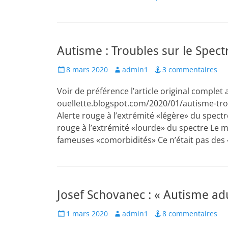
Autisme : Troubles sur le Spectr
Posted
Author
8 mars 2020
admin1
3 commentaires
on
Voir de préférence l’article original complet a
ouellette.blogspot.com/2020/01/autisme-trou
Alerte rouge à l’extrémité «légère» du spectr
rouge à l’extrémité «lourde» du spectre Le 
fameuses «comorbidités» Ce n’était pas des
Josef Schovanec : « Autisme adu
Posted
Author
1 mars 2020
admin1
8 commentaires
on