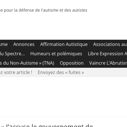
e pour la défense de l'autisme et des autistes
isme
Annonces
Affirmation Autistique
Associations au
du Spectre…
Humeurs et polémiques
Libre Expression A
es du Non-Autisme » (TNA)
Opposition
Vaincre L’Abrutis
z votre article !
Envoyez des « fuites »