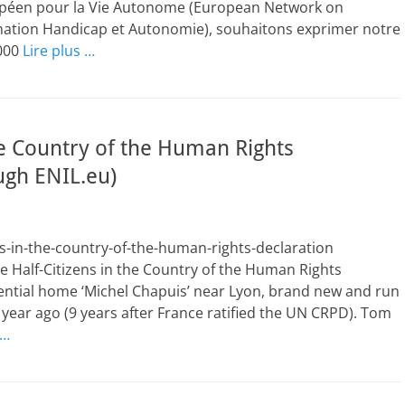
ropéen pour la Vie Autonome (European Network on
ination Handicap et Autonomie), souhaitons exprimer notre
 000
Lire plus …
the Country of the Human Rights
ugh ENIL.eu)
ens-in-the-country-of-the-human-rights-declaration
e Half-Citizens in the Country of the Human Rights
idential home ‘Michel Chapuis’ near Lyon, brand new and run
 year ago (9 years after France ratified the UN CRPD). Tom
 …