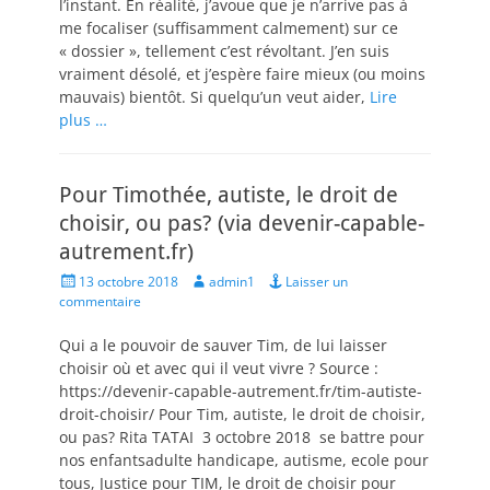
l’instant. En réalité, j’avoue que je n’arrive pas à
me focaliser (suffisamment calmement) sur ce
« dossier », tellement c’est révoltant. J’en suis
vraiment désolé, et j’espère faire mieux (ou moins
mauvais) bientôt. Si quelqu’un veut aider,
Lire
plus …
Pour Timothée, autiste, le droit de
choisir, ou pas? (via devenir-capable-
autrement.fr)
Posted
Author
13 octobre 2018
admin1
Laisser un
on
commentaire
Qui a le pouvoir de sauver Tim, de lui laisser
choisir où et avec qui il veut vivre ? Source :
https://devenir-capable-autrement.fr/tim-autiste-
droit-choisir/ Pour Tim, autiste, le droit de choisir,
ou pas? Rita TATAI 3 octobre 2018 se battre pour
nos enfantsadulte handicape, autisme, ecole pour
tous, Justice pour TIM, le droit de choisir pour