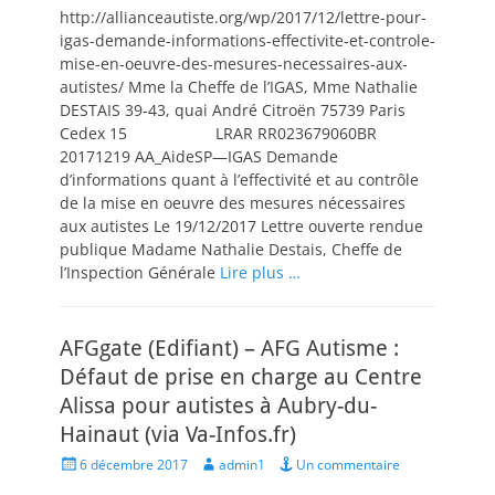
http://allianceautiste.org/wp/2017/12/lettre-pour-
igas-demande-informations-effectivite-et-controle-
mise-en-oeuvre-des-mesures-necessaires-aux-
autistes/ Mme la Cheffe de l’IGAS, Mme Nathalie
DESTAIS 39-43, quai André Citroën 75739 Paris
Cedex 15 LRAR RR023679060BR
20171219 AA_AideSP—IGAS Demande
d’informations quant à l’effectivité et au contrôle
de la mise en oeuvre des mesures nécessaires
aux autistes Le 19/12/2017 Lettre ouverte rendue
publique Madame Nathalie Destais, Cheffe de
l’Inspection Générale
Lire plus …
AFGgate (Edifiant) – AFG Autisme :
Défaut de prise en charge au Centre
Alissa pour autistes à Aubry-du-
Hainaut (via Va-Infos.fr)
Posted
Author
6 décembre 2017
admin1
Un commentaire
on