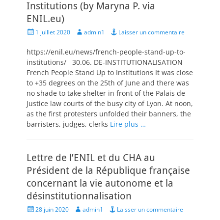
Institutions (by Maryna P. via
ENIL.eu)
Posted
Author
1 juillet 2020
admin1
Laisser un commentaire
on
https://enil.eu/news/french-people-stand-up-to-
institutions/ 30.06. DE-INSTITUTIONALISATION
French People Stand Up to Institutions It was close
to +35 degrees on the 25th of June and there was
no shade to take shelter in front of the Palais de
Justice law courts of the busy city of Lyon. At noon,
as the first protesters unfolded their banners, the
barristers, judges, clerks
Lire plus …
Lettre de l’ENIL et du CHA au
Président de la République française
concernant la vie autonome et la
désinstitutionnalisation
Posted
Author
28 juin 2020
admin1
Laisser un commentaire
on