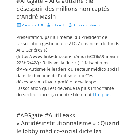
#AFGgate – AFG autisme : le
désespoir des millions non captés
d’André Masin
Posted
Author
2 mars 2018
admin1
3 commentaires
on
Présentation, par lui-même, du Président de
l’association gestionnaire AFG Autisme et du fonds
AFG Générosité
(https://www.linkedin.com/in/andr%C3%A9-masin-
223b6a42/) : Relisons la fin : « (…) faisant ainsi
d’AFG Autisme le leaders du secteur médico-social
dans le domaine de l’autisme. » « C’est
désespérant d’avoir porté et développé
l’association qui est devenue la plus importante
du secteur » « et ça montre bien tout
Lire plus …
#AFGgate #AutiLeaks –
« Antidésinstitutionnalisme » : Quand
le lobby médico-social dicte les