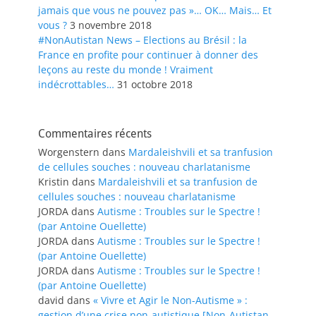
jamais que vous ne pouvez pas »… OK… Mais… Et
vous ?
3 novembre 2018
#NonAutistan News – Elections au Brésil : la
France en profite pour continuer à donner des
leçons au reste du monde ! Vraiment
indécrottables…
31 octobre 2018
Commentaires récents
Worgenstern
dans
Mardaleishvili et sa tranfusion
de cellules souches : nouveau charlatanisme
Kristin
dans
Mardaleishvili et sa tranfusion de
cellules souches : nouveau charlatanisme
JORDA
dans
Autisme : Troubles sur le Spectre !
(par Antoine Ouellette)
JORDA
dans
Autisme : Troubles sur le Spectre !
(par Antoine Ouellette)
JORDA
dans
Autisme : Troubles sur le Spectre !
(par Antoine Ouellette)
david
dans
« Vivre et Agir le Non-Autisme » :
gestion d’une crise non-autistique [Non-Autistan