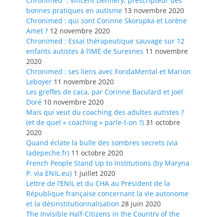
Chronimed : Vincent Dennery, prescripteur des
bonnes pratiques en autisme
13 novembre 2020
Chronimed : qui sont Corinne Skorupka et Lorène
Amet ?
12 novembre 2020
Chronimed : Essai thérapeutique sauvage sur 12
enfants autistes à l’IME de Suresnes
11 novembre
2020
Chronimed : ses liens avec FondaMental et Marion
Leboyer
11 novembre 2020
Les greffes de caca, par Corinne Baculard et Joël
Doré
10 novembre 2020
Mais qui veut du coaching des adultes autistes ?
(et de quel « coaching » parle-t-on ?)
31 octobre
2020
Quand éclate la bulle des sombres secrets (via
ladepeche.fr)
11 octobre 2020
French People Stand Up to Institutions (by Maryna
P. via ENIL.eu)
1 juillet 2020
Lettre de l’ENIL et du CHA au Président de la
République française concernant la vie autonome
et la désinstitutionnalisation
28 juin 2020
The Invisible Half-Citizens in the Country of the