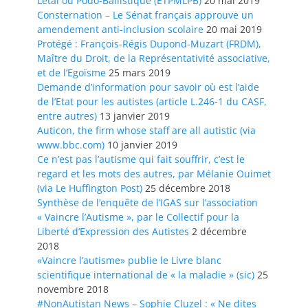
Létal ou Podo-Ballistique (ETPMLPB)
20 mai 2019
Consternation – Le Sénat français approuve un
amendement anti-inclusion scolaire
20 mai 2019
Protégé : François-Régis Dupond-Muzart (FRDM),
Maître du Droit, de la Représentativité associative,
et de l’Egoïsme
25 mars 2019
Demande d’information pour savoir où est l’aide
de l’Etat pour les autistes (article L.246-1 du CASF,
entre autres)
13 janvier 2019
Auticon, the firm whose staff are all autistic (via
www.bbc.com)
10 janvier 2019
Ce n’est pas l’autisme qui fait souffrir, c’est le
regard et les mots des autres, par Mélanie Ouimet
(via Le Huffington Post)
25 décembre 2018
Synthèse de l’enquête de l’IGAS sur l’association
« Vaincre l’Autisme », par le Collectif pour la
Liberté d’Expression des Autistes
2 décembre
2018
«Vaincre l’autisme» publie le Livre blanc
scientifique international de « la maladie » (sic)
25
novembre 2018
#NonAutistan News – Sophie Cluzel : « Ne dites