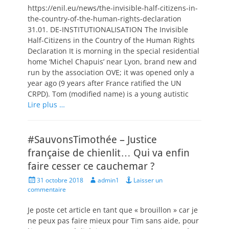
https://enil.eu/news/the-invisible-half-citizens-in-
the-country-of-the-human-rights-declaration
31.01. DE-INSTITUTIONALISATION The Invisible
Half-Citizens in the Country of the Human Rights
Declaration It is morning in the special residential
home ‘Michel Chapuis’ near Lyon, brand new and
run by the association OVE; it was opened only a
year ago (9 years after France ratified the UN
CRPD). Tom (modified name) is a young autistic
Lire plus …
#SauvonsTimothée – Justice
française de chienlit… Qui va enfin
faire cesser ce cauchemar ?
Posted
Author
31 octobre 2018
admin1
Laisser un
on
commentaire
Je poste cet article en tant que « brouillon » car je
ne peux pas faire mieux pour Tim sans aide, pour