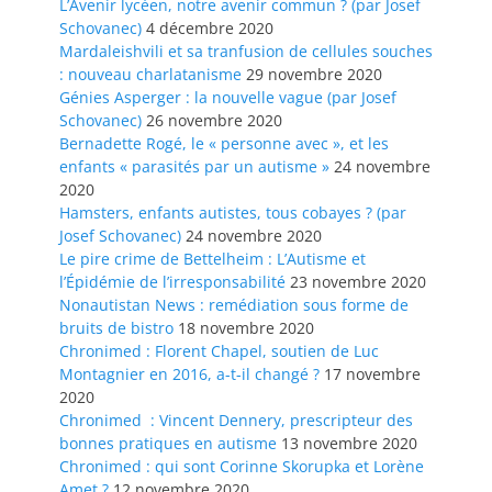
L’Avenir lycéen, notre avenir commun ? (par Josef
Schovanec)
4 décembre 2020
Mardaleishvili et sa tranfusion de cellules souches
: nouveau charlatanisme
29 novembre 2020
Génies Asperger : la nouvelle vague (par Josef
Schovanec)
26 novembre 2020
Bernadette Rogé, le « personne avec », et les
enfants « parasités par un autisme »
24 novembre
2020
Hamsters, enfants autistes, tous cobayes ? (par
Josef Schovanec)
24 novembre 2020
Le pire crime de Bettelheim : L’Autisme et
l’Épidémie de l’irresponsabilité
23 novembre 2020
Nonautistan News : remédiation sous forme de
bruits de bistro
18 novembre 2020
Chronimed : Florent Chapel, soutien de Luc
Montagnier en 2016, a-t-il changé ?
17 novembre
2020
Chronimed : Vincent Dennery, prescripteur des
bonnes pratiques en autisme
13 novembre 2020
Chronimed : qui sont Corinne Skorupka et Lorène
Amet ?
12 novembre 2020