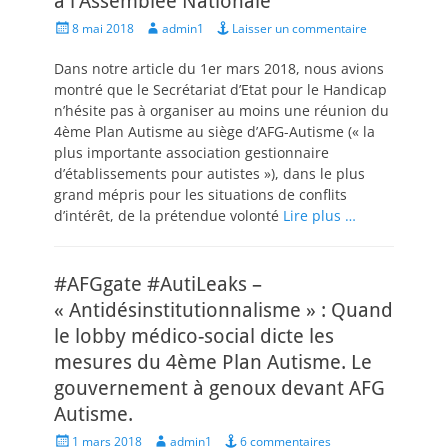
à l’Assemblée Nationale
Posted
Author
8 mai 2018
admin1
Laisser un commentaire
on
Dans notre article du 1er mars 2018, nous avions
montré que le Secrétariat d’Etat pour le Handicap
n’hésite pas à organiser au moins une réunion du
4ème Plan Autisme au siège d’AFG-Autisme (« la
plus importante association gestionnaire
d’établissements pour autistes »), dans le plus
grand mépris pour les situations de conflits
d’intérêt, de la prétendue volonté
Lire plus …
#AFGgate #AutiLeaks –
« Antidésinstitutionnalisme » : Quand
le lobby médico-social dicte les
mesures du 4ème Plan Autisme. Le
gouvernement à genoux devant AFG
Autisme.
Posted
Author
1 mars 2018
admin1
6 commentaires