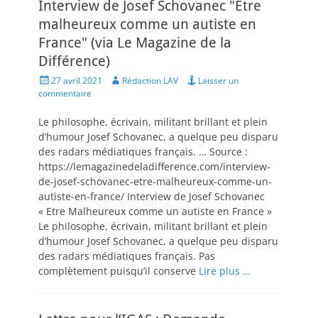
Interview de Josef Schovanec "Etre
malheureux comme un autiste en
France" (via Le Magazine de la
Différence)
Posted
Author
27 avril 2021
Rédaction LAV
Laisser un
on
commentaire
Le philosophe, écrivain, militant brillant et plein
d’humour Josef Schovanec, a quelque peu disparu
des radars médiatiques français. … Source :
https://lemagazinedeladifference.com/interview-
de-josef-schovanec-etre-malheureux-comme-un-
autiste-en-france/ Interview de Josef Schovanec
« Etre Malheureux comme un autiste en France »
Le philosophe, écrivain, militant brillant et plein
d’humour Josef Schovanec, a quelque peu disparu
des radars médiatiques français. Pas
complètement puisqu’il conserve
Lire plus …