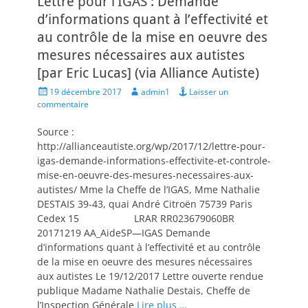
Lettre pour l’IGAS : Demande
d’informations quant à l’effectivité et
au contrôle de la mise en oeuvre des
mesures nécessaires aux autistes
[par Eric Lucas] (via Alliance Autiste)
Posted
Author
19 décembre 2017
admin1
Laisser un
on
commentaire
Source :
http://allianceautiste.org/wp/2017/12/lettre-pour-
igas-demande-informations-effectivite-et-controle-
mise-en-oeuvre-des-mesures-necessaires-aux-
autistes/ Mme la Cheffe de l’IGAS, Mme Nathalie
DESTAIS 39-43, quai André Citroën 75739 Paris
Cedex 15 LRAR RR023679060BR
20171219 AA_AideSP—IGAS Demande
d’informations quant à l’effectivité et au contrôle
de la mise en oeuvre des mesures nécessaires
aux autistes Le 19/12/2017 Lettre ouverte rendue
publique Madame Nathalie Destais, Cheffe de
l’Inspection Générale
Lire plus …