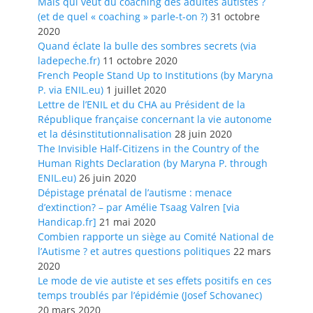
Mais qui veut du coaching des adultes autistes ?
(et de quel « coaching » parle-t-on ?)
31 octobre
2020
Quand éclate la bulle des sombres secrets (via
ladepeche.fr)
11 octobre 2020
French People Stand Up to Institutions (by Maryna
P. via ENIL.eu)
1 juillet 2020
Lettre de l’ENIL et du CHA au Président de la
République française concernant la vie autonome
et la désinstitutionnalisation
28 juin 2020
The Invisible Half-Citizens in the Country of the
Human Rights Declaration (by Maryna P. through
ENIL.eu)
26 juin 2020
Dépistage prénatal de l’autisme : menace
d’extinction? – par Amélie Tsaag Valren [via
Handicap.fr]
21 mai 2020
Combien rapporte un siège au Comité National de
l’Autisme ? et autres questions politiques
22 mars
2020
Le mode de vie autiste et ses effets positifs en ces
temps troublés par l’épidémie (Josef Schovanec)
20 mars 2020