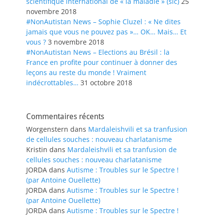
scientifique international de « la maladie » (sic)
25
novembre 2018
#NonAutistan News – Sophie Cluzel : « Ne dites
jamais que vous ne pouvez pas »… OK… Mais… Et
vous ?
3 novembre 2018
#NonAutistan News – Elections au Brésil : la
France en profite pour continuer à donner des
leçons au reste du monde ! Vraiment
indécrottables…
31 octobre 2018
Commentaires récents
Worgenstern
dans
Mardaleishvili et sa tranfusion
de cellules souches : nouveau charlatanisme
Kristin
dans
Mardaleishvili et sa tranfusion de
cellules souches : nouveau charlatanisme
JORDA
dans
Autisme : Troubles sur le Spectre !
(par Antoine Ouellette)
JORDA
dans
Autisme : Troubles sur le Spectre !
(par Antoine Ouellette)
JORDA
dans
Autisme : Troubles sur le Spectre !