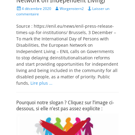
Network on Independent Living)
Posted
Author
4 décembre 2020
Worgenstern2
Laisser un
on
commentaire
Source : https://enil.eu/news/enil-press-release-
times-up-for-institutions/ Brussels, 3 December –
To mark the International Day of Persons with
Disabilities, the European Network on
Independent Living – ENIL calls on Governments
to stop delaying deinstitutionalisation reforms
and start providing opportunities for independent
living and being included in the community for all
disabled people, as a matter of priority. Public
funds,
Lire plus …
Pourquoi notre slogan ? Cliquez sur l’image ci-
dessous, si elle n’est pas assez explicite :