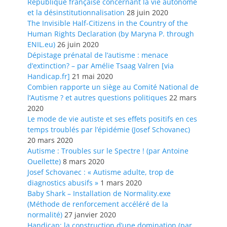
République française concernant la vie autonome
et la désinstitutionnalisation
28 juin 2020
The Invisible Half-Citizens in the Country of the
Human Rights Declaration (by Maryna P. through
ENIL.eu)
26 juin 2020
Dépistage prénatal de l’autisme : menace
d’extinction? – par Amélie Tsaag Valren [via
Handicap.fr]
21 mai 2020
Combien rapporte un siège au Comité National de
l’Autisme ? et autres questions politiques
22 mars
2020
Le mode de vie autiste et ses effets positifs en ces
temps troublés par l’épidémie (Josef Schovanec)
20 mars 2020
Autisme : Troubles sur le Spectre ! (par Antoine
Ouellette)
8 mars 2020
Josef Schovanec : « Autisme adulte, trop de
diagnostics abusifs »
1 mars 2020
Baby Shark – Installation de Normality.exe
(Méthode de renforcement accéléré de la
normalité)
27 janvier 2020
Handicap: la construction d’une domination (par