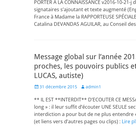
PORTER À LA CONNAISSANCE v2016-10-21-j dest
signataires s’ajoutant et texte augmenté (En
France à Madame la RAPPORTEUSE SPÉCIAL
Catalina DEVANDAS AGUILAR, au Conseil des
Message global sur l’année 201
proches, les pouvoirs publics et
LUCAS, autiste)
Posted
Author
31 décembre 2015
admin1
on
** IL EST **INTERDIT** D’ECOUTER CE MESSA
long » : il leur suffit d’écouter UNE SEULE se
interdiction a pour but de ne plus entendre 
(et liens vers d’autres pages ou clips) :
Lire p