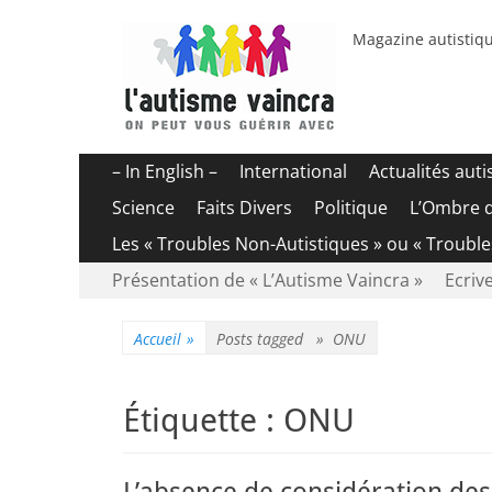
Magazine autistiqu
Menu
Aller
– In English –
International
Actualités aut
au
principal
Science
Faits Divers
Politique
L’Ombre 
contenu
Les « Troubles Non-Autistiques » ou « Troubl
Menu
Aller
Présentation de « L’Autisme Vaincra »
Ecrive
au
secondaire
contenu
Accueil
»
Posts tagged »
ONU
Étiquette :
ONU