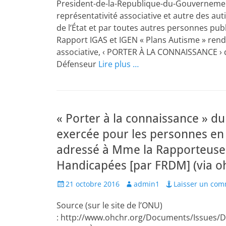
President-de-la-Republique-du-Gouvernement
représentativité associative et autre des aut
de l’État et par toutes autres personnes publ
Rapport IGAS et IGEN « Plans Autisme » rendu
associative, ‹ PORTER À LA CONNAISSANCE › 
Défenseur
Lire plus …
« Porter à la connaissance » du
exercée pour les personnes en s
adressé à Mme la Rapporteuse 
Handicapées [par FRDM] (via o
Posted
Author
21 octobre 2016
admin1
Laisser un com
on
Source (sur le site de l’ONU)
: http://www.ohchr.org/Documents/Issues/