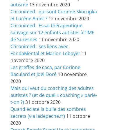
autisme
13 novembre 2020
Chronimed : qui sont Corinne Skorupka
et Lorène Amet ?
12 novembre 2020
Chronimed : Essai thérapeutique
sauvage sur 12 enfants autistes à l’IME
de Suresnes
11 novembre 2020
Chronimed : ses liens avec
FondaMental et Marion Leboyer
11
novembre 2020
Les greffes de caca, par Corinne
Baculard et Joël Doré
10 novembre
2020
Mais qui veut du coaching des adultes
autistes ? (et de quel « coaching » parle-
t-on ?)
31 octobre 2020
Quand éclate la bulle des sombres
secrets (via ladepeche.fr)
11 octobre
2020
French People Stand Up to Institutions