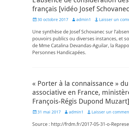
L’absence de considération des 
français [vidéo Josef Schovanec
Posted
Author
30 octobre 2017
admin1
Laisser un com
on
Une synthèse de Josef Schovanec sur l’absen
pouvoirs publics ou diverses instances, et so
de Mme Catalina Devandas-Aguilar, la Rappor
Personnes Handicapées.
« Porter à la connaissance » du
associative en France, ministèr
François-Régis Dupond Muzart] 
Posted
Author
31 mai 2017
admin1
Laisser un commen
on
Source : http://frdm.fr/2017-05-31-o-Represe