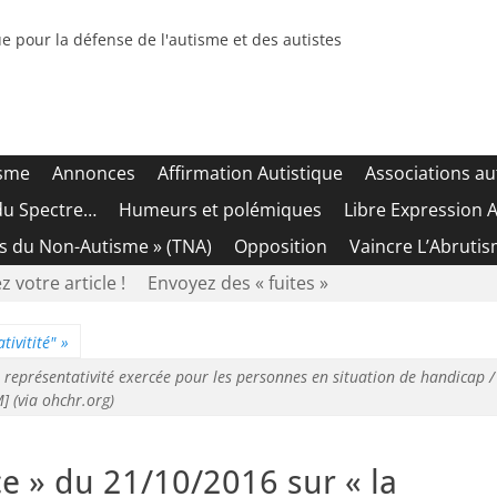
e pour la défense de l'autisme et des autistes
isme
Annonces
Affirmation Autistique
Associations au
du Spectre…
Humeurs et polémiques
Libre Expression A
es du Non-Autisme » (TNA)
Opposition
Vaincre L’Abrutis
z votre article !
Envoyez des « fuites »
tivitité"
»
 représentativité exercée pour les personnes en situation de handicap 
] (via ohchr.org)
ce » du 21/10/2016 sur « la