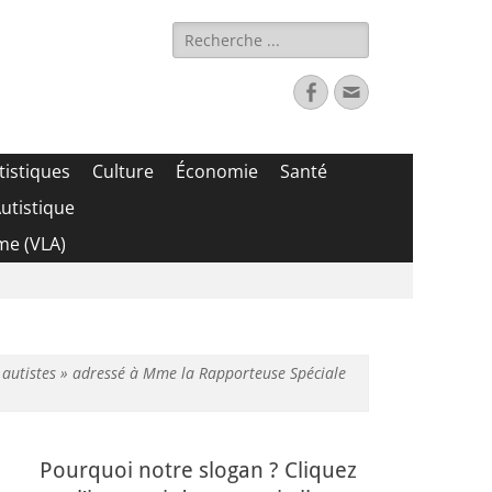
Rechercher :
Facebook
Adresse
de
contact
tistiques
Culture
Économie
Santé
utistique
me (VLA)
/ autistes » adressé à Mme la Rapporteuse Spéciale
Pourquoi notre slogan ? Cliquez