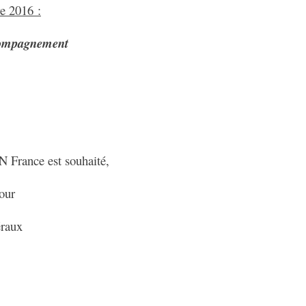
re 2016 :
ccompagnement
 France est souhaité,
our
éraux