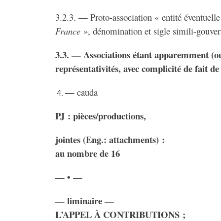
3.2.3. — Proto-association « entité éventue
France
», dénomination et sigle simili-gouv
3.3. — Associations étant apparemment (ou 
représentativités, avec complicité de fait d
— cauda
PJ : pièces/productions,
jointes (Eng.: attachments) :
au nombre de 16
— • —
— liminaire —
L’APPEL À CONTRIBUTIONS ;