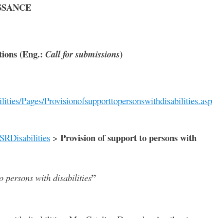
SSANCE
tions
(Eng.:
)
Call for submissions
lities/Pages/Provisionofsupporttopersonswithdisabilities.asp
Provision of support to persons with
SRDisabilities
>
”
o persons with disabilities