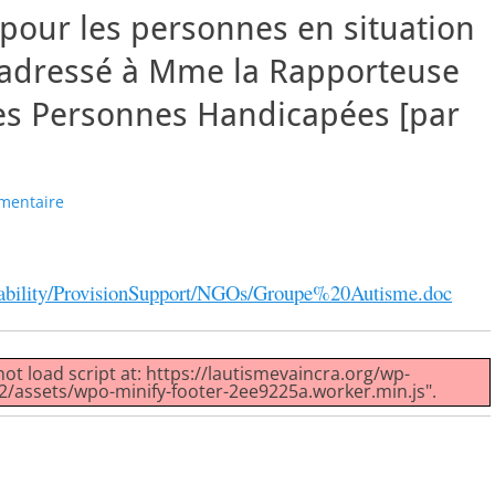
 pour les personnes en situation
» adressé à Mme la Rapporteuse
des Personnes Handicapées [par
mentaire
sability/ProvisionSupport/NGOs/Groupe%20Autisme.doc
not load script at: https://lautismevaincra.org/wp-
/assets/wpo-minify-footer-2ee9225a.worker.min.js".