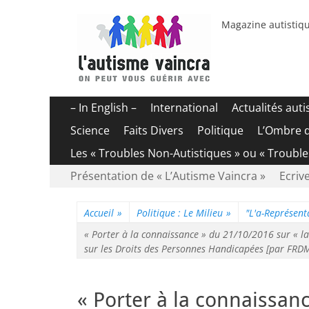
Magazine autistiqu
Menu
Aller
– In English –
International
Actualités aut
au
principal
Science
Faits Divers
Politique
L’Ombre 
contenu
Les « Troubles Non-Autistiques » ou « Troubl
Menu
Aller
Présentation de « L’Autisme Vaincra »
Ecrive
au
secondaire
contenu
Accueil
»
Politique : Le Milieu
»
"L'a-Représenta
« Porter à la connaissance » du 21/10/2016 sur « la
sur les Droits des Personnes Handicapées [par FRDM
« Porter à la connaissan