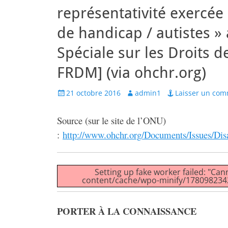
représentativité exercée
de handicap / autistes 
Spéciale sur les Droits 
FRDM] (via ohchr.org)
Posted
Author
21 octobre 2016
admin1
Laisser un com
on
Source (sur le site de l’ONU)
:
http://www.ohchr.org/Documents/Issues/Di
Setting up fake worker failed: "Can
content/cache/wpo-minify/1780982342
PORTER À LA CONNAISSANCE