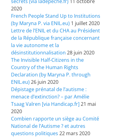
secrets (via ladepeche.fr)
11 octobre
2020
French People Stand Up to Institutions
(by Maryna P. via ENIL.eu)
1 juillet 2020
Lettre de l’ENIL et du CHA au Président
de la République française concernant
la vie autonome et la
désinstitutionnalisation
28 juin 2020
The Invisible Half-Citizens in the
Country of the Human Rights
Declaration (by Maryna P. through
ENIL.eu)
26 juin 2020
Dépistage prénatal de l’autisme :
menace d’extinction? – par Amélie
Tsaag Valren [via Handicap.fr]
21 mai
2020
Combien rapporte un siège au Comité
National de l’Autisme ? et autres
questions politiques
22 mars 2020