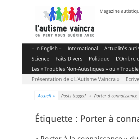
Magazine autistiqu
Menu
Aller
– In English –
International
Actualités aut
au
principal
Science
Faits Divers
Politique
L’Ombre 
contenu
Les « Troubles Non-Autistiques » ou « Troubl
Menu
Aller
Présentation de « L’Autisme Vaincra »
Ecrive
au
secondaire
contenu
Accueil
»
Posts tagged »
Porter à connaissance
Étiquette :
Porter à conn