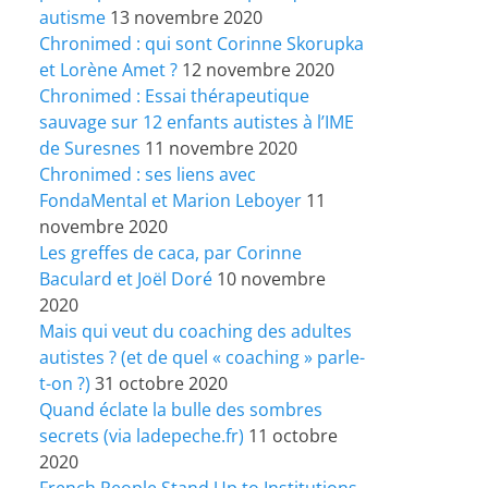
autisme
13 novembre 2020
Chronimed : qui sont Corinne Skorupka
et Lorène Amet ?
12 novembre 2020
Chronimed : Essai thérapeutique
sauvage sur 12 enfants autistes à l’IME
de Suresnes
11 novembre 2020
Chronimed : ses liens avec
FondaMental et Marion Leboyer
11
novembre 2020
Les greffes de caca, par Corinne
Baculard et Joël Doré
10 novembre
2020
Mais qui veut du coaching des adultes
autistes ? (et de quel « coaching » parle-
t-on ?)
31 octobre 2020
Quand éclate la bulle des sombres
secrets (via ladepeche.fr)
11 octobre
2020
French People Stand Up to Institutions