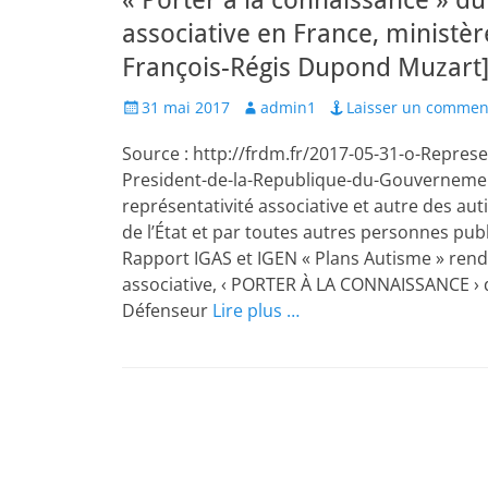
« Porter à la connaissance » du
associative en France, ministèr
François-Régis Dupond Muzart] 
Posted
Author
31 mai 2017
admin1
Laisser un commen
on
Source : http://frdm.fr/2017-05-31-o-Represe
President-de-la-Republique-du-Gouvernement
représentativité associative et autre des aut
de l’État et par toutes autres personnes publ
Rapport IGAS et IGEN « Plans Autisme » rendu
associative, ‹ PORTER À LA CONNAISSANCE › 
Défenseur
Lire plus …