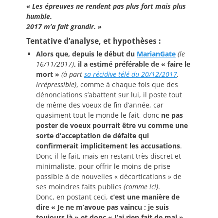
« Les épreuves ne rendent pas plus fort mais plus
humble.
2017 m’a fait grandir. »
Tentative d’analyse, et hypothèses :
Alors que, depuis le début du
MarianGate
(le
16/11/2017)
, il a estimé préférable de « faire le
mort »
(à part
sa récidive télé du 20/12/2017
,
irrépressible)
, comme à chaque fois que des
dénonciations s’abattent sur lui, il poste tout
de même des voeux de fin d’année, car
quasiment tout le monde le fait, donc
ne pas
poster de voeux pourrait être vu comme une
sorte d’acceptation de défaite qui
confirmerait implicitement les accusations
.
Donc il le fait, mais en restant très discret et
minimaliste, pour offrir le moins de prise
possible à de nouvelles « décortications » de
ses moindres faits publics
(comme ici)
.
Donc, en postant ceci,
c’est une manière de
dire « Je ne m’avoue pas vaincu ; je suis
toujours là » et donc « J’ai rien fait de mal ».