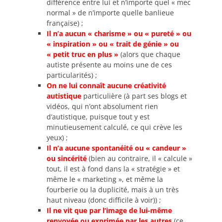
différence entre lui et n’importe quel « mec
normal » de n’importe quelle banlieue
française) ;
Il n’a aucun « charisme » ou « pureté » ou
« inspiration » ou « trait de génie » ou
« petit truc en plus »
(alors que chaque
autiste présente au moins une de ces
particularités) ;
On ne lui connaît aucune créativité
autistique
particulière (à part ses blogs et
vidéos, qui n’ont absolument rien
d’autistique, puisque tout y est
minutieusement calculé, ce qui crève les
yeux) ;
Il n’a aucune spontanéité ou « candeur »
ou sincérité
(bien au contraire, il « calcule »
tout, il est à fond dans la « stratégie » et
même le « marketing », et même la
fourberie ou la duplicité, mais à un très
haut niveau (donc difficile à voir)) ;
Il ne vit que par l’image de lui-même
renvoyée ou exprimée par les autres
(ce