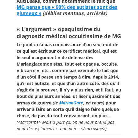
AutiLeaks, comme notamment le fait que
MG pense que « 90% des autistes sont des
glumeux »
(débiles mentaux, arriérés)
« L’argument » opaquissime du
diagnostic médical occultissime de MG
Le public n’a pas connaissance d’un seul mot de
ce qui est écrit sur ce certificat médical, qui est
le seul « argument » de défense des
Mariangiacomonistes, tout est opaque, occulte,
« bizarre », etc., comme par exemple le fait que
d’un côté il passe son temps à dire, depuis 2014,
qu’il est autiste, et que d’un autre côté, dès qu’il
s’agit de le prouver, il n’y a plus rien, et il faut, au
bout de plusieurs années, utiliser quasiment des
armes de guerre
(le
MarianGate
, en cours)
pour
arriver à faire en sorte qu’il daigne faire quelque
chose, de pas du tout convaincant, en plus…
(<sarcasme> Mais à part ça, on ne nous prend pas
pour des « glumeux », non non… </sarcasme>)