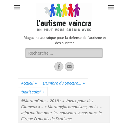
Magazine autistique pour la défense de l'autisme et
des autistes
Rechercher :
Facebook
Adresse
de
contact
Accueil
»
L'Ombre du Spectre...
»
"AutiLeaks"
»
#MarianGate – 2018 : « Voeux pour des
Glumeux » – « Mariangiacomonisme, an I » –
Information pour les nouveaux venus dans le
Cirque Français de l’Autisme