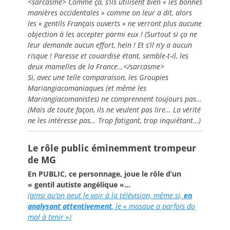
<sarcasme> Comme ça, s’ils utilisent bien « les bonnes
manières occidentales » comme on leur a dit, alors
les « gentils Français ouverts » ne verront plus aucune
objection à les accepter parmi eux ! (Surtout si ça ne
leur demande aucun effort, hein ! Et s’il n’y a aucun
risque ! Paresse et couardise étant, semble-t-il, les
deux mamelles de la France…</sarcasme>
Si, avec une telle comparaison, les Groupies
Mariangiacomaniaques (et même les
Mariangiacomanistes) ne comprennent toujours pas…
(Mais de toute façon, ils ne veulent pas lire… La vérité
ne les intéresse pas… Trop fatigant, trop inquiétant…)
Le rôle public éminemment trompeur
de MG
En PUBLIC, ce personnage, joue le rôle d’un
« gentil autiste angélique »…
(ainsi qu’on peut le voir à la télévision, même si,
en
analysant attentivement
, le « masque a parfois du
mal à tenir »)