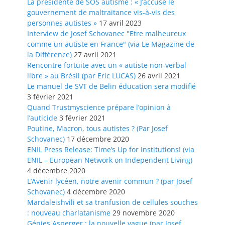
La présidente de SOS autisme : « J’accuse le
gouvernement de maltraitance vis-à-vis des
personnes autistes »
17 avril 2023
Interview de Josef Schovanec "Etre malheureux
comme un autiste en France" (via Le Magazine de
la Différence)
27 avril 2021
Rencontre fortuite avec un « autiste non-verbal
libre » au Brésil (par Eric LUCAS)
26 avril 2021
Le manuel de SVT de Belin éducation sera modifié
3 février 2021
Quand Trustmyscience prépare l’opinion à
l’auticide
3 février 2021
Poutine, Macron, tous autistes ? (Par Josef
Schovanec)
17 décembre 2020
ENIL Press Release: Time’s Up for Institutions! (via
ENIL – European Network on Independent Living)
4 décembre 2020
L’Avenir lycéen, notre avenir commun ? (par Josef
Schovanec)
4 décembre 2020
Mardaleishvili et sa tranfusion de cellules souches
: nouveau charlatanisme
29 novembre 2020
Génies Asperger : la nouvelle vague (par Josef