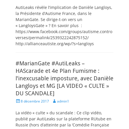
AutiLeaks révèle l’implication de Danièle Langloys,
la Présidente d’Autisme France, dans le
MarianGate. Se dirige-t-on vers un
« LangloysGate » ? En savoir plus :
https://www.facebook.com/groups/autisme.contro
verses/permalink/2539322242875152/
http://allianceautiste.org/wp/?s=langloys
#MarianGate #AutiLeaks –
HAScarade et 4e Plan Fumisme :
l’inexcusable imposture, avec Danièle
Langloys et MG [LA VIDEO « CULTE »
DU SCANDALE]
Posted
Author
8 décembre 2017
admin1
on
La vidéo « culte » du scandale : Ce clip vidéo,
publié par AutiLeaks sur la plateforme RUtube en
Russie (hors d’atteinte par la ‘Comédie Française