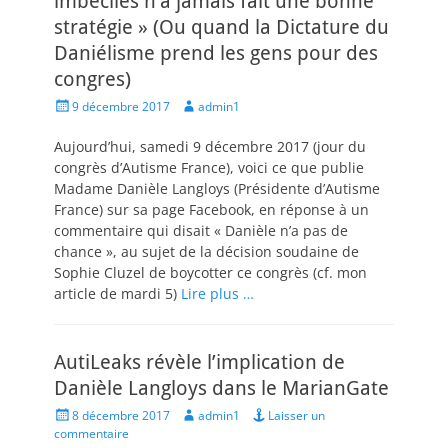
imbéciles n’a jamais fait une bonne
stratégie » (Ou quand la Dictature du
Daniélisme prend les gens pour des
congres)
Posted
Author
9 décembre 2017
admin1
on
Aujourd’hui, samedi 9 décembre 2017 (jour du
congrès d’Autisme France), voici ce que publie
Madame Danièle Langloys (Présidente d’Autisme
France) sur sa page Facebook, en réponse à un
commentaire qui disait « Danièle n’a pas de
chance », au sujet de la décision soudaine de
Sophie Cluzel de boycotter ce congrès (cf. mon
article de mardi 5)
Lire plus …
AutiLeaks révèle l’implication de
Danièle Langloys dans le MarianGate
Posted
Author
8 décembre 2017
admin1
Laisser un
on
commentaire