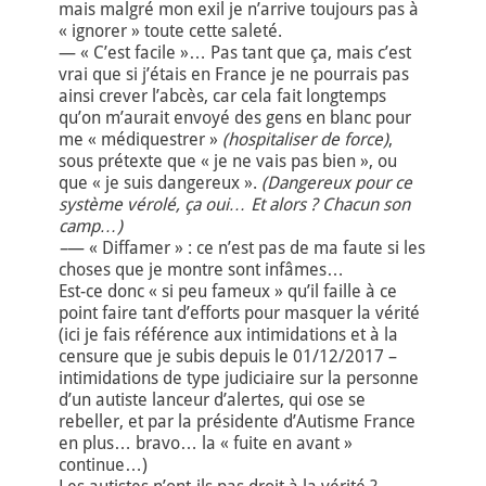
mais malgré mon exil je n’arrive toujours pas à
« ignorer » toute cette saleté.
— « C’est facile »… Pas tant que ça, mais c’est
vrai que si j’étais en France je ne pourrais pas
ainsi crever l’abcès, car cela fait longtemps
qu’on m’aurait envoyé des gens en blanc pour
me « médiquestrer »
(hospitaliser de force)
,
sous prétexte que « je ne vais pas bien », ou
que « je suis dangereux ».
(Dangereux pour ce
système vérolé, ça oui… Et alors ? Chacun son
camp…)
–
— « Diffamer » : ce n’est pas de ma faute si les
choses que je montre sont infâmes…
Est-ce donc « si peu fameux » qu’il faille à ce
point faire tant d’efforts pour masquer la vérité
(ici je fais référence aux intimidations et à la
censure que je subis depuis le 01/12/2017 –
intimidations de type judiciaire sur la personne
d’un autiste lanceur d’alertes, qui ose se
rebeller, et par la présidente d’Autisme France
en plus… bravo… la « fuite en avant »
continue…)