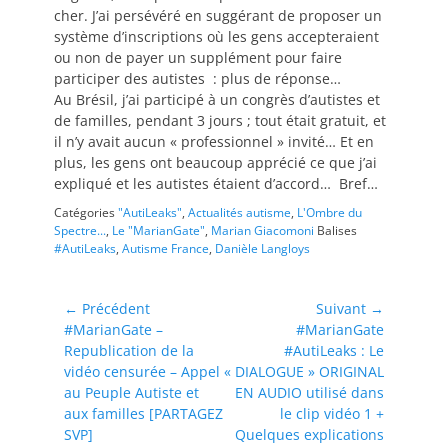
cher. J’ai persévéré en suggérant de proposer un
système d’inscriptions où les gens accepteraient
ou non de payer un supplément pour faire
participer des autistes : plus de réponse…
Au Brésil, j’ai participé à un congrès d’autistes et
de familles, pendant 3 jours ; tout était gratuit, et
il n’y avait aucun « professionnel » invité… Et en
plus, les gens ont beaucoup apprécié ce que j’ai
expliqué et les autistes étaient d’accord… Bref…
Catégories
"AutiLeaks"
,
Actualités autisme
,
L'Ombre du
Spectre...
,
Le "MarianGate"
,
Marian Giacomoni
Balises
#AutiLeaks
,
Autisme France
,
Danièle Langloys
Navigation
← Précédent
Suivant →
Article
Article
#MarianGate –
#MarianGate
de
précédent :
suivant :
Republication de la
#AutiLeaks : Le
l’article
vidéo censurée – Appel
« DIALOGUE » ORIGINAL
au Peuple Autiste et
EN AUDIO utilisé dans
aux familles [PARTAGEZ
le clip vidéo 1 +
SVP]
Quelques explications