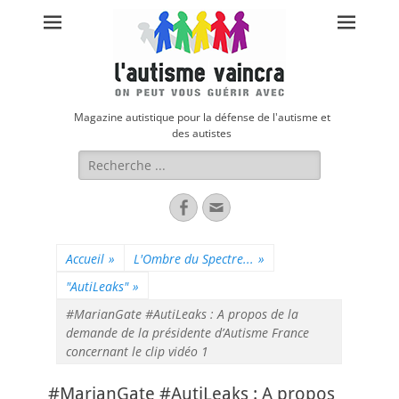
Magazine autistique pour la défense de l'autisme et
des autistes
Rechercher :
Facebook
Adresse
de
contact
Accueil
»
L'Ombre du Spectre...
»
"AutiLeaks"
»
#MarianGate #AutiLeaks : A propos de la
demande de la présidente d’Autisme France
concernant le clip vidéo 1
#MarianGate #AutiLeaks : A propos