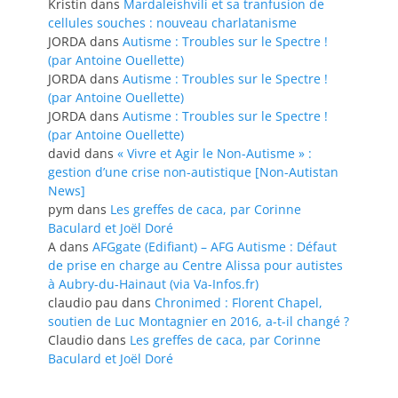
Kristin
dans
Mardaleishvili et sa tranfusion de
cellules souches : nouveau charlatanisme
JORDA
dans
Autisme : Troubles sur le Spectre !
(par Antoine Ouellette)
JORDA
dans
Autisme : Troubles sur le Spectre !
(par Antoine Ouellette)
JORDA
dans
Autisme : Troubles sur le Spectre !
(par Antoine Ouellette)
david
dans
« Vivre et Agir le Non-Autisme » :
gestion d’une crise non-autistique [Non-Autistan
News]
pym
dans
Les greffes de caca, par Corinne
Baculard et Joël Doré
A
dans
AFGgate (Edifiant) – AFG Autisme : Défaut
de prise en charge au Centre Alissa pour autistes
à Aubry-du-Hainaut (via Va-Infos.fr)
claudio pau
dans
Chronimed : Florent Chapel,
soutien de Luc Montagnier en 2016, a-t-il changé ?
Claudio
dans
Les greffes de caca, par Corinne
Baculard et Joël Doré