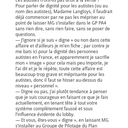
Les autistes n’ont-ils pas droit à la vérité ?
Pour parler de dignité pour les autistes (ou au
nom des autistes), Madame Langloys, il faudrait
déjà commencer par ne pas les mépriser au
point de laisser MG s’installer dans le GP PA4
sans rien dire, sans rien faire, sans se poser de
questions.
— J’ignore si je suis « digne » ou non dans cette
affaire et d’ailleurs je m’en fiche ; par contre je
me bats ici pour la dignité des personnes
autistes en France, et apparemment je sacrifie
mon « image » pour cela mais peu importe, je
l’ai dit et je le répète, toute cette affaire est
beaucoup trop grave et méprisante pour les
autistes, donc il faut se hisser au-dessus du
niveau « personnel ».
— Digne ou pas, j’ai plutôt tendance à penser
que je suis courageux en faisant ce que je fais
actuellement, en tenant tête à tout votre
système complètement faussé et sous
l’influence évidente du lobby.
— Et vous, êtes-vous « digne », en laissant MG
s’installer au Groupe de Pilotage du Plan