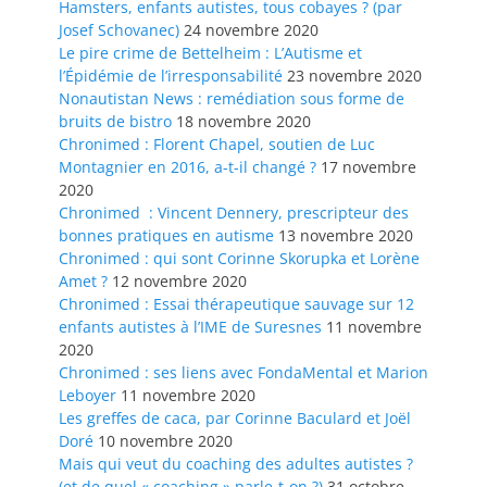
Hamsters, enfants autistes, tous cobayes ? (par
Josef Schovanec)
24 novembre 2020
Le pire crime de Bettelheim : L’Autisme et
l’Épidémie de l’irresponsabilité
23 novembre 2020
Nonautistan News : remédiation sous forme de
bruits de bistro
18 novembre 2020
Chronimed : Florent Chapel, soutien de Luc
Montagnier en 2016, a-t-il changé ?
17 novembre
2020
Chronimed : Vincent Dennery, prescripteur des
bonnes pratiques en autisme
13 novembre 2020
Chronimed : qui sont Corinne Skorupka et Lorène
Amet ?
12 novembre 2020
Chronimed : Essai thérapeutique sauvage sur 12
enfants autistes à l’IME de Suresnes
11 novembre
2020
Chronimed : ses liens avec FondaMental et Marion
Leboyer
11 novembre 2020
Les greffes de caca, par Corinne Baculard et Joël
Doré
10 novembre 2020
Mais qui veut du coaching des adultes autistes ?
(et de quel « coaching » parle-t-on ?)
31 octobre