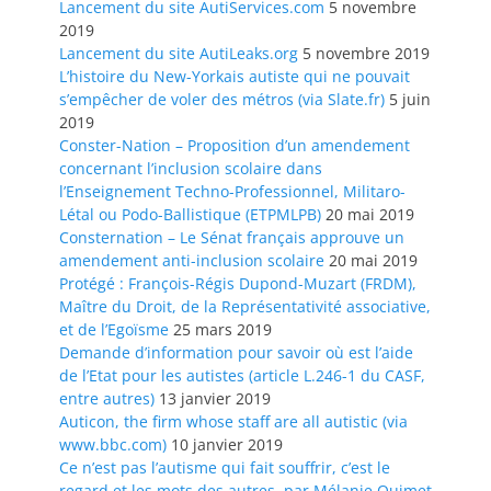
Lancement du site AutiServices.com
5 novembre
2019
Lancement du site AutiLeaks.org
5 novembre 2019
L’histoire du New-Yorkais autiste qui ne pouvait
s’empêcher de voler des métros (via Slate.fr)
5 juin
2019
Conster-Nation – Proposition d’un amendement
concernant l’inclusion scolaire dans
l’Enseignement Techno-Professionnel, Militaro-
Létal ou Podo-Ballistique (ETPMLPB)
20 mai 2019
Consternation – Le Sénat français approuve un
amendement anti-inclusion scolaire
20 mai 2019
Protégé : François-Régis Dupond-Muzart (FRDM),
Maître du Droit, de la Représentativité associative,
et de l’Egoïsme
25 mars 2019
Demande d’information pour savoir où est l’aide
de l’Etat pour les autistes (article L.246-1 du CASF,
entre autres)
13 janvier 2019
Auticon, the firm whose staff are all autistic (via
www.bbc.com)
10 janvier 2019
Ce n’est pas l’autisme qui fait souffrir, c’est le
regard et les mots des autres, par Mélanie Ouimet