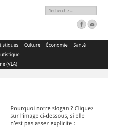
Rechercher :
Facebook
Adresse
de
contact
tistiques
Culture
Économie
Santé
utistique
me (VLA)
Pourquoi notre slogan ? Cliquez
sur l’image ci-dessous, si elle
n’est pas assez explicite :