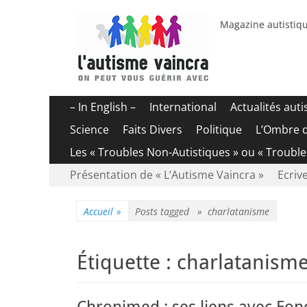
Magazine autistiqu
Menu
Aller
– In English –
International
Actualités aut
au
principal
Science
Faits Divers
Politique
L’Ombre 
contenu
Les « Troubles Non-Autistiques » ou « Troubl
Menu
Aller
Présentation de « L’Autisme Vaincra »
Ecrive
au
secondaire
contenu
Accueil
»
Posts tagged »
charlatanisme
Étiquette :
charlatanism