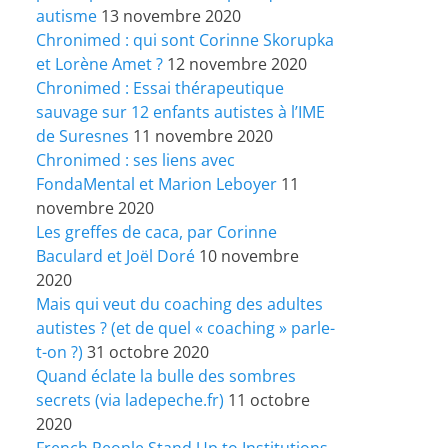
autisme
13 novembre 2020
Chronimed : qui sont Corinne Skorupka
et Lorène Amet ?
12 novembre 2020
Chronimed : Essai thérapeutique
sauvage sur 12 enfants autistes à l’IME
de Suresnes
11 novembre 2020
Chronimed : ses liens avec
FondaMental et Marion Leboyer
11
novembre 2020
Les greffes de caca, par Corinne
Baculard et Joël Doré
10 novembre
2020
Mais qui veut du coaching des adultes
autistes ? (et de quel « coaching » parle-
t-on ?)
31 octobre 2020
Quand éclate la bulle des sombres
secrets (via ladepeche.fr)
11 octobre
2020
French People Stand Up to Institutions