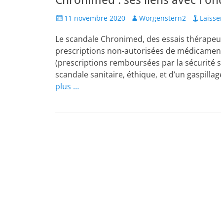
Chronimed : ses liens avec Fo
Posted
Author
11 novembre 2020
Worgenstern2
Laiss
on
Le scandale Chronimed, des essais thérapeut
prescriptions non-autorisées de médicaments
(prescriptions remboursées par la sécurité soci
scandale sanitaire, éthique, et d’un gaspilla
plus …