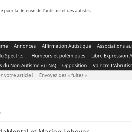
e pour la défense de l'autisme et des autistes
isme
Annonces
Affirmation Autistique
Associations au
du Spectre…
Humeurs et polémiques
Libre Expression A
es du Non-Autisme » (TNA)
Opposition
Vaincre L’Abrutis
z votre article !
Envoyez des « fuites »
e