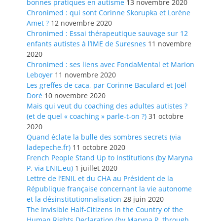
bonnes pratiques en autisme
13 novembre 2020
Chronimed : qui sont Corinne Skorupka et Lorène
Amet ?
12 novembre 2020
Chronimed : Essai thérapeutique sauvage sur 12
enfants autistes à l’IME de Suresnes
11 novembre
2020
Chronimed : ses liens avec FondaMental et Marion
Leboyer
11 novembre 2020
Les greffes de caca, par Corinne Baculard et Joël
Doré
10 novembre 2020
Mais qui veut du coaching des adultes autistes ?
(et de quel « coaching » parle-t-on ?)
31 octobre
2020
Quand éclate la bulle des sombres secrets (via
ladepeche.fr)
11 octobre 2020
French People Stand Up to Institutions (by Maryna
P. via ENIL.eu)
1 juillet 2020
Lettre de l’ENIL et du CHA au Président de la
République française concernant la vie autonome
et la désinstitutionnalisation
28 juin 2020
The Invisible Half-Citizens in the Country of the
Human Rights Declaration (by Maryna P. through