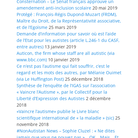
Consternation – Le Sénat français approuve un
amendement anti-inclusion scolaire
20 mai 2019
Protégé : François-Régis Dupond-Muzart (FRDM),
Maître du Droit, de la Représentativité associative,
et de l’Egoïsme
25 mars 2019
Demande d’information pour savoir où est l’aide
de l’Etat pour les autistes (article L.246-1 du CASF,
entre autres)
13 janvier 2019
Auticon, the firm whose staff are all autistic (via
www.bbc.com)
10 janvier 2019
Ce n’est pas l’autisme qui fait souffrir, c’est le
regard et les mots des autres, par Mélanie Ouimet
(via Le Huffington Post)
25 décembre 2018
Synthèse de l’enquête de l’IGAS sur l’association
« Vaincre l’Autisme », par le Collectif pour la
Liberté d’Expression des Autistes
2 décembre
2018
«Vaincre l’autisme» publie le Livre blanc
scientifique international de « la maladie » (sic)
25
novembre 2018
#NonAutistan News – Sophie Cluzel : « Ne dites
jamais que vous ne pouvez pas »… OK… Mais… Et