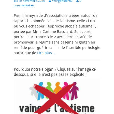
Posted
Author
10 novembre 2020
Worgenstern2
9
on
commentaires
Parmi la myriade d’associations créées autour de
l’approche biomédicale de l’autisme, celle-ci n’a
pu vous échapper : Approche globale autisme »,
portée par Mme Corinne Baculard. Son court
portrait sur France 3 le 2 avril dernier, afin de
promouvoir le régime sans caséïne ni gluten en
remède pour guérir sa fille de l’horrible pathologie
autistique (le
Lire plus …
Pourquoi notre slogan ? Cliquez sur l’image ci-
dessous, si elle n’est pas assez explicite :