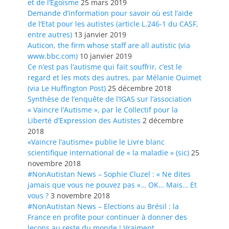
et de l’Egoïsme
25 mars 2019
Demande d’information pour savoir où est l’aide
de l’Etat pour les autistes (article L.246-1 du CASF,
entre autres)
13 janvier 2019
Auticon, the firm whose staff are all autistic (via
www.bbc.com)
10 janvier 2019
Ce n’est pas l’autisme qui fait souffrir, c’est le
regard et les mots des autres, par Mélanie Ouimet
(via Le Huffington Post)
25 décembre 2018
Synthèse de l’enquête de l’IGAS sur l’association
« Vaincre l’Autisme », par le Collectif pour la
Liberté d’Expression des Autistes
2 décembre
2018
«Vaincre l’autisme» publie le Livre blanc
scientifique international de « la maladie » (sic)
25
novembre 2018
#NonAutistan News – Sophie Cluzel : « Ne dites
jamais que vous ne pouvez pas »… OK… Mais… Et
vous ?
3 novembre 2018
#NonAutistan News – Elections au Brésil : la
France en profite pour continuer à donner des
leçons au reste du monde ! Vraiment