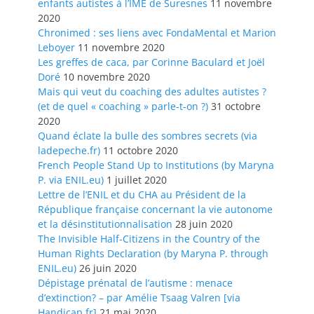
enfants autistes à l’IME de Suresnes
11 novembre
2020
Chronimed : ses liens avec FondaMental et Marion
Leboyer
11 novembre 2020
Les greffes de caca, par Corinne Baculard et Joël
Doré
10 novembre 2020
Mais qui veut du coaching des adultes autistes ?
(et de quel « coaching » parle-t-on ?)
31 octobre
2020
Quand éclate la bulle des sombres secrets (via
ladepeche.fr)
11 octobre 2020
French People Stand Up to Institutions (by Maryna
P. via ENIL.eu)
1 juillet 2020
Lettre de l’ENIL et du CHA au Président de la
République française concernant la vie autonome
et la désinstitutionnalisation
28 juin 2020
The Invisible Half-Citizens in the Country of the
Human Rights Declaration (by Maryna P. through
ENIL.eu)
26 juin 2020
Dépistage prénatal de l’autisme : menace
d’extinction? – par Amélie Tsaag Valren [via
Handicap.fr]
21 mai 2020