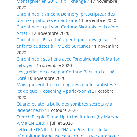
Montagnier en 2016, a-t-il changé ?
17 novembre
2020
Chronimed : Vincent Dennery, prescripteur des
bonnes pratiques en autisme
13 novembre 2020
Chronimed : qui sont Corinne Skorupka et Lorène
Amet ?
12 novembre 2020
Chronimed : Essai thérapeutique sauvage sur 12
enfants autistes à l’IME de Suresnes
11 novembre
2020
Chronimed : ses liens avec FondaMental et Marion
Leboyer
11 novembre 2020
Les greffes de caca, par Corinne Baculard et Joël
Doré
10 novembre 2020
Mais qui veut du coaching des adultes autistes ?
(et de quel « coaching » parle-t-on ?)
31 octobre
2020
Quand éclate la bulle des sombres secrets (via
ladepeche.fr)
11 octobre 2020
French People Stand Up to Institutions (by Maryna
P. via ENIL.eu)
1 juillet 2020
Lettre de l’ENIL et du CHA au Président de la
République française concernant la vie autonome