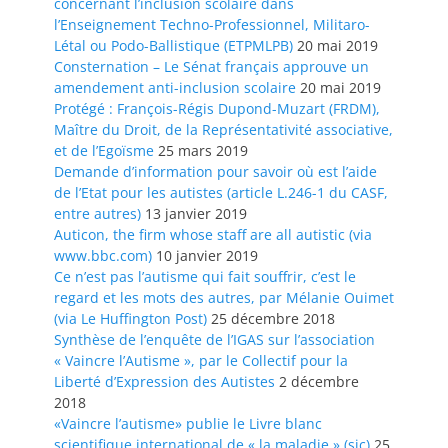
concernant l’inclusion scolaire dans
l’Enseignement Techno-Professionnel, Militaro-
Létal ou Podo-Ballistique (ETPMLPB)
20 mai 2019
Consternation – Le Sénat français approuve un
amendement anti-inclusion scolaire
20 mai 2019
Protégé : François-Régis Dupond-Muzart (FRDM),
Maître du Droit, de la Représentativité associative,
et de l’Egoïsme
25 mars 2019
Demande d’information pour savoir où est l’aide
de l’Etat pour les autistes (article L.246-1 du CASF,
entre autres)
13 janvier 2019
Auticon, the firm whose staff are all autistic (via
www.bbc.com)
10 janvier 2019
Ce n’est pas l’autisme qui fait souffrir, c’est le
regard et les mots des autres, par Mélanie Ouimet
(via Le Huffington Post)
25 décembre 2018
Synthèse de l’enquête de l’IGAS sur l’association
« Vaincre l’Autisme », par le Collectif pour la
Liberté d’Expression des Autistes
2 décembre
2018
«Vaincre l’autisme» publie le Livre blanc
scientifique international de « la maladie » (sic)
25