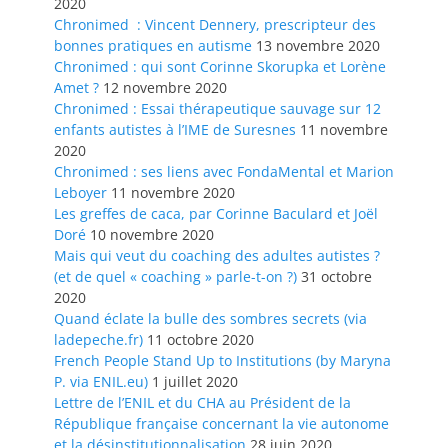
2020
Chronimed : Vincent Dennery, prescripteur des
bonnes pratiques en autisme
13 novembre 2020
Chronimed : qui sont Corinne Skorupka et Lorène
Amet ?
12 novembre 2020
Chronimed : Essai thérapeutique sauvage sur 12
enfants autistes à l’IME de Suresnes
11 novembre
2020
Chronimed : ses liens avec FondaMental et Marion
Leboyer
11 novembre 2020
Les greffes de caca, par Corinne Baculard et Joël
Doré
10 novembre 2020
Mais qui veut du coaching des adultes autistes ?
(et de quel « coaching » parle-t-on ?)
31 octobre
2020
Quand éclate la bulle des sombres secrets (via
ladepeche.fr)
11 octobre 2020
French People Stand Up to Institutions (by Maryna
P. via ENIL.eu)
1 juillet 2020
Lettre de l’ENIL et du CHA au Président de la
République française concernant la vie autonome
et la désinstitutionnalisation
28 juin 2020