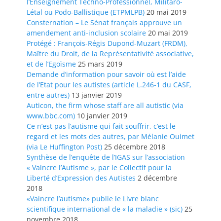
l’Enseignement Techno-Professionnel, Militaro-
Létal ou Podo-Ballistique (ETPMLPB)
20 mai 2019
Consternation – Le Sénat français approuve un
amendement anti-inclusion scolaire
20 mai 2019
Protégé : François-Régis Dupond-Muzart (FRDM),
Maître du Droit, de la Représentativité associative,
et de l’Egoïsme
25 mars 2019
Demande d’information pour savoir où est l’aide
de l’Etat pour les autistes (article L.246-1 du CASF,
entre autres)
13 janvier 2019
Auticon, the firm whose staff are all autistic (via
www.bbc.com)
10 janvier 2019
Ce n’est pas l’autisme qui fait souffrir, c’est le
regard et les mots des autres, par Mélanie Ouimet
(via Le Huffington Post)
25 décembre 2018
Synthèse de l’enquête de l’IGAS sur l’association
« Vaincre l’Autisme », par le Collectif pour la
Liberté d’Expression des Autistes
2 décembre
2018
«Vaincre l’autisme» publie le Livre blanc
scientifique international de « la maladie » (sic)
25
novembre 2018