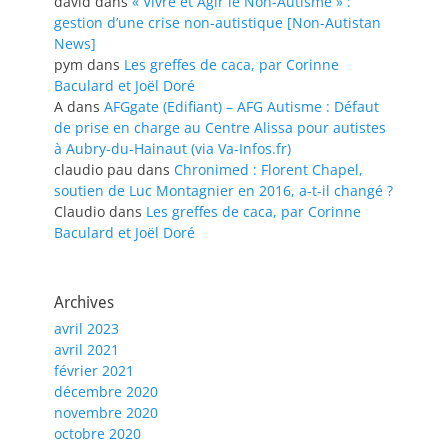
david
dans
« Vivre et Agir le Non-Autisme » :
gestion d’une crise non-autistique [Non-Autistan
News]
pym
dans
Les greffes de caca, par Corinne
Baculard et Joël Doré
A
dans
AFGgate (Edifiant) – AFG Autisme : Défaut
de prise en charge au Centre Alissa pour autistes
à Aubry-du-Hainaut (via Va-Infos.fr)
claudio pau
dans
Chronimed : Florent Chapel,
soutien de Luc Montagnier en 2016, a-t-il changé ?
Claudio
dans
Les greffes de caca, par Corinne
Baculard et Joël Doré
Archives
avril 2023
avril 2021
février 2021
décembre 2020
novembre 2020
octobre 2020