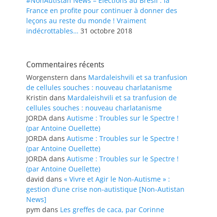
#NonAutistan News – Elections au Brésil : la
France en profite pour continuer à donner des
leçons au reste du monde ! Vraiment
indécrottables…
31 octobre 2018
Commentaires récents
Worgenstern
dans
Mardaleishvili et sa tranfusion
de cellules souches : nouveau charlatanisme
Kristin
dans
Mardaleishvili et sa tranfusion de
cellules souches : nouveau charlatanisme
JORDA
dans
Autisme : Troubles sur le Spectre !
(par Antoine Ouellette)
JORDA
dans
Autisme : Troubles sur le Spectre !
(par Antoine Ouellette)
JORDA
dans
Autisme : Troubles sur le Spectre !
(par Antoine Ouellette)
david
dans
« Vivre et Agir le Non-Autisme » :
gestion d’une crise non-autistique [Non-Autistan
News]
pym
dans
Les greffes de caca, par Corinne