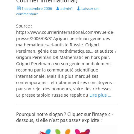
Courrier international)
Posted
Author
1 septembre 2006
admin1
Laisser un
on
commentaire
Source :
https://www.courrierinternational.com/revue-de-
presse/2006/08/31/grigori-perelman-genie-des-
mathematiques-et-autiste Russie. Grigori
Perelman, génie des mathématiques… et autiste ?
Grigorii Perelman DR Mathématicien hors pair,
Grigori Perelman a vu son génie mondialement
reconnu par la communauté scientifique
internationale. Mais il a plus marqué ses
contemporains – et notamment ses concitoyens –
par son rejet des honneurs, voire des richesses.
La presse tabloïd russe se repaît du
Lire plus …
Pourquoi notre slogan ? Cliquez sur l’image ci-
dessous, si elle n’est pas assez explicite :