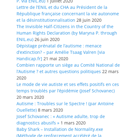
P. via ENIL.eu)
1 juillet 2020
Lettre de l’ENIL et du CHA au Président de la
République française concernant la vie autonome
et la désinstitutionnalisation
28 juin 2020
The Invisible Half-Citizens in the Country of the
Human Rights Declaration (by Maryna P. through
ENIL.eu)
26 juin 2020
Dépistage prénatal de l’autisme : menace
d’extinction? – par Amélie Tsaag Valren [via
Handicap.fr]
21 mai 2020
Combien rapporte un siège au Comité National de
l’Autisme ? et autres questions politiques
22 mars
2020
Le mode de vie autiste et ses effets positifs en ces
temps troublés par l’épidémie (Josef Schovanec)
20 mars 2020
Autisme : Troubles sur le Spectre ! (par Antoine
Ouellette)
8 mars 2020
Josef Schovanec : « Autisme adulte, trop de
diagnostics abusifs »
1 mars 2020
Baby Shark – Installation de Normality.exe
(Méthode de renforcement accéléré de la