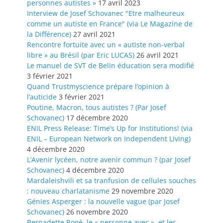
personnes autistes »
17 avril 2023
Interview de Josef Schovanec "Etre malheureux
comme un autiste en France" (via Le Magazine de
la Différence)
27 avril 2021
Rencontre fortuite avec un « autiste non-verbal
libre » au Brésil (par Eric LUCAS)
26 avril 2021
Le manuel de SVT de Belin éducation sera modifié
3 février 2021
Quand Trustmyscience prépare l’opinion à
l’auticide
3 février 2021
Poutine, Macron, tous autistes ? (Par Josef
Schovanec)
17 décembre 2020
ENIL Press Release: Time’s Up for Institutions! (via
ENIL – European Network on Independent Living)
4 décembre 2020
L’Avenir lycéen, notre avenir commun ? (par Josef
Schovanec)
4 décembre 2020
Mardaleishvili et sa tranfusion de cellules souches
: nouveau charlatanisme
29 novembre 2020
Génies Asperger : la nouvelle vague (par Josef
Schovanec)
26 novembre 2020
Bernadette Rogé, le « personne avec », et les