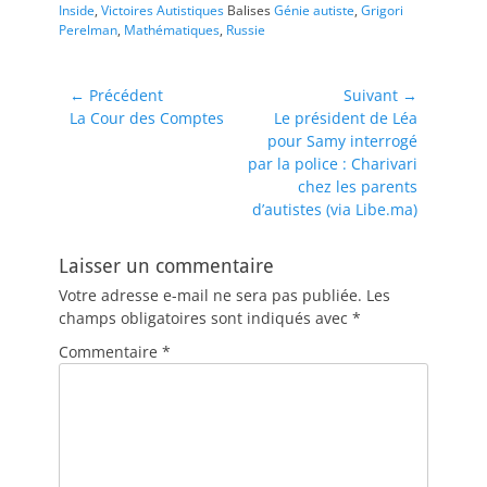
Inside
,
Victoires Autistiques
Balises
Génie autiste
,
Grigori
Perelman
,
Mathématiques
,
Russie
Navigation
← Précédent
Suivant →
Article
Article
La Cour des Comptes
Le président de Léa
de
précédent :
suivant :
pour Samy interrogé
l’article
par la police : Charivari
chez les parents
d’autistes (via Libe.ma)
Laisser un commentaire
Votre adresse e-mail ne sera pas publiée.
Les
champs obligatoires sont indiqués avec
*
Commentaire
*