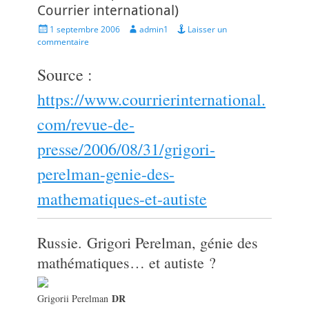
Courrier international)
Posted
Author
1 septembre 2006
admin1
Laisser un
on
commentaire
Source :
https://www.courrierinternational.
com/revue-de-
presse/2006/08/31/grigori-
perelman-genie-des-
mathematiques-et-autiste
Russie.
Grigori Perelman, génie des
mathématiques… et autiste ?
DR
Grigorii Perelman