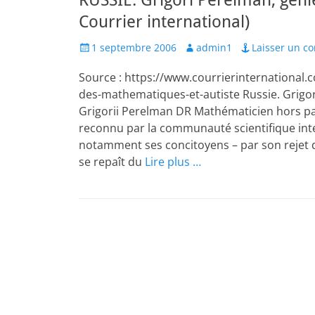
RUSSIE. Grigori Perelman, géni
Courrier international)
Posted
Author
1 septembre 2006
admin1
Laisser un c
on
Source : https://www.courrierinternational
des-mathematiques-et-autiste Russie. Grigo
Grigorii Perelman DR Mathématicien hors pa
reconnu par la communauté scientifique inte
notamment ses concitoyens – par son rejet d
se repaît du
Lire plus …