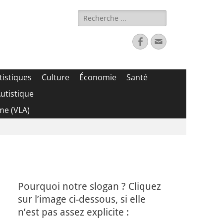
Rechercher :
Facebook
Adresse
de
contact
tistiques
Culture
Économie
Santé
utistique
me (VLA)
Pourquoi notre slogan ? Cliquez
sur l’image ci-dessous, si elle
n’est pas assez explicite :