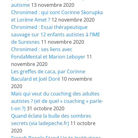
autisme
13 novembre 2020
Chronimed : qui sont Corinne Skorupka
et Lorène Amet ?
12 novembre 2020
Chronimed : Essai thérapeutique
sauvage sur 12 enfants autistes à l’IME
de Suresnes
11 novembre 2020
Chronimed : ses liens avec
FondaMental et Marion Leboyer
11
novembre 2020
Les greffes de caca, par Corinne
Baculard et Joël Doré
10 novembre
2020
Mais qui veut du coaching des adultes
autistes ? (et de quel « coaching » parle-
t-on ?)
31 octobre 2020
Quand éclate la bulle des sombres
secrets (via ladepeche.fr)
11 octobre
2020
French People Stand Up to Institutions