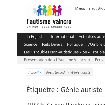
Magazine autistiqu
Menu
Aller
– In English –
International
Actualités aut
au
principal
Science
Faits Divers
Politique
L’Ombre 
contenu
Les « Troubles Non-Autistiques » ou « Troubl
Menu
Aller
Présentation de « L’Autisme Vaincra »
Ecrive
au
secondaire
contenu
Accueil
»
Posts tagged »
Génie autiste
Étiquette :
Génie autiste