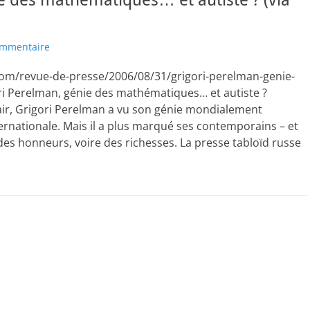
e des mathématiques… et autiste ? (via
ommentaire
.com/revue-de-presse/2006/08/31/grigori-perelman-genie-
ri Perelman, génie des mathématiques… et autiste ?
ir, Grigori Perelman a vu son génie mondialement
rnationale. Mais il a plus marqué ses contemporains – et
es honneurs, voire des richesses. La presse tabloïd russe