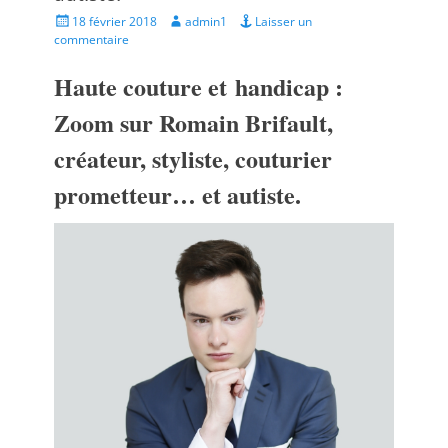
Posted
Author
18 février 2018
admin1
Laisser un
on
commentaire
Haute couture et
handicap :
Zoom sur Romain Brifault,
créateur, styliste, couturier
prometteur… et autiste.