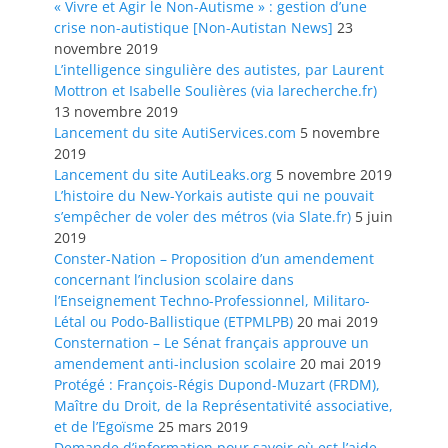
« Vivre et Agir le Non-Autisme » : gestion d’une
crise non-autistique [Non-Autistan News]
23
novembre 2019
L’intelligence singulière des autistes, par Laurent
Mottron et Isabelle Soulières (via larecherche.fr)
13 novembre 2019
Lancement du site AutiServices.com
5 novembre
2019
Lancement du site AutiLeaks.org
5 novembre 2019
L’histoire du New-Yorkais autiste qui ne pouvait
s’empêcher de voler des métros (via Slate.fr)
5 juin
2019
Conster-Nation – Proposition d’un amendement
concernant l’inclusion scolaire dans
l’Enseignement Techno-Professionnel, Militaro-
Létal ou Podo-Ballistique (ETPMLPB)
20 mai 2019
Consternation – Le Sénat français approuve un
amendement anti-inclusion scolaire
20 mai 2019
Protégé : François-Régis Dupond-Muzart (FRDM),
Maître du Droit, de la Représentativité associative,
et de l’Egoïsme
25 mars 2019
Demande d’information pour savoir où est l’aide