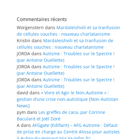
Commentaires récents
Worgenstern
dans
Mardaleishvili et sa tranfusion
de cellules souches : nouveau charlatanisme
Kristin
dans
Mardaleishvili et sa tranfusion de
cellules souches : nouveau charlatanisme
JORDA
dans
Autisme : Troubles sur le Spectre !
(par Antoine Ouellette)
JORDA
dans
Autisme : Troubles sur le Spectre !
(par Antoine Ouellette)
JORDA
dans
Autisme : Troubles sur le Spectre !
(par Antoine Ouellette)
david
dans
« Vivre et Agir le Non-Autisme » :
gestion d’une crise non-autistique [Non-Autistan
News]
pym
dans
Les greffes de caca, par Corinne
Baculard et Joël Doré
A
dans
AFGgate (Edifiant) – AFG Autisme : Défaut
de prise en charge au Centre Alissa pour autistes
à Aubry-du-Hainaut (via Va-Infos.fr)