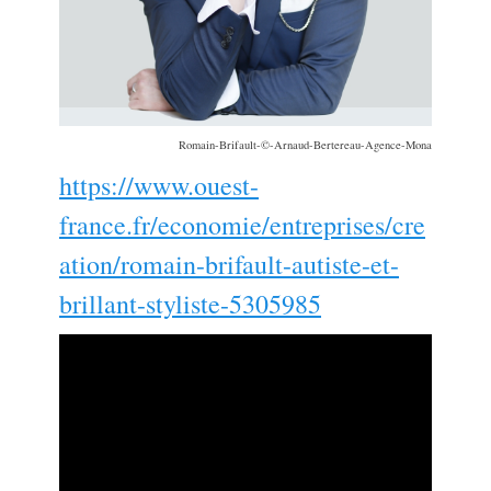
Romain-Brifault-©-Arnaud-Bertereau-Agence-Mona
https://www.ouest-
france.fr/economie/entreprises/cre
ation/romain-brifault-autiste-et-
brillant-styliste-5305985