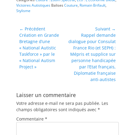
Victoires Autistiques
Balises
Couture
,
Romain Brifault
,
Stylisme
Navigation
← Précédent
Suivant →
Article
Article
Création en Grande
Rappel demande
de
précédent :
suivant :
Bretagne d’une
dialogue pour Consulat
l’article
« National Autistic
France Rio (et SEPH) :
Taskforce » par le
Mépris et supplice sur
« National Autism
personne handicapée
Project »
par l’Etat français,
Diplomatie française
anti-autistes
Laisser un commentaire
Votre adresse e-mail ne sera pas publiée.
Les
champs obligatoires sont indiqués avec
*
Commentaire
*