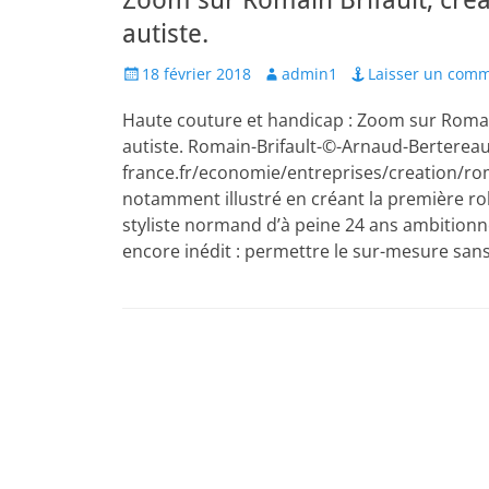
Zoom sur Romain Brifault, créa
autiste.
Posted
Author
18 février 2018
admin1
Laisser un comm
on
Haute couture et handicap : Zoom sur Romain 
autiste. Romain-Brifault-©-Arnaud-Bertere
france.fr/economie/entreprises/creation/romai
notamment illustré en créant la première ro
styliste normand d’à peine 24 ans ambition
encore inédit : permettre le sur-mesure san