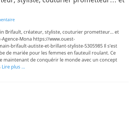
teur, styliste, couturier prometteur… et
entaire
Brifault, créateur, styliste, couturier prometteur… et
au-Agence-Mona https://www.ouest-
n-brifault-autiste-et-brillant-styliste-5305985 Il s’est
be de mariée pour les femmes en fauteuil roulant. Ce
ne maintenant de conquérir le monde avec un concept
s
Lire plus …