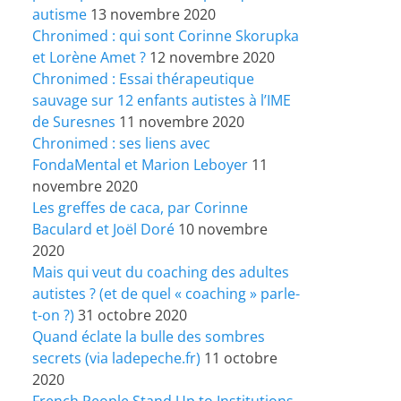
autisme
13 novembre 2020
Chronimed : qui sont Corinne Skorupka
et Lorène Amet ?
12 novembre 2020
Chronimed : Essai thérapeutique
sauvage sur 12 enfants autistes à l’IME
de Suresnes
11 novembre 2020
Chronimed : ses liens avec
FondaMental et Marion Leboyer
11
novembre 2020
Les greffes de caca, par Corinne
Baculard et Joël Doré
10 novembre
2020
Mais qui veut du coaching des adultes
autistes ? (et de quel « coaching » parle-
t-on ?)
31 octobre 2020
Quand éclate la bulle des sombres
secrets (via ladepeche.fr)
11 octobre
2020
French People Stand Up to Institutions