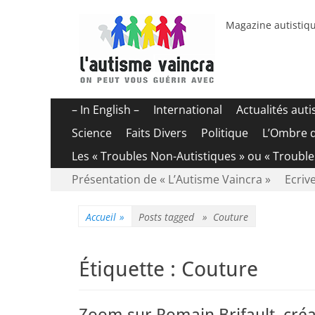
Magazine autistiqu
Menu
Aller
– In English –
International
Actualités aut
au
principal
Science
Faits Divers
Politique
L’Ombre 
contenu
Les « Troubles Non-Autistiques » ou « Troubl
Menu
Aller
Présentation de « L’Autisme Vaincra »
Ecrive
au
secondaire
contenu
Accueil
»
Posts tagged »
Couture
Étiquette :
Couture