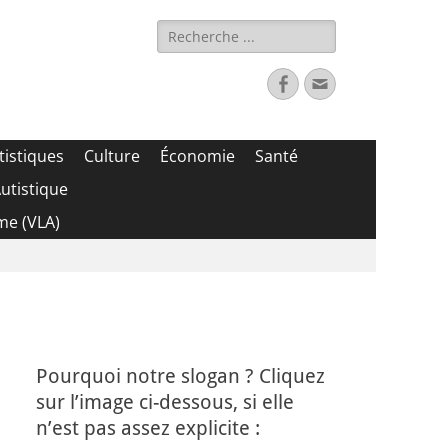
Rechercher :
Facebook
Adresse
de
contact
tistiques
Culture
Économie
Santé
utistique
me (VLA)
Pourquoi notre slogan ? Cliquez
sur l’image ci-dessous, si elle
n’est pas assez explicite :