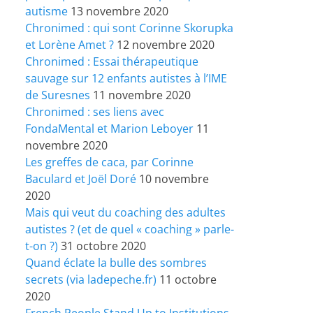
autisme
13 novembre 2020
Chronimed : qui sont Corinne Skorupka
et Lorène Amet ?
12 novembre 2020
Chronimed : Essai thérapeutique
sauvage sur 12 enfants autistes à l’IME
de Suresnes
11 novembre 2020
Chronimed : ses liens avec
FondaMental et Marion Leboyer
11
novembre 2020
Les greffes de caca, par Corinne
Baculard et Joël Doré
10 novembre
2020
Mais qui veut du coaching des adultes
autistes ? (et de quel « coaching » parle-
t-on ?)
31 octobre 2020
Quand éclate la bulle des sombres
secrets (via ladepeche.fr)
11 octobre
2020
French People Stand Up to Institutions