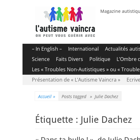
Magazine autistiqu
Menu
Aller
– In English –
International
Actualités aut
au
principal
Science
Faits Divers
Politique
L’Ombre 
contenu
Les « Troubles Non-Autistiques » ou « Troubl
Menu
Aller
Présentation de « L’Autisme Vaincra »
Ecrive
au
secondaire
contenu
Accueil
»
Posts tagged »
Julie Dachez
Étiquette :
Julie Dachez