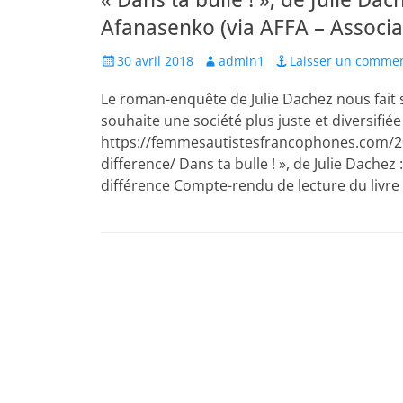
« Dans ta bulle ! », de Julie Dac
Afanasenko (via AFFA – Associ
Posted
Author
30 avril 2018
admin1
Laisser un commen
on
Le roman-enquête de Julie Dachez nous fait s
souhaite une société plus juste et diversifiée
https://femmesautistesfrancophones.com/201
difference/ Dans ta bulle ! », de Julie Dachez :
différence Compte-rendu de lecture du livre