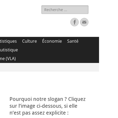
Rechercher :
Facebook
Adresse
de
contact
tistiques
Culture
Économie
Santé
utistique
me (VLA)
Pourquoi notre slogan ? Cliquez
sur l’image ci-dessous, si elle
n’est pas assez explicite :