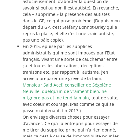
astucieusement, d’aborder la question de
savoir si oui ou non il est autiste). En revanche,
cela « supprime » la présence des autistes
dans le GP, ce qui pose problème. (Depuis mon
départ du GP, c’est Stéfany Bonnot-Briey qui a
repris la place, et elle c’est une vraie autiste,
pas une pâle copie).
Fin 2015, épuisé par les supplices
administratifs qui me sont imposés par l’Etat
français, vivant une sorte de cauchemar entre
ça et toutes les aberrations, déceptions,
trahisons etc. par rapport à l’autisme, j’en
arrive à préparer une grève de la faim.
Monsieur Said Acef, conseiller de Ségolène
Neuville, quelqu’un de vraiment bien, ne
m’ignore pas et me tend la main
, tout de suite,
avec coeur et courage. (Pas comme ce qui se
passe maintenant, fin 2017.)
On envisage diverses choses pour essayer
d’avancer. Ce qu’il a entrepris pour essayer de
me tirer du supplice principal n’a rien donné,
mais ça c’est à cause de l’impossibilité pour les