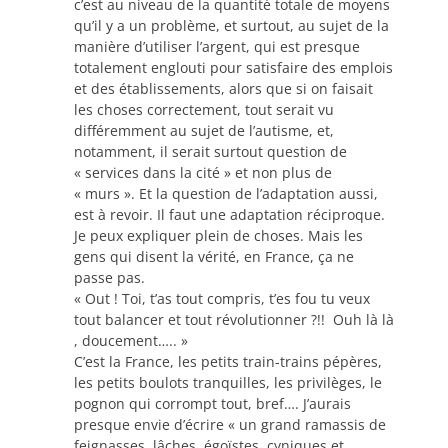
c’est au niveau de la quantité totale de moyens
qu’il y a un problème, et surtout, au sujet de la
manière d’utiliser l’argent, qui est presque
totalement englouti pour satisfaire des emplois
et des établissements, alors que si on faisait
les choses correctement, tout serait vu
différemment au sujet de l’autisme, et,
notamment, il serait surtout question de
« services dans la cité » et non plus de
« murs ». Et la question de l’adaptation aussi,
est à revoir. Il faut une adaptation réciproque.
Je peux expliquer plein de choses. Mais les
gens qui disent la vérité, en France, ça ne
passe pas.
« Out ! Toi, t’as tout compris, t’es fou tu veux
tout balancer et tout révolutionner ?!! Ouh là là
, doucement….. »
C’est la France, les petits train-trains pépères,
les petits boulots tranquilles, les privilèges, le
pognon qui corrompt tout, bref…. J’aurais
presque envie d’écrire « un grand ramassis de
feignasses, lâches, égoïstes, cyniques et