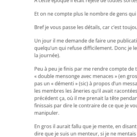
A cette époque il était rejeté de toutes sor
Et on ne compte plus le nombre de gens qui 
Bref je vous passe les détails, car c’est tou
Un jour il me demande de faire une publicatio
quelqu’un qui refuse difficilement. Donc je le f
la journée).
Peu à peu je finis par me rendre compte de to
« double mensonge avec menaces » (en gros il
pas un « démenti » (sic) à propos d’un messag
les membres les âneries qu’il avait racontées 
précédent ça, où il me prenait la tête penda
finissais par dire le contraire de ce que je vo
manipuler.
En gros il aurait fallu que je mente, en disan
dire que je suis un menteur, si je ne mentais