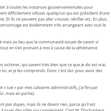
senter à toutes les instances gouvernementales pour
vent difficilement refuser quelqu’un qui est président d’une
. Et ils ne peuvent pas aller creuser, vérifier etc. En plus,
le personnage est évidemment très arrangeant avec tout le
ook mais au lieu que la communauté essaie de savoir si
es, tout en s’en prenant à moi à cause de la véhémence
victimes, qui savent très bien que ce que je dis est vrai,
 lui, et je les comprends. Donc c’est dur pour avoir des
 « tué » par mes calvaires administratifs, j’ai fini par
ûr, mais en partie).
t pas dupes, mais ils ne disent rien, parce qu’il est
 à jouer des rôles qui conviennent. C’est M. l’Enchanteur.