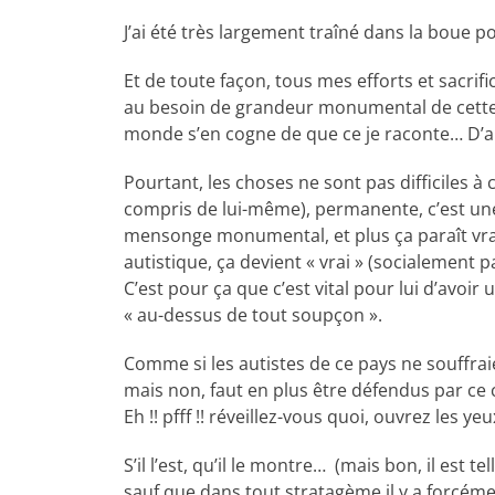
J’ai été très largement traîné dans la boue 
Et de toute façon, tous mes efforts et sacrif
au besoin de grandeur monumental de cette per
monde s’en cogne de que ce je raconte… D’aill
Pourtant, les choses ne sont pas difficiles à
compris de lui-même), permanente, c’est une 
mensonge monumental, et plus ça paraît vra
autistique, ça devient « vrai » (socialement p
C’est pour ça que c’est vital pour lui d’avoi
« au-dessus de tout soupçon ».
Comme si les autistes de ce pays ne souffraie
mais non, faut en plus être défendus par ce c
Eh !! pfff !! réveillez-vous quoi, ouvrez les ye
S’il l’est, qu’il le montre… (mais bon, il est t
sauf que dans tout stratagème il y a forcémen