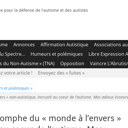
e pour la défense de l'autisme et des autistes
isme
Annonces
Affirmation Autistique
Associations au
du Spectre…
Humeurs et polémiques
Libre Expression A
es du Non-Autisme » (TNA)
Opposition
Vaincre L’Abrutis
z votre article !
Envoyez des « fuites »
s et polémiques
»
rs » non-autistique, incrusté au coeur de l’autisme. Mes adieux écoeur
riomphe du « monde à l’envers »