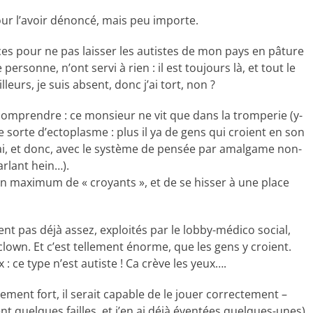
pour l’avoir dénoncé, mais peu importe.
ices pour ne pas laisser les autistes de mon pays en pâture
sonne, n’ont servi à rien : il est toujours là, et tout le
eurs, je suis absent, donc j’ai tort, non ?
 comprendre : ce monsieur ne vit que dans la tromperie (y-
sorte d’ectoplasme : plus il ya de gens qui croient en son
i, et donc, avec le système de pensée par amalgame non-
arlant hein…).
r un maximum de « croyants », et de se hisser à une place
nt pas déjà assez, exploités par le lobby-médico social,
lown. Et c’est tellement énorme, que les gens y croient.
ux : ce type n’est autiste ! Ca crève les yeux….
ellement fort, il serait capable de le jouer correctement –
t quelques failles, et j’en ai déjà éventées quelques-unes).