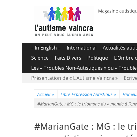
Magazine autistiqu
Menu
Aller
– In English –
International
Actualités aut
au
principal
Science
Faits Divers
Politique
L’Ombre 
contenu
Les « Troubles Non-Autistiques » ou « Troubl
Menu
Aller
Présentation de « L’Autisme Vaincra »
Ecrive
au
secondaire
contenu
Accueil
»
Libre Expression Autistique
»
Humeur
#MarianGate : MG : le triomphe du « monde à l’enve
#MarianGate : MG : le t