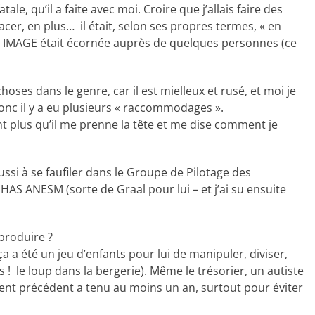
le, qu’il a faite avec moi. Croire que j’allais faire des
r, en plus… il était, selon ses propres termes, « en
te IMAGE était écornée auprès de quelques personnes (ce
oses dans le genre, car il est mielleux et rusé, et moi je
donc il y a eu plusieurs « raccommodages ».
nt plus qu’il me prenne la tête et me dise comment je
ussi à se faufiler dans le Groupe de Pilotage des
AS ANESM (sorte de Graal pour lui – et j’ai su ensuite
produire ?
 ça a été un jeu d’enfants pour lui de manipuler, diviser,
 ! le loup dans la bergerie). Même le trésorier, un autiste
ésident précédent a tenu au moins un an, surtout pour éviter