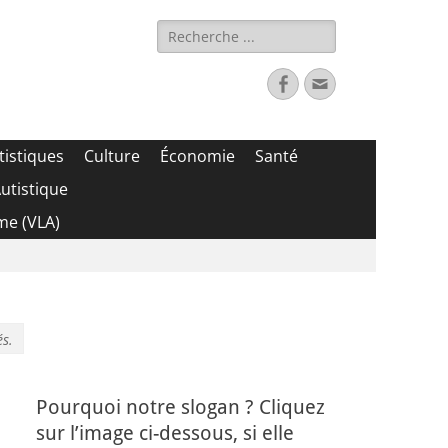
Rechercher :
Facebook
Adresse
de
contact
tistiques
Culture
Économie
Santé
utistique
me (VLA)
és.
Pourquoi notre slogan ? Cliquez
sur l’image ci-dessous, si elle