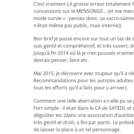
C’est vraiment LA grosse erreur totalement fata
concessions sur le MENSONGE… (et me menace
mode survie » : pensez donc, sa sacro-sain
n’était même pas public, mais interne)).
Bon bref je passe encore sur tout un tas de ch
suis gentil et compréhensif, et très ouvert, 
Jusqu’à fin 2014 où là je n’en pouvais vraime
devrais penser, faire etc.
Mai 2015, je découvre avec stupeur qu’il a ré
Recommandations pour les autistes adultes H
tous les efforts qu’il a faits pour y arriver).
Comment une telle aberration a-t-elle pu se 
Fort simple : il était dans le CA de SATEDI, et
dégoûter etc (dans une association d’autistes
très gentil et droit, a fini par partir. Le pr
de laisser la place à un tel personnage.