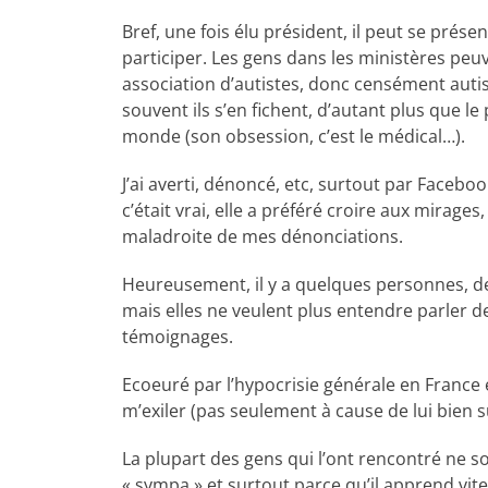
Bref, une fois élu président, il peut se pré
participer. Les gens dans les ministères peu
association d’autistes, donc censément autiste
souvent ils s’en fichent, d’autant plus que 
monde (son obsession, c’est le médical…).
J’ai averti, dénoncé, etc, surtout par Faceb
c’était vrai, elle a préféré croire aux mirag
maladroite de mes dénonciations.
Heureusement, il y a quelques personnes, des 
mais elles ne veulent plus entendre parler de
témoignages.
Ecoeuré par l’hypocrisie générale en France et
m’exiler (pas seulement à cause de lui bien s
La plupart des gens qui l’ont rencontré ne son
« sympa » et surtout parce qu’il apprend vite