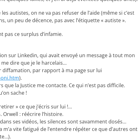
e les autistes, on ne va pas refuser de l’aide (même si c’est
, un peu de décence, pas avec l’étiquette « autiste ».
nt pas ce surplus d’infamie.
tion sur Linkedin, qui avait envoyé un message à tout mon
r me dire que je le harcelais…
ur diffamation, par rapport à ma page sur lui
moni.htm
).
 que la Justice me contacte. Ce qui n’est pas difficile.
u’on sache !
tirer » ce que j’écris sur lui !…
Orwell : réécrire l’histoire.
ême dans ses vidéos, les silences sont savamment dosés…
ça m’a vite fatigué de l’entendre répéter ce que d’autres ont
te…).