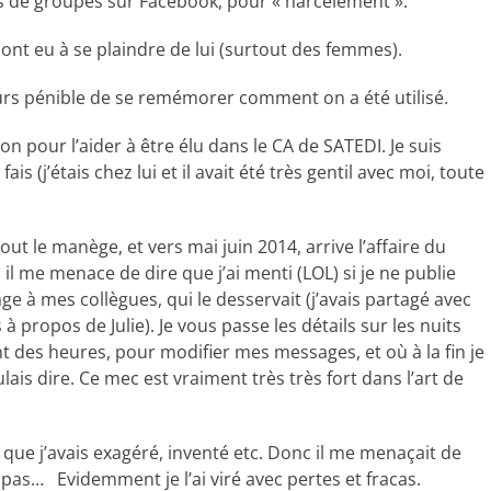
tes de groupes sur Facebook, pour « harcèlement ».
ont eu à se plaindre de lui (surtout des femmes).
jours pénible de se remémorer comment on a été utilisé.
n pour l’aider à être élu dans le CA de SATEDI. Je suis
ais (j’étais chez lui et il avait été très gentil avec moi, toute
ut le manège, et vers mai juin 2014, arrive l’affaire du
 me menace de dire que j’ai menti (LOL) si je ne publie
e à mes collègues, qui le desservait (j’avais partagé avec
à propos de Julie). Je vous passe les détails sur les nuits
nt des heures, pour modifier mes messages, et où à la fin je
ulais dire. Ce mec est vraiment très très fort dans l’art de
t que j’avais exagéré, inventé etc. Donc il me menaçait de
 pas… Evidemment je l’ai viré avec pertes et fracas.