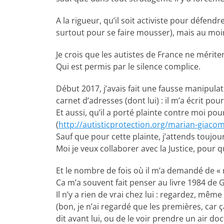
A la rigueur, qu’il soit activiste pour défendr
surtout pour se faire mousser), mais au moins
Je crois que les autistes de France ne mérite
Qui est permis par le silence complice.
Début 2017, j’avais fait une fausse manipula
carnet d’adresses (dont lui) : il m’a écrit pou
Et aussi, qu’il a porté plainte contre moi po
(
http://autisticprotection.org/marian-giaco
Sauf que pour cette plainte, j’attends toujours
Moi je veux collaborer avec la Justice, pour q
Et le nombre de fois où il m’a demandé de « re
Ca m’a souvent fait penser au livre 1984 de G. 
Il n’y a rien de vrai chez lui : regardez, m
(bon, je n’ai regardé que les premières, car 
dit avant lui, ou de le voir prendre un air doc