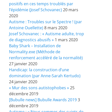
positifs en ces temps troublés par
l’épidémie (Josef Schovanec)
20 mars
2020
Autisme : Troubles sur le Spectre ! (par
Antoine Ouellette)
8 mars 2020
Josef Schovanec : « Autisme adulte, trop
de diagnostics abusifs »
1 mars 2020
Baby Shark – Installation de
Normality.exe (Méthode de
renforcement accéléré de la normalité)
27 janvier 2020
Handicap: la construction d’une
domination (par Anne-Sarah Kertudo)
24 janvier 2020
« Mur des sons autistophobes »
25
décembre 2019
[Bubulle news] Bubulle Awards 2019
3
décembre 2019
Autisme : « Nous sommes des sujets de