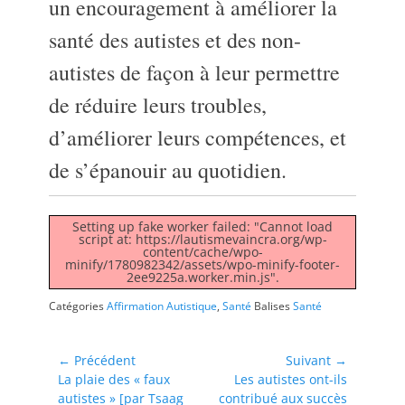
un encouragement à améliorer la
santé des autistes et des non-
autistes de façon à leur permettre
de réduire leurs troubles,
d’améliorer leurs compétences, et
de s’épanouir au quotidien.
Setting up fake worker failed: "Cannot load
script at: https://lautismevaincra.org/wp-
content/cache/wpo-
minify/1780982342/assets/wpo-minify-footer-
2ee9225a.worker.min.js".
Catégories
Affirmation Autistique
,
Santé
Balises
Santé
Navigation
← Précédent
Suivant →
Article
Article
La plaie des « faux
Les autistes ont-ils
de
précédent :
suivant :
autistes » [par Tsaag
contribué aux succès