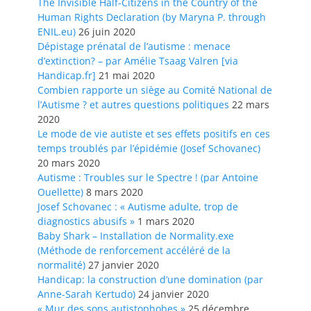
The Invisible Half-Citizens in the Country of the
Human Rights Declaration (by Maryna P. through
ENIL.eu)
26 juin 2020
Dépistage prénatal de l’autisme : menace
d’extinction? – par Amélie Tsaag Valren [via
Handicap.fr]
21 mai 2020
Combien rapporte un siège au Comité National de
l’Autisme ? et autres questions politiques
22 mars
2020
Le mode de vie autiste et ses effets positifs en ces
temps troublés par l’épidémie (Josef Schovanec)
20 mars 2020
Autisme : Troubles sur le Spectre ! (par Antoine
Ouellette)
8 mars 2020
Josef Schovanec : « Autisme adulte, trop de
diagnostics abusifs »
1 mars 2020
Baby Shark – Installation de Normality.exe
(Méthode de renforcement accéléré de la
normalité)
27 janvier 2020
Handicap: la construction d’une domination (par
Anne-Sarah Kertudo)
24 janvier 2020
« Mur des sons autistophobes »
25 décembre