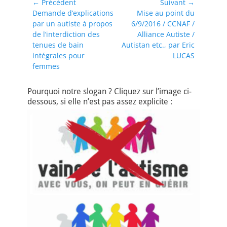
Navigation
← Précédent
Suivant →
Article
Article
Demande d’explications
Mise au point du
de
précédent :
suivant :
par un autiste à propos
6/9/2016 / CCNAF /
l’article
de l’interdiction des
Alliance Autiste /
tenues de bain
Autistan etc., par Eric
intégrales pour
LUCAS
femmes
Pourquoi notre slogan ? Cliquez sur l’image ci-
dessous, si elle n’est pas assez explicite :