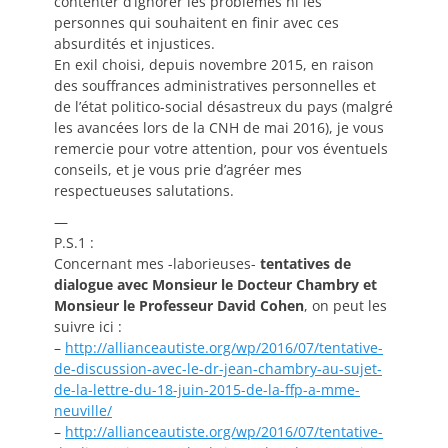
contenter d’ignorer les problèmes ni les
personnes qui souhaitent en finir avec ces
absurdités et injustices.
En exil choisi, depuis novembre 2015, en raison
des souffrances administratives personnelles et
de l’état politico-social désastreux du pays (malgré
les avancées lors de la CNH de mai 2016), je vous
remercie pour votre attention, pour vos éventuels
conseils, et je vous prie d’agréer mes
respectueuses salutations.
—
P.S.1 :
Concernant mes -laborieuses-
tentatives de
dialogue avec Monsieur le Docteur Chambry et
Monsieur le Professeur David Cohen
, on peut les
suivre ici :
–
http://allianceautiste.org/wp/
2016/07/tentative-
de-discussio
n-avec-le-dr-jean-chambry-au-s
ujet-
de-la-lettre-du-18-juin-2
015-de-la-ffp-a-mme-
neuville/
–
http://allianceautiste.org/w
p/2016/07/tentative-