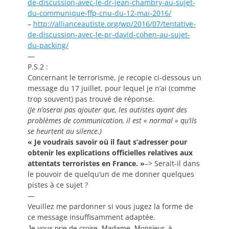
de-discuss
ion-avec-le-dr-jean-chambry-au
-sujet-
du-communique-ffp-cnu-
du-12-mai-2016/
–
http://allianceautiste.org/w
p/2016/07/tentative-
de-discuss
ion-avec-le-pr-david-cohen-au-
sujet-
du-packing/
—
P.S.2 :
Concernant le terrorisme, je recopie ci-dessous un
message du 17 juillet, pour lequel je n’ai (comme
trop souvent) pas trouvé de réponse.
(Je n’oserai pas ajouter que, les autistes ayant des
problèmes de communication, il est « normal » qu’ils
se heurtent au silence.)
«
Je voudrais savoir où il faut s’adresser pour
obtenir les explications officielles relatives aux
attentats terroristes en France. »
–> Serait-il dans
le pouvoir de quelqu’un de me donner quelques
pistes à ce sujet ?
—
Veuillez me pardonner si vous jugez la forme de
ce message insuffisamment adaptée.
Je vous prie de croire, Madame, Monsieur, à