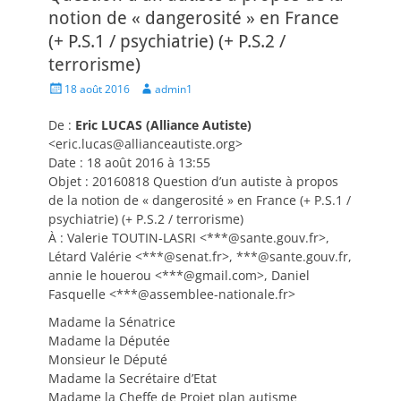
notion de « dangerosité » en France
(+ P.S.1 / psychiatrie) (+ P.S.2 /
terrorisme)
Posted
Author
18 août 2016
admin1
on
De :
Eric LUCAS (Alliance Autiste)
<eric.lucas@allianceautiste.org>
Date : 18 août 2016 à 13:55
Objet : 20160818 Question d’un autiste à propos
de la notion de « dangerosité » en France (+ P.S.1 /
psychiatrie) (+ P.S.2 / terrorisme)
À : Valerie TOUTIN-LASRI <***@sante.gouv.fr>,
Létard Valérie <***@senat.fr>, ***@sante.gouv.fr,
annie le houerou <***@gmail.com>, Daniel
Fasquelle <***@assemblee-nationale.fr>
Madame la Sénatrice
Madame la Députée
Monsieur le Député
Madame la Secrétaire d’Etat
Madame la Cheffe de Projet plan autisme