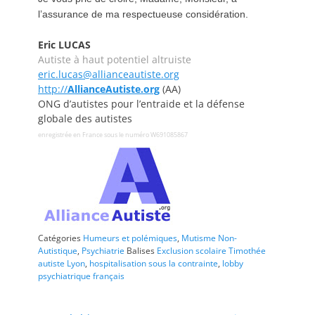
l’assurance de ma respectueuse considération.
Eric LUCAS
Autiste à haut potentiel altruiste
eric.lucas@allianceautiste.org
http://
AllianceAutiste.org
(
AA)
ONG d’autistes pour l’entraide et la défense
globale des autistes
enregistrée en France sous le numéro W691085867
Catégories
Humeurs et polémiques
,
Mutisme Non-
Autistique
,
Psychiatrie
Balises
Exclusion scolaire Timothée
autiste Lyon
,
hospitalisation sous la contrainte
,
lobby
psychiatrique français