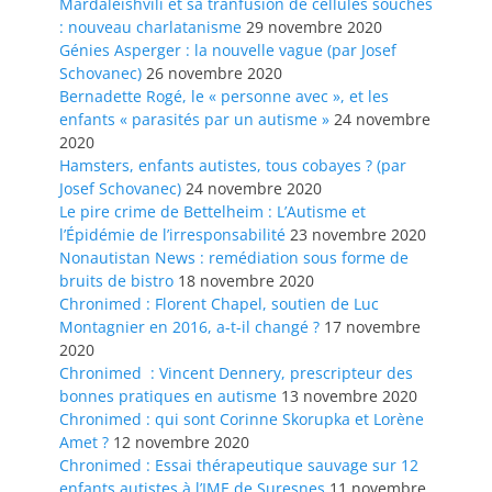
Mardaleishvili et sa tranfusion de cellules souches
: nouveau charlatanisme
29 novembre 2020
Génies Asperger : la nouvelle vague (par Josef
Schovanec)
26 novembre 2020
Bernadette Rogé, le « personne avec », et les
enfants « parasités par un autisme »
24 novembre
2020
Hamsters, enfants autistes, tous cobayes ? (par
Josef Schovanec)
24 novembre 2020
Le pire crime de Bettelheim : L’Autisme et
l’Épidémie de l’irresponsabilité
23 novembre 2020
Nonautistan News : remédiation sous forme de
bruits de bistro
18 novembre 2020
Chronimed : Florent Chapel, soutien de Luc
Montagnier en 2016, a-t-il changé ?
17 novembre
2020
Chronimed : Vincent Dennery, prescripteur des
bonnes pratiques en autisme
13 novembre 2020
Chronimed : qui sont Corinne Skorupka et Lorène
Amet ?
12 novembre 2020
Chronimed : Essai thérapeutique sauvage sur 12
enfants autistes à l’IME de Suresnes
11 novembre