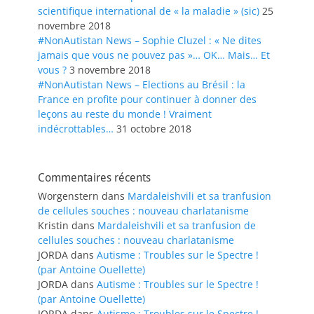
scientifique international de « la maladie » (sic)
25
novembre 2018
#NonAutistan News – Sophie Cluzel : « Ne dites
jamais que vous ne pouvez pas »… OK… Mais… Et
vous ?
3 novembre 2018
#NonAutistan News – Elections au Brésil : la
France en profite pour continuer à donner des
leçons au reste du monde ! Vraiment
indécrottables…
31 octobre 2018
Commentaires récents
Worgenstern
dans
Mardaleishvili et sa tranfusion
de cellules souches : nouveau charlatanisme
Kristin
dans
Mardaleishvili et sa tranfusion de
cellules souches : nouveau charlatanisme
JORDA
dans
Autisme : Troubles sur le Spectre !
(par Antoine Ouellette)
JORDA
dans
Autisme : Troubles sur le Spectre !
(par Antoine Ouellette)
JORDA
dans
Autisme : Troubles sur le Spectre !