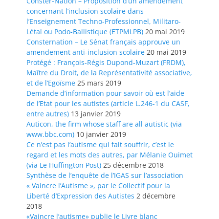
Conster-Nation – Proposition d’un amendement
concernant l’inclusion scolaire dans
l’Enseignement Techno-Professionnel, Militaro-
Létal ou Podo-Ballistique (ETPMLPB)
20 mai 2019
Consternation – Le Sénat français approuve un
amendement anti-inclusion scolaire
20 mai 2019
Protégé : François-Régis Dupond-Muzart (FRDM),
Maître du Droit, de la Représentativité associative,
et de l’Egoïsme
25 mars 2019
Demande d’information pour savoir où est l’aide
de l’Etat pour les autistes (article L.246-1 du CASF,
entre autres)
13 janvier 2019
Auticon, the firm whose staff are all autistic (via
www.bbc.com)
10 janvier 2019
Ce n’est pas l’autisme qui fait souffrir, c’est le
regard et les mots des autres, par Mélanie Ouimet
(via Le Huffington Post)
25 décembre 2018
Synthèse de l’enquête de l’IGAS sur l’association
« Vaincre l’Autisme », par le Collectif pour la
Liberté d’Expression des Autistes
2 décembre
2018
«Vaincre l’autisme» publie le Livre blanc