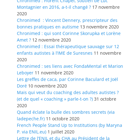
Chronimed : Florent Chapel, soutien de Luc
Montagnier en 2016, a-t-il changé ?
17 novembre
2020
Chronimed : Vincent Dennery, prescripteur des
bonnes pratiques en autisme
13 novembre 2020
Chronimed : qui sont Corinne Skorupka et Lorène
Amet ?
12 novembre 2020
Chronimed : Essai thérapeutique sauvage sur 12
enfants autistes à l’IME de Suresnes
11 novembre
2020
Chronimed : ses liens avec FondaMental et Marion
Leboyer
11 novembre 2020
Les greffes de caca, par Corinne Baculard et Joël
Doré
10 novembre 2020
Mais qui veut du coaching des adultes autistes ?
(et de quel « coaching » parle-t-on ?)
31 octobre
2020
Quand éclate la bulle des sombres secrets (via
ladepeche.fr)
11 octobre 2020
French People Stand Up to Institutions (by Maryna
P. via ENIL.eu)
1 juillet 2020
Lettre de l’ENIL et du CHA au Président de la