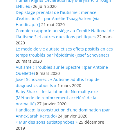
Human Rights Declaration (by Maryna P. through
ENIL.eu)
26 juin 2020
Dépistage prénatal de l’autisme : menace
d’extinction? – par Amélie Tsaag Valren [via
Handicap.fr]
21 mai 2020
Combien rapporte un siège au Comité National de
l’Autisme ? et autres questions politiques
22 mars
2020
Le mode de vie autiste et ses effets positifs en ces
temps troublés par l’épidémie (Josef Schovanec)
20 mars 2020
Autisme : Troubles sur le Spectre ! (par Antoine
Ouellette)
8 mars 2020
Josef Schovanec : « Autisme adulte, trop de
diagnostics abusifs »
1 mars 2020
Baby Shark – Installation de Normality.exe
(Méthode de renforcement accéléré de la
normalité)
27 janvier 2020
Handicap: la construction d’une domination (par
Anne-Sarah Kertudo)
24 janvier 2020
« Mur des sons autistophobes »
25 décembre
2019