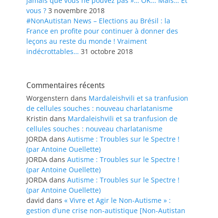
jamais que vous ne pouvez pas »… OK… Mais… Et
vous ?
3 novembre 2018
#NonAutistan News – Elections au Brésil : la
France en profite pour continuer à donner des
leçons au reste du monde ! Vraiment
indécrottables…
31 octobre 2018
Commentaires récents
Worgenstern
dans
Mardaleishvili et sa tranfusion
de cellules souches : nouveau charlatanisme
Kristin
dans
Mardaleishvili et sa tranfusion de
cellules souches : nouveau charlatanisme
JORDA
dans
Autisme : Troubles sur le Spectre !
(par Antoine Ouellette)
JORDA
dans
Autisme : Troubles sur le Spectre !
(par Antoine Ouellette)
JORDA
dans
Autisme : Troubles sur le Spectre !
(par Antoine Ouellette)
david
dans
« Vivre et Agir le Non-Autisme » :
gestion d’une crise non-autistique [Non-Autistan