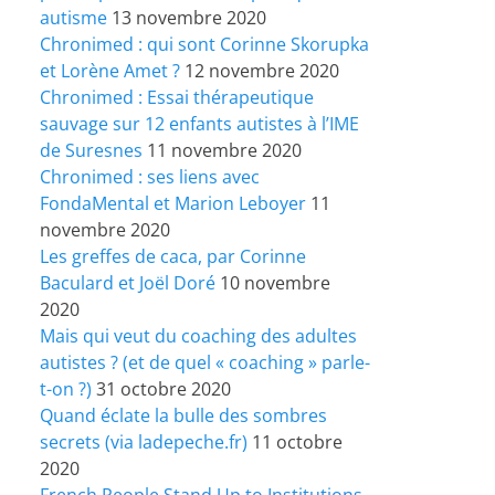
autisme
13 novembre 2020
Chronimed : qui sont Corinne Skorupka
et Lorène Amet ?
12 novembre 2020
Chronimed : Essai thérapeutique
sauvage sur 12 enfants autistes à l’IME
de Suresnes
11 novembre 2020
Chronimed : ses liens avec
FondaMental et Marion Leboyer
11
novembre 2020
Les greffes de caca, par Corinne
Baculard et Joël Doré
10 novembre
2020
Mais qui veut du coaching des adultes
autistes ? (et de quel « coaching » parle-
t-on ?)
31 octobre 2020
Quand éclate la bulle des sombres
secrets (via ladepeche.fr)
11 octobre
2020
French People Stand Up to Institutions