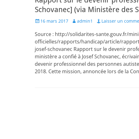
Rapport sur le devenir profess
Schovanec] (via Ministère des So
Posted
Author
16 mars 2017
admin1
Laisser un comme
on
Source : http://solidarites-sante.gouv.fr/mi
officielles/rapports/handicap/article/rappor
josef-schovanec Rapport sur le devenir prof
ministère a confié à Josef Schovanec, écrivai
devenir professionnel des personnes autiste
2018. Cette mission, annoncée lors de la Co