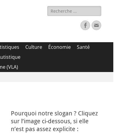
Rechercher :
Facebook
Adresse
de
contact
tistiques
Culture
Économie
Santé
utistique
me (VLA)
Pourquoi notre slogan ? Cliquez
sur l’image ci-dessous, si elle
n’est pas assez explicite :