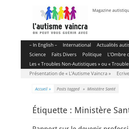
Magazine autistiqu
Menu
Aller
– In English –
International
Actualités aut
au
principal
Science
Faits Divers
Politique
L’Ombre 
contenu
Les « Troubles Non-Autistiques » ou « Troubl
Menu
Aller
Présentation de « L’Autisme Vaincra »
Ecrive
au
secondaire
contenu
Accueil
»
Posts tagged »
Ministère Santé
Étiquette :
Ministère San