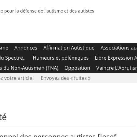
e pour la défense de l'autisme et des autistes
isme
Annonces
Affirmation Autistique
Associations au
du Spectre…
Humeurs et polémiques
Libre Expression A
es du Non-Autisme » (TNA)
Opposition
Vaincre L’Abrutis
z votre article !
Envoyez des « fuites »
té